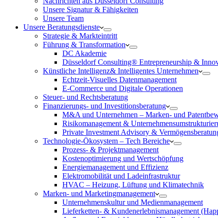
Nachrichten aus Düsseldorf Consulting
Unsere Signatur & Fähigkeiten
Unsere Team
Unsere Beratungsdienste
Strategie & Markteintritt
Führung & Transformation
DC Akademie
Düsseldorf Consulting® Entrepreneurship & Inno
Künstliche Intelligenz& Intelligentes Unternehmen
Echtzeit-Visuelles Datenmanagement
E-Commerce und Digitale Operationen
Steuer- und Rechtsberatung
Finanzierungs- und Investitionsberatung
M&A und Unternehmen – Marken- und Patentbew
Risikomanagement & Unternehmensumstrukturier
Private Investment Advisory & Vermögensberatun
Technologie-Ökosystem – Tech Bereiche
Prozess- & Projektmanagement
Kostenoptimierung und Wertschöpfung
Energiemanagement und Effizienz
Elektromobilität und Ladeinfrastruktur
HVAC – Heizung, Lüftung und Klimatechnik
Marken- und Marketingmanagement
Unternehmenskultur und Medienmanagement
Lieferketten- & Kundenerlebnismanagement (Hap