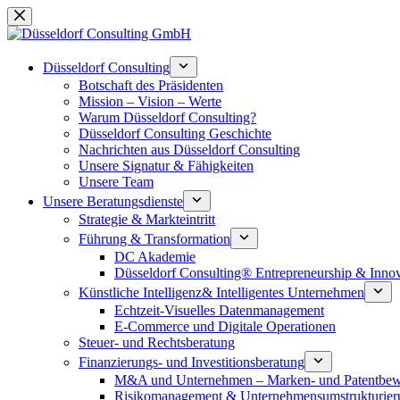
Zum
Inhalt
springen
Düsseldorf Consulting
Botschaft des Präsidenten
Mission – Vision – Werte
Warum Düsseldorf Consulting?
Düsseldorf Consulting Geschichte
Nachrichten aus Düsseldorf Consulting
Unsere Signatur & Fähigkeiten
Unsere Team
Unsere Beratungsdienste
Strategie & Markteintritt
Führung & Transformation
DC Akademie
Düsseldorf Consulting® Entrepreneurship & Inno
Künstliche Intelligenz& Intelligentes Unternehmen
Echtzeit-Visuelles Datenmanagement
E-Commerce und Digitale Operationen
Steuer- und Rechtsberatung
Finanzierungs- und Investitionsberatung
M&A und Unternehmen – Marken- und Patentbew
Risikomanagement & Unternehmensumstrukturier