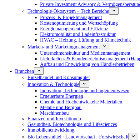
Private Investment Advisory & Vermögensberatun
Technologie-Ökosystem – Tech Bereiche
Prozess- & Projektmanagement
Kostenoptimierung und Wertschöpfung
Energiemanagement und Effizienz
Elektromobilität und Ladeinfrastruktur
HVAC – Heizung, Lüftung und Klimatechnik
Marken- und Marketingmanagement
Unternehmenskultur und Medienmanagement
Lieferketten- & Kundenerlebnismanagement (Hap
Aufbau und Entwicklung von Händlerbetrieben
Branchen
Einzelhandel und Konsumgüter
Innovation & Technologie
Innovation, Technologie und Ingenieurwesen
Erneuerbare Energien
Chemie und Hochentwickelte Materialien
Metalle und Bergbau
Maschinenbau
Finanzen und Investitionen
Gesundheit, Biotechnologie und Lifesciences
Immobilienentwicklung
Bio Lebensmittel · Landwirtschaft · Forstwirtschaft