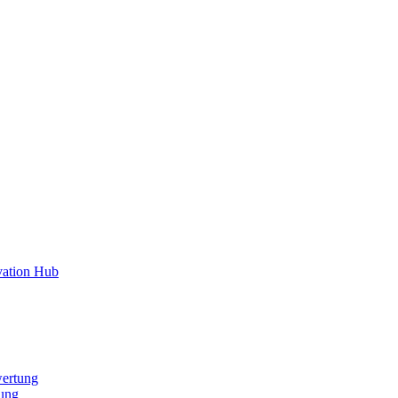
vation Hub
ertung
ung