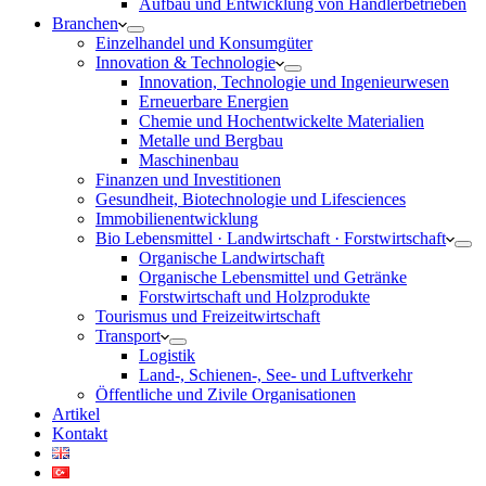
Aufbau und Entwicklung von Händlerbetrieben
Branchen
Einzelhandel und Konsumgüter
Innovation & Technologie
Innovation, Technologie und Ingenieurwesen
Erneuerbare Energien
Chemie und Hochentwickelte Materialien
Metalle und Bergbau
Maschinenbau
Finanzen und Investitionen
Gesundheit, Biotechnologie und Lifesciences
Immobilienentwicklung
Bio Lebensmittel · Landwirtschaft · Forstwirtschaft
Organische Landwirtschaft
Organische Lebensmittel und Getränke
Forstwirtschaft und Holzprodukte
Tourismus und Freizeitwirtschaft
Transport
Logistik
Land-, Schienen-, See- und Luftverkehr
Öffentliche und Zivile Organisationen
Artikel
Kontakt