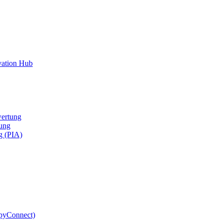
vation Hub
ertung
ung
g (PIA)
pyConnect)