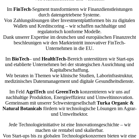
Im
FinTech
-Segment transformieren wir Finanzdienstleistungen
durch datengetriebene Systeme.
Von Zahlungslösungen über Investmentplattformen bis zu digitalen
Wallets und Kreditscoring – wir schaffen nachhaltige und
regulatorisch konforme Modelle.
Dank unserer Expertise im deutschen und europäischen Finanzrecht
beschleunigen wir den Markteintritt innovativer FinTech-
Unternehmen in die EU.
Im
BioTech
– und
HealthTech
-Bereich unterstützen wir Start-ups
und etablierte Unternehmen bei der strategischen Ausrichtung und
Kapitalbeschaffung.
Wir beraten in Themen wie klinische Studien, Laborinfrastruktur,
medizinisches Datenmanagement und digitale Gesundheitsdienste.
Im Feld
AgriTech
und
GreenTech
konzentrieren wir uns auf
nachhaltige Produktion, Energieeffizienz und Umweltinnovation.
Gemeinsam mit unserer Schwestergesellschaft
Turka Organic &
Natural Botanicals
fördern wir technologische Lösungen im Agrar-
und Umweltsektor.
Jede Technologieinitiative ist eine Innovationsgeschichte – wir
machen sie rentabel und skalierbar.
Von Start-ups bis zu globalen Technologiekonzernen bieten wir eine