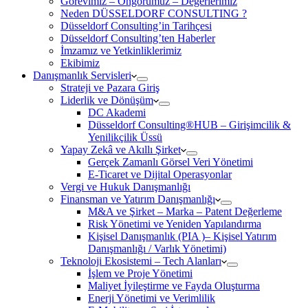
Görevimiz – Öngörümüz – Değerlerimiz
Neden DÜSSELDORF CONSULTING ?
Düsseldorf Consulting’in Tarihçesi
Düsseldorf Consulting’ten Haberler
İmzamız ve Yetkinliklerimiz
Ekibimiz
Danışmanlık Servisleri
Strateji ve Pazara Giriş
Liderlik ve Dönüşüm
DC Akademi
Düsseldorf Consulting®HUB – Girişimcilik &
Yenilikçilik Üssü
Yapay Zekâ ve Akıllı Şirket
Gerçek Zamanlı Görsel Veri Yönetimi
E-Ticaret ve Dijital Operasyonlar
Vergi ve Hukuk Danışmanlığı
Finansman ve Yatırım Danışmanlığı
M&A ve Şirket – Marka – Patent Değerleme
Risk Yönetimi ve Yeniden Yapılandırma
Kişisel Danışmanlık (PIA )– Kişisel Yatırım
Danışmanlığı / Varlık Yönetimi)
Teknoloji Ekosistemi – Tech Alanları
İşlem ve Proje Yönetimi
Maliyet İyileştirme ve Fayda Oluşturma
Enerji Yönetimi ve Verimlilik