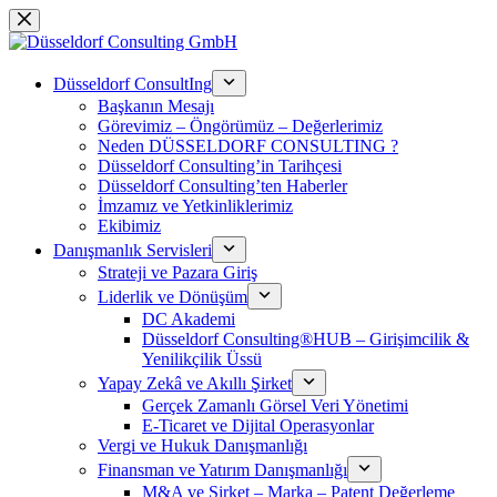
Skip
to
content
Düsseldorf ConsultIng
Başkanın Mesajı
Görevimiz – Öngörümüz – Değerlerimiz
Neden DÜSSELDORF CONSULTING ?
Düsseldorf Consulting’in Tarihçesi
Düsseldorf Consulting’ten Haberler
İmzamız ve Yetkinliklerimiz
Ekibimiz
Danışmanlık Servisleri
Strateji ve Pazara Giriş
Liderlik ve Dönüşüm
DC Akademi
Düsseldorf Consulting®HUB – Girişimcilik &
Yenilikçilik Üssü
Yapay Zekâ ve Akıllı Şirket
Gerçek Zamanlı Görsel Veri Yönetimi
E-Ticaret ve Dijital Operasyonlar
Vergi ve Hukuk Danışmanlığı
Finansman ve Yatırım Danışmanlığı
M&A ve Şirket – Marka – Patent Değerleme