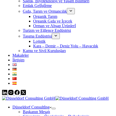
Sağlık, Biyoteknoloji ve Yaşam Bilimleri
Emlak Gelİştİrme
Gıda, Tarım ve Ormancılık
Organik Tarım
Organik Gıda ve İçecek
Orman ve Ahşap Ürünlerİ
Turizm ve Eğlence Endüstrisi
Taşıma Endüstrisi
Lojistik
Kara – Demir – Deniz Yolu – Havacılık
Kamu ve Sivil Kuruluşları
Makaleler
İletişim
Düsseldorf ConsultIng
Başkanın Mesajı