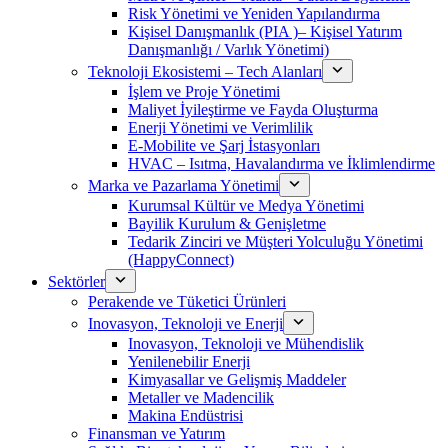
Risk Yönetimi ve Yeniden Yapılandırma
Kişisel Danışmanlık (PIA )– Kişisel Yatırım
Danışmanlığı / Varlık Yönetimi)
Teknoloji Ekosistemi – Tech Alanları
İşlem ve Proje Yönetimi
Maliyet İyileştirme ve Fayda Oluşturma
Enerji Yönetimi ve Verimlilik
E-Mobilite ve Şarj İstasyonları
HVAC – Isıtma, Havalandırma ve İklimlendirme
Marka ve Pazarlama Yönetimi
Kurumsal Kültür ve Medya Yönetimi
Bayilik Kurulum & Genişletme
Tedarik Zinciri ve Müşteri Yolculuğu Yönetimi
(HappyConnect)
Sektörler
Perakende ve Tüketici Ürünleri
Inovasyon, Teknoloji ve Enerji
Inovasyon, Teknoloji ve Mühendislik
Yenilenebilir Enerji
Kimyasallar ve Gelişmiş Maddeler
Metaller ve Madencilik
Makina Endüstrisi
Finansman ve Yatırım