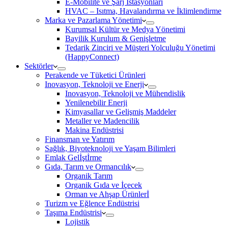
E-Mobilite ve Şarj İstasyonları
HVAC – Isıtma, Havalandırma ve İklimlendirme
Marka ve Pazarlama Yönetimi
Kurumsal Kültür ve Medya Yönetimi
Bayilik Kurulum & Genişletme
Tedarik Zinciri ve Müşteri Yolculuğu Yönetimi
(HappyConnect)
Sektörler
Perakende ve Tüketici Ürünleri
Inovasyon, Teknoloji ve Enerji
Inovasyon, Teknoloji ve Mühendislik
Yenilenebilir Enerji
Kimyasallar ve Gelişmiş Maddeler
Metaller ve Madencilik
Makina Endüstrisi
Finansman ve Yatırım
Sağlık, Biyoteknoloji ve Yaşam Bilimleri
Emlak Gelİştİrme
Gıda, Tarım ve Ormancılık
Organik Tarım
Organik Gıda ve İçecek
Orman ve Ahşap Ürünlerİ
Turizm ve Eğlence Endüstrisi
Taşıma Endüstrisi
Lojistik