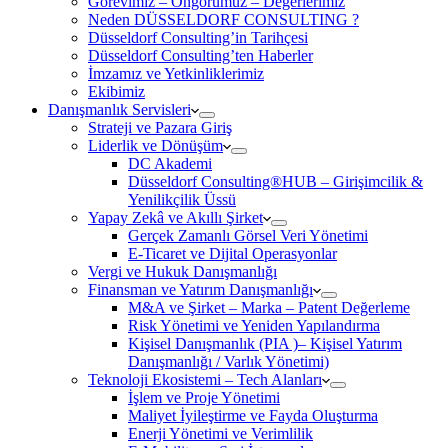
Görevimiz – Öngörümüz – Değerlerimiz
Neden DÜSSELDORF CONSULTING ?
Düsseldorf Consulting’in Tarihçesi
Düsseldorf Consulting’ten Haberler
İmzamız ve Yetkinliklerimiz
Ekibimiz
Danışmanlık Servisleri
Strateji ve Pazara Giriş
Liderlik ve Dönüşüm
DC Akademi
Düsseldorf Consulting®HUB – Girişimcilik &
Yenilikçilik Üssü
Yapay Zekâ ve Akıllı Şirket
Gerçek Zamanlı Görsel Veri Yönetimi
E-Ticaret ve Dijital Operasyonlar
Vergi ve Hukuk Danışmanlığı
Finansman ve Yatırım Danışmanlığı
M&A ve Şirket – Marka – Patent Değerleme
Risk Yönetimi ve Yeniden Yapılandırma
Kişisel Danışmanlık (PIA )– Kişisel Yatırım
Danışmanlığı / Varlık Yönetimi)
Teknoloji Ekosistemi – Tech Alanları
İşlem ve Proje Yönetimi
Maliyet İyileştirme ve Fayda Oluşturma
Enerji Yönetimi ve Verimlilik