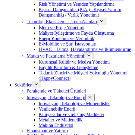
Risk Yönetimi ve Yeniden Yapılandırma
Kişisel Danışmanlık (PIA )– Kişisel Yatırım
Danışmanlığı / Varlık Yönetimi)
Teknoloji Ekosistemi – Tech Alanları
İşlem ve Proje Yönetimi
Maliyet İyileştirme ve Fayda Oluşturma
Enerji Yönetimi ve Verimlilik
E-Mobilite ve Şarj İstasyonları
HVAC – Isıtma, Havalandırma ve İklimlendirme
Marka ve Pazarlama Yönetimi
Kurumsal Kültür ve Medya Yönetimi
Bayilik Kurulum & Genişletme
Tedarik Zinciri ve Müşteri Yolculuğu Yönetimi
(HappyConnect)
Sektörler
Perakende ve Tüketici Ürünleri
Inovasyon, Teknoloji ve Enerji
Inovasyon, Teknoloji ve Mühendislik
Yenilenebilir Enerji
Kimyasallar ve Gelişmiş Maddeler
Metaller ve Madencilik
Makina Endüstrisi
Finansman ve Yatırım