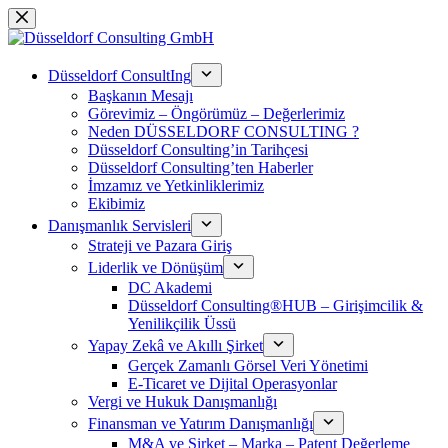
Skip
to
content
Düsseldorf ConsultIng
Başkanın Mesajı
Görevimiz – Öngörümüz – Değerlerimiz
Neden DÜSSELDORF CONSULTING ?
Düsseldorf Consulting’in Tarihçesi
Düsseldorf Consulting’ten Haberler
İmzamız ve Yetkinliklerimiz
Ekibimiz
Danışmanlık Servisleri
Strateji ve Pazara Giriş
Liderlik ve Dönüşüm
DC Akademi
Düsseldorf Consulting®HUB – Girişimcilik &
Yenilikçilik Üssü
Yapay Zekâ ve Akıllı Şirket
Gerçek Zamanlı Görsel Veri Yönetimi
E-Ticaret ve Dijital Operasyonlar
Vergi ve Hukuk Danışmanlığı
Finansman ve Yatırım Danışmanlığı
M&A ve Şirket – Marka – Patent Değerleme