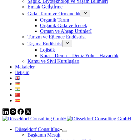
Sağlık, Biyoteknoloji ve Yaşam Bilimleri
Emlak Gelİştİrme
Gıda, Tarım ve Ormancılık
Organik Tarım
Organik Gıda ve İçecek
Orman ve Ahşap Ürünlerİ
Turizm ve Eğlence Endüstrisi
Taşıma Endüstrisi
Lojistik
Kara – Demir – Deniz Yolu – Havacılık
Kamu ve Sivil Kuruluşları
Makaleler
İletişim
Düsseldorf ConsultIng
Başkanın Mesajı