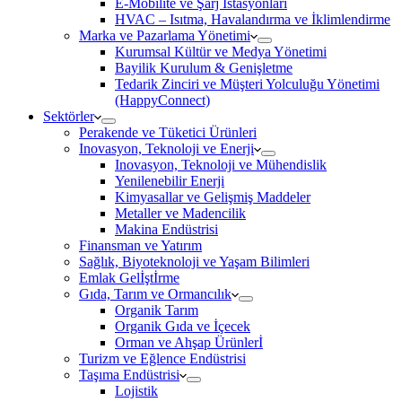
E-Mobilite ve Şarj İstasyonları
HVAC – Isıtma, Havalandırma ve İklimlendirme
Marka ve Pazarlama Yönetimi
Kurumsal Kültür ve Medya Yönetimi
Bayilik Kurulum & Genişletme
Tedarik Zinciri ve Müşteri Yolculuğu Yönetimi
(HappyConnect)
Sektörler
Perakende ve Tüketici Ürünleri
Inovasyon, Teknoloji ve Enerji
Inovasyon, Teknoloji ve Mühendislik
Yenilenebilir Enerji
Kimyasallar ve Gelişmiş Maddeler
Metaller ve Madencilik
Makina Endüstrisi
Finansman ve Yatırım
Sağlık, Biyoteknoloji ve Yaşam Bilimleri
Emlak Gelİştİrme
Gıda, Tarım ve Ormancılık
Organik Tarım
Organik Gıda ve İçecek
Orman ve Ahşap Ürünlerİ
Turizm ve Eğlence Endüstrisi
Taşıma Endüstrisi
Lojistik