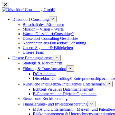
Zum
Inhalt
springen
Düsseldorf Consulting
Botschaft des Präsidenten
Mission – Vision – Werte
Warum Düsseldorf Consulting?
Düsseldorf Consulting Geschichte
Nachrichten aus Düsseldorf Consulting
Unsere Signatur & Fähigkeiten
Unsere Team
Unsere Beratungsdienste
Strategie & Markteintritt
Führung & Transformation
DC Akademie
Düsseldorf Consulting® Entrepreneurship & Inno
Künstliche Intelligenz& Intelligentes Unternehmen
Echtzeit-Visuelles Datenmanagement
E-Commerce und Digitale Operationen
Steuer- und Rechtsberatung
Finanzierungs- und Investitionsberatung
M&A und Unternehmen – Marken- und Patentbew
Risikomanagement & Unternehmensumstrukturier