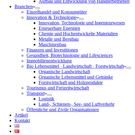
Aufbau und Entwicklung von Händlerbetrieben
Branchen
Einzelhandel und Konsumgüter
Innovation & Technologie
Innovation, Technologie und Ingenieurwesen
Erneuerbare Energien
Chemie und Hochentwickelte Materialien
Metalle und Bergbau
Maschinenbau
Finanzen und Investitionen
Gesundheit, Biotechnologie und Lifesciences
Immobilienentwicklung
Bio Lebensmittel · Landwirtschaft · Forstwirtschaft
Organische Landwirtschaft
Organische Lebensmittel und Getränke
Forstwirtschaft und Holzprodukte
Tourismus und Freizeitwirtschaft
Transport
Logistik
Land-, Schienen-, See- und Luftverkehr
Öffentliche und Zivile Organisationen
Artikel
Kontakt