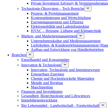
Private Investment Advisory & Vermögensberatun
Technologie-Ökosystem – Tech Bereiche
Prozess- & Projektmanagement
Kostenoptimierung und Wertschöpfung
Energiemanagement und Effizienz
Elektromobilität und Ladeinfrastruktur
HVAC – Heizung, Lüftung und Klimatechnik
Marken- und Marketingmanagement
Unternehmenskultur und Medienmanagement
Lieferketten- & Kundenerlebnismanagement (Hap
Aufbau und Entwicklung von Händlerbetrieben
Branchen
Einzelhandel und Konsumgüter
Innovation & Technologie
Innovation, Technologie und Ingenieurwesen
Erneuerbare Energien
Chemie und Hochentwickelte Materialien
Metalle und Bergbau
Maschinenbau
Finanzen und Investitionen
Gesundheit, Biotechnologie und Lifesciences
Immobilienentwicklung
Bio Lebensmittel · Landwirtschaft · Forstwirtschaft