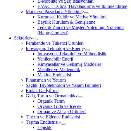
E-Mobilite ve Şarj İstasyonları
HVAC – Isıtma, Havalandırma ve İklimlendirme
Marka ve Pazarlama Yönetimi
Kurumsal Kültür ve Medya Yönetimi
Bayilik Kurulum & Genişletme
Tedarik Zinciri ve Müşteri Yolculuğu Yönetimi
(HappyConnect)
Sektörler
Perakende ve Tüketici Ürünleri
Inovasyon, Teknoloji ve Enerji
Inovasyon, Teknoloji ve Mühendislik
Yenilenebilir Enerji
Kimyasallar ve Gelişmiş Maddeler
Metaller ve Madencilik
Makina Endüstrisi
Finansman ve Yatırım
Sağlık, Biyoteknoloji ve Yaşam Bilimleri
Emlak Gelİştİrme
Gıda, Tarım ve Ormancılık
Organik Tarım
Organik Gıda ve İçecek
Orman ve Ahşap Ürünlerİ
Turizm ve Eğlence Endüstrisi
Taşıma Endüstrisi
Lojistik