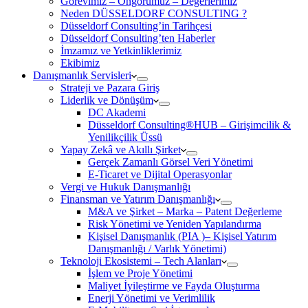
Görevimiz – Öngörümüz – Değerlerimiz
Neden DÜSSELDORF CONSULTING ?
Düsseldorf Consulting’in Tarihçesi
Düsseldorf Consulting’ten Haberler
İmzamız ve Yetkinliklerimiz
Ekibimiz
Danışmanlık Servisleri
Strateji ve Pazara Giriş
Liderlik ve Dönüşüm
DC Akademi
Düsseldorf Consulting®HUB – Girişimcilik &
Yenilikçilik Üssü
Yapay Zekâ ve Akıllı Şirket
Gerçek Zamanlı Görsel Veri Yönetimi
E-Ticaret ve Dijital Operasyonlar
Vergi ve Hukuk Danışmanlığı
Finansman ve Yatırım Danışmanlığı
M&A ve Şirket – Marka – Patent Değerleme
Risk Yönetimi ve Yeniden Yapılandırma
Kişisel Danışmanlık (PIA )– Kişisel Yatırım
Danışmanlığı / Varlık Yönetimi)
Teknoloji Ekosistemi – Tech Alanları
İşlem ve Proje Yönetimi
Maliyet İyileştirme ve Fayda Oluşturma
Enerji Yönetimi ve Verimlilik