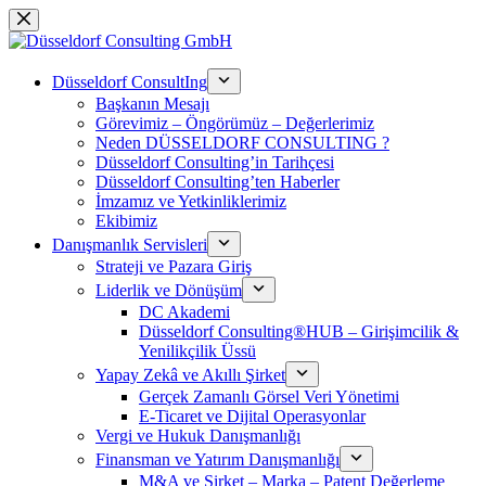
Skip
to
content
Düsseldorf ConsultIng
Başkanın Mesajı
Görevimiz – Öngörümüz – Değerlerimiz
Neden DÜSSELDORF CONSULTING ?
Düsseldorf Consulting’in Tarihçesi
Düsseldorf Consulting’ten Haberler
İmzamız ve Yetkinliklerimiz
Ekibimiz
Danışmanlık Servisleri
Strateji ve Pazara Giriş
Liderlik ve Dönüşüm
DC Akademi
Düsseldorf Consulting®HUB – Girişimcilik &
Yenilikçilik Üssü
Yapay Zekâ ve Akıllı Şirket
Gerçek Zamanlı Görsel Veri Yönetimi
E-Ticaret ve Dijital Operasyonlar
Vergi ve Hukuk Danışmanlığı
Finansman ve Yatırım Danışmanlığı
M&A ve Şirket – Marka – Patent Değerleme