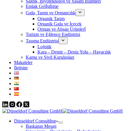
Sağlık, Biyoteknoloji ve Yaşam Bilimleri
Emlak Gelİştİrme
Gıda, Tarım ve Ormancılık
Organik Tarım
Organik Gıda ve İçecek
Orman ve Ahşap Ürünlerİ
Turizm ve Eğlence Endüstrisi
Taşıma Endüstrisi
Lojistik
Kara – Demir – Deniz Yolu – Havacılık
Kamu ve Sivil Kuruluşları
Makaleler
İletişim
Düsseldorf ConsultIng
Başkanın Mesajı