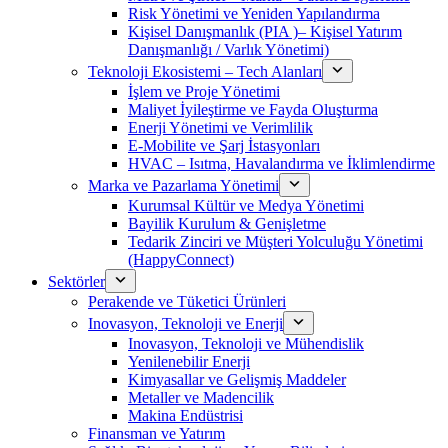
Risk Yönetimi ve Yeniden Yapılandırma
Kişisel Danışmanlık (PIA )– Kişisel Yatırım
Danışmanlığı / Varlık Yönetimi)
Teknoloji Ekosistemi – Tech Alanları
İşlem ve Proje Yönetimi
Maliyet İyileştirme ve Fayda Oluşturma
Enerji Yönetimi ve Verimlilik
E-Mobilite ve Şarj İstasyonları
HVAC – Isıtma, Havalandırma ve İklimlendirme
Marka ve Pazarlama Yönetimi
Kurumsal Kültür ve Medya Yönetimi
Bayilik Kurulum & Genişletme
Tedarik Zinciri ve Müşteri Yolculuğu Yönetimi
(HappyConnect)
Sektörler
Perakende ve Tüketici Ürünleri
Inovasyon, Teknoloji ve Enerji
Inovasyon, Teknoloji ve Mühendislik
Yenilenebilir Enerji
Kimyasallar ve Gelişmiş Maddeler
Metaller ve Madencilik
Makina Endüstrisi
Finansman ve Yatırım