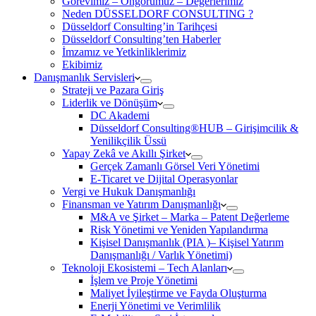
Görevimiz – Öngörümüz – Değerlerimiz
Neden DÜSSELDORF CONSULTING ?
Düsseldorf Consulting’in Tarihçesi
Düsseldorf Consulting’ten Haberler
İmzamız ve Yetkinliklerimiz
Ekibimiz
Danışmanlık Servisleri
Strateji ve Pazara Giriş
Liderlik ve Dönüşüm
DC Akademi
Düsseldorf Consulting®HUB – Girişimcilik &
Yenilikçilik Üssü
Yapay Zekâ ve Akıllı Şirket
Gerçek Zamanlı Görsel Veri Yönetimi
E-Ticaret ve Dijital Operasyonlar
Vergi ve Hukuk Danışmanlığı
Finansman ve Yatırım Danışmanlığı
M&A ve Şirket – Marka – Patent Değerleme
Risk Yönetimi ve Yeniden Yapılandırma
Kişisel Danışmanlık (PIA )– Kişisel Yatırım
Danışmanlığı / Varlık Yönetimi)
Teknoloji Ekosistemi – Tech Alanları
İşlem ve Proje Yönetimi
Maliyet İyileştirme ve Fayda Oluşturma
Enerji Yönetimi ve Verimlilik