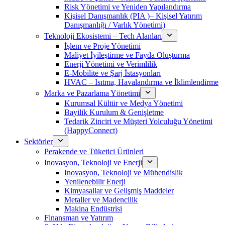
Risk Yönetimi ve Yeniden Yapılandırma
Kişisel Danışmanlık (PIA )– Kişisel Yatırım
Danışmanlığı / Varlık Yönetimi)
Teknoloji Ekosistemi – Tech Alanları
İşlem ve Proje Yönetimi
Maliyet İyileştirme ve Fayda Oluşturma
Enerji Yönetimi ve Verimlilik
E-Mobilite ve Şarj İstasyonları
HVAC – Isıtma, Havalandırma ve İklimlendirme
Marka ve Pazarlama Yönetimi
Kurumsal Kültür ve Medya Yönetimi
Bayilik Kurulum & Genişletme
Tedarik Zinciri ve Müşteri Yolculuğu Yönetimi
(HappyConnect)
Sektörler
Perakende ve Tüketici Ürünleri
Inovasyon, Teknoloji ve Enerji
Inovasyon, Teknoloji ve Mühendislik
Yenilenebilir Enerji
Kimyasallar ve Gelişmiş Maddeler
Metaller ve Madencilik
Makina Endüstrisi
Finansman ve Yatırım