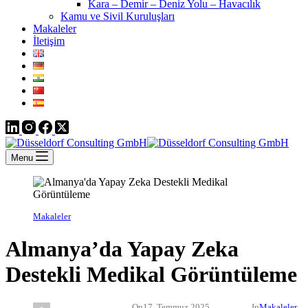
Kara – Demir – Deniz Yolu – Havacılık
Kamu ve Sivil Kuruluşları
Makaleler
İletişim
Menu
Makaleler
Almanya’da Yapay Zeka
Destekli Medikal Görüntüleme
On
17. Temmuz 2025
In
Makaleler