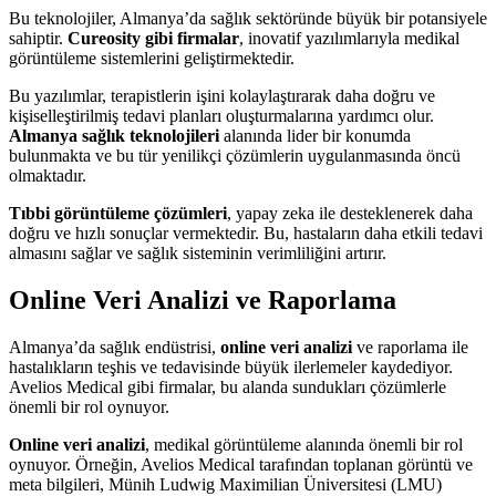
Bu teknolojiler, Almanya’da sağlık sektöründe büyük bir potansiyele
sahiptir.
Cureosity gibi firmalar
, inovatif yazılımlarıyla medikal
görüntüleme sistemlerini geliştirmektedir.
Bu yazılımlar, terapistlerin işini kolaylaştırarak daha doğru ve
kişiselleştirilmiş tedavi planları oluşturmalarına yardımcı olur.
Almanya sağlık teknolojileri
alanında lider bir konumda
bulunmakta ve bu tür yenilikçi çözümlerin uygulanmasında öncü
olmaktadır.
Tıbbi görüntüleme çözümleri
, yapay zeka ile desteklenerek daha
doğru ve hızlı sonuçlar vermektedir. Bu, hastaların daha etkili tedavi
almasını sağlar ve sağlık sisteminin verimliliğini artırır.
Online Veri Analizi ve Raporlama
Almanya’da sağlık endüstrisi,
online veri analizi
ve raporlama ile
hastalıkların teşhis ve tedavisinde büyük ilerlemeler kaydediyor.
Avelios Medical gibi firmalar, bu alanda sundukları çözümlerle
önemli bir rol oynuyor.
Online veri analizi
, medikal görüntüleme alanında önemli bir rol
oynuyor. Örneğin, Avelios Medical tarafından toplanan görüntü ve
meta bilgileri, Münih Ludwig Maximilian Üniversitesi (LMU)