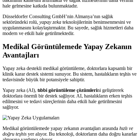
bakımının kalitesini artırmakta ve sağlık hizmetlerinin daha verimli
hale gelmesine katkıda bulunmaktadır.
Düsseldorfer Consulting GmbH’nin Almanya’nın sağlık
sektöründeki rolü,
yapay zeka
teknolojilerinin benimsenmesini ve
uygulanmasını kolaylaştırmaktır. Bu sayede, sağlık hizmetleri daha
modern ve etkili hale getirilmektedir.
Medikal Görüntülemede Yapay Zekanın
Avantajları
Yapay zeka destekli medikal görüntüleme, doktorlara kapsamlı bir
klinik karar destek sistemi sunuyor. Bu sistem, hastalıkların teşhis ve
tedavisinde büyük bir potansiyele sahiptir.
Yapay zeka (AI),
tıbbi görüntüleme çözümleri
ni geliştirerek
doktorlara önemli bir destek sağlıyor. AI, hastalıkların erken teşhis
edilmesini ve tedavi süreçlerinin daha etkili hale getirilmesini
sağlıyor.
Medikal görüntülemede yapay zekanın avantajları arasında
hızlı ve
doğru teşhis
yer alıyor. Bu teknoloji, doktorların daha doğru kararlar
almasına yardımcı oluyor.