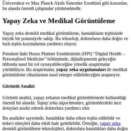
Üniversitesi ve Max Planck Akıllı Sistemler Enstitüsü gibi kurumlar,
bu alanda önemli çalışmalar yürütmektedir.
Yapay Zeka ve Medikal Görüntüleme
Yapay zeka destekli medikal görüntüleme, hastalıkların teşhisinde
büyük bir potansiyele sahip. Bu teknoloji, doktorların daha doğru ve
hızlı teşhis koymalarına yardımcı oluyor.
Potsdam’daki Hasso Plattner Enstitüsünün (HPI) “Digital Health –
Personalized Medicine” bölümünde, dijitalleşmenin geleceğin
tıbbında nasıl bir rol oynayabileceğine yönelik araştırmalar
yürütülüyor. Bu araştırmalar,
yapay zeka uygulamaları
ile medikal
görüntüleme cihazlarının nasıl entegre edilebileceğini araştırıyor.
Görüntü Analizi
Görüntü analizi, yapay zekanın medikal görüntülemede kullanıldığı
önemli bir alandır.
Yapay zeka algoritmaları
, görüntülerdeki ince
detayları analiz ederek doktorlara yardımcı olur.
Bu analizler sayesinde, hastalıklar daha erken teşhis edilebilir ve
tedavi süreçleri daha etkili hale getirilebilir. Örneğin,
yapay zeka
destekli görüntüleme teknolojileri, doktorlara hastalıkları daha doğru