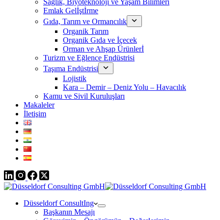
Sağlık, Biyoteknoloji ve Yaşam Bilimleri
Emlak Gelİştİrme
Gıda, Tarım ve Ormancılık
Organik Tarım
Organik Gıda ve İçecek
Orman ve Ahşap Ürünlerİ
Turizm ve Eğlence Endüstrisi
Taşıma Endüstrisi
Lojistik
Kara – Demir – Deniz Yolu – Havacılık
Kamu ve Sivil Kuruluşları
Makaleler
İletişim
Düsseldorf ConsultIng
Başkanın Mesajı