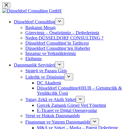
Skip
to
content
Düsseldorf ConsultIng
Başkanın Mesajı
Görevimiz – Öngörümüz – Değerlerimiz
Neden DÜSSELDORF CONSULTING ?
Düsseldorf Consulting’in Tarihçesi
Düsseldorf Consulting’ten Haberler
İmzamız ve Yetkinliklerimiz
Ekibimiz
Danışmanlık Servisleri
Strateji ve Pazara Giriş
Liderlik ve Dönüşüm
DC Akademi
Düsseldorf Consulting®HUB – Girişimcilik &
Yenilikçilik Üssü
Yapay Zekâ ve Akıllı Şirket
Gerçek Zamanlı Görsel Veri Yönetimi
E-Ticaret ve Dijital Operasyonlar
Vergi ve Hukuk Danışmanlığı
Finansman ve Yatırım Danışmanlığı
M&A ve Şirket – Marka – Patent Değerleme