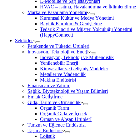
E-Mobilite ve Şarj İstasyonları
HVAC – Isıtma, Havalandırma ve İklimlendirme
Marka ve Pazarlama Yönetimi
Kurumsal Kültür ve Medya Yönetimi
Bayilik Kurulum & Genişletme
Tedarik Zinciri ve Müşteri Yolculuğu Yönetimi
(HappyConnect)
Sektörler
Perakende ve Tüketici Ürünleri
Inovasyon, Teknoloji ve Enerji
Inovasyon, Teknoloji ve Mühendislik
Yenilenebilir Enerji
Kimyasallar ve Gelişmiş Maddeler
Metaller ve Madencilik
Makina Endüstrisi
Finansman ve Yatırım
Sağlık, Biyoteknoloji ve Yaşam Bilimleri
Emlak Gelİştİrme
Gıda, Tarım ve Ormancılık
Organik Tarım
Organik Gıda ve İçecek
Orman ve Ahşap Ürünlerİ
Turizm ve Eğlence Endüstrisi
Taşıma Endüstrisi
Lojistik