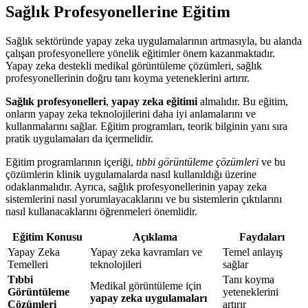
Sağlık Profesyonellerine Eğitim
Sağlık sektöründe yapay zeka uygulamalarının artmasıyla, bu alanda
çalışan profesyonellere yönelik eğitimler önem kazanmaktadır.
Yapay zeka destekli medikal görüntüleme çözümleri, sağlık
profesyonellerinin doğru tanı koyma yeteneklerini artırır.
Sağlık profesyonelleri
,
yapay zeka eğitimi
almalıdır. Bu eğitim,
onların yapay zeka teknolojilerini daha iyi anlamalarını ve
kullanmalarını sağlar. Eğitim programları, teorik bilginin yanı sıra
pratik uygulamaları da içermelidir.
Eğitim programlarının içeriği,
tıbbi görüntüleme çözümleri
ve bu
çözümlerin klinik uygulamalarda nasıl kullanıldığı üzerine
odaklanmalıdır. Ayrıca, sağlık profesyonellerinin yapay zeka
sistemlerini nasıl yorumlayacaklarını ve bu sistemlerin çıktılarını
nasıl kullanacaklarını öğrenmeleri önemlidir.
Eğitim Konusu
Açıklama
Faydaları
Yapay Zeka
Yapay zeka kavramları ve
Temel anlayış
Temelleri
teknolojileri
sağlar
Tıbbi
Tanı koyma
Medikal görüntüleme için
Görüntüleme
yeteneklerini
yapay zeka uygulamaları
Çözümleri
artırır