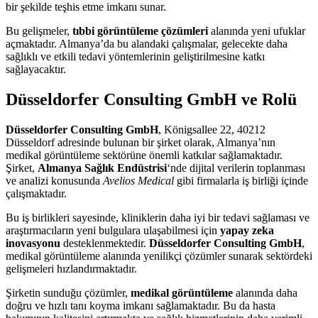
bir şekilde teşhis etme imkanı sunar.
Bu gelişmeler,
tıbbi görüntüleme çözümleri
alanında yeni ufuklar
açmaktadır. Almanya’da bu alandaki çalışmalar, gelecekte daha
sağlıklı ve etkili tedavi yöntemlerinin geliştirilmesine katkı
sağlayacaktır.
Düsseldorfer Consulting GmbH ve Rolü
Düsseldorfer Consulting GmbH
, Königsallee 22, 40212
Düsseldorf adresinde bulunan bir şirket olarak, Almanya’nın
medikal görüntüleme sektörüne önemli katkılar sağlamaktadır.
Şirket,
Almanya Sağlık Endüstrisi
‘nde dijital verilerin toplanması
ve analizi konusunda
Avelios Medical
gibi firmalarla iş birliği içinde
çalışmaktadır.
Bu iş birlikleri sayesinde, kliniklerin daha iyi bir tedavi sağlaması ve
araştırmacıların yeni bulgulara ulaşabilmesi için
yapay zeka
inovasyonu
desteklenmektedir.
Düsseldorfer Consulting GmbH
,
medikal görüntüleme alanında yenilikçi çözümler sunarak sektördeki
gelişmeleri hızlandırmaktadır.
Şirketin sunduğu çözümler,
medikal görüntüleme
alanında daha
doğru ve hızlı tanı koyma imkanı sağlamaktadır. Bu da hasta