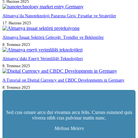
5. Haziran 2025
Almanya’da Nanoteknoloji Pazarına Giriş: Fırsatlar ve Stratejiler
17. Haziran 2025
Almanya İnşaat Sektörü Geleceği: Trendler ve Beklentiler
8. Temmuz 2025
Almanya’daki Enerji Verimliliği Teknolojileri
8. Temmuz 2025
A Tutorial on Digital Currency and CBDC Developments in Germany
8. Temmuz 2025
Sed cras ornare arcu dui vivamus arcu felis. Cursus euismod quis
viverra nibh cras pulvinar mattis nunc.
Melissa Meiers