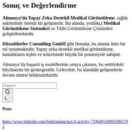
Sonuç ve Değerlendirme
Almanya’da Yapay Zeka Destekli Medikal Görüntüleme
, sağlık
sektöründe önemli bir gelişmedir. Bu alanda, yenilikçi
Medikal
Görüntüleme Sistemleri
ve Tıbbi Görüntüleme Çözümleri
geliştirilmektedir.
Düsseldorfer Consulting GmbH
gibi firmalar, bu alanda lider bir
rol oynamaktadır. Yapay zeka destekli medikal görüntüleme,
hastalıkların teşhis ve tedavisinde büyük bir potansiyele sahiptir.
Almanya’da başarılı iş modellerinin ortaya çıkması, bu sektördeki
büyümenin bir göstergesidir. Gelecekte, bu alandaki gelişmelerin
devam etmesi beklenmektedir.
No
Posts
results
https://www.linkedin.com/feed/update/urn:li:activity:733640534993296179
2