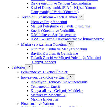
Risk Yönetimi ve Yeniden Yapılandırma
Kişisel Danışmanlık (PIA )– Kişisel Yatırım
Danışmanlığı / Varlık Yönetimi)
Teknoloji Ekosistemi – Tech Alanları
İşlem ve Proje Yönetimi
Maliyet İyileştirme ve Fayda Oluşturma
Enerji Yönetimi ve Verimlilik
E-Mobilite ve Şarj İstasyonları
HVAC – Isıtma, Havalandırma ve İklimlendirme
Marka ve Pazarlama Yönetimi
Kurumsal Kültür ve Medya Yönetimi
Bayilik Kurulum & Genişletme
Tedarik Zinciri ve Müşteri Yolculuğu Yönetimi
(HappyConnect)
Sektörler
Perakende ve Tüketici Ürünleri
Inovasyon, Teknoloji ve Enerji
Inovasyon, Teknoloji ve Mühendislik
Yenilenebilir Enerji
Kimyasallar ve Gelişmiş Maddeler
Metaller ve Madencilik
Makina Endüstrisi
Finansman ve Yatırım