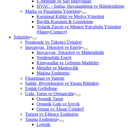
E-Mobilite ve Şarj İstasyonları
HVAC – Isıtma, Havalandırma ve İklimlendirme
Marka ve Pazarlama Yönetimi
Kurumsal Kültür ve Medya Yönetimi
Bayilik Kurulum & Genişletme
Tedarik Zinciri ve Müşteri Yolculuğu Yönetimi
(HappyConnect)
Sektörler
Perakende ve Tüketici Ürünleri
Inovasyon, Teknoloji ve Enerji
Inovasyon, Teknoloji ve Mühendislik
Yenilenebilir Enerji
Kimyasallar ve Gelişmiş Maddeler
Metaller ve Madencilik
Makina Endüstrisi
Finansman ve Yatırım
Sağlık, Biyoteknoloji ve Yaşam Bilimleri
Emlak Gelİştİrme
Gıda, Tarım ve Ormancılık
Organik Tarım
Organik Gıda ve İçecek
Orman ve Ahşap Ürünlerİ
Turizm ve Eğlence Endüstrisi
Taşıma Endüstrisi
Lojistik