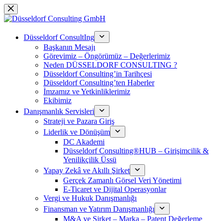
Skip
to
content
Düsseldorf ConsultIng
Başkanın Mesajı
Görevimiz – Öngörümüz – Değerlerimiz
Neden DÜSSELDORF CONSULTING ?
Düsseldorf Consulting’in Tarihçesi
Düsseldorf Consulting’ten Haberler
İmzamız ve Yetkinliklerimiz
Ekibimiz
Danışmanlık Servisleri
Strateji ve Pazara Giriş
Liderlik ve Dönüşüm
DC Akademi
Düsseldorf Consulting®HUB – Girişimcilik &
Yenilikçilik Üssü
Yapay Zekâ ve Akıllı Şirket
Gerçek Zamanlı Görsel Veri Yönetimi
E-Ticaret ve Dijital Operasyonlar
Vergi ve Hukuk Danışmanlığı
Finansman ve Yatırım Danışmanlığı
M&A ve Şirket – Marka – Patent Değerleme