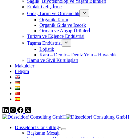
Sağlık, Biyoteknoloji ve Yaşam Bilimleri
Emlak Gelİştİrme
Gıda, Tarım ve Ormancılık
Organik Tarım
Organik Gıda ve İçecek
Orman ve Ahşap Ürünlerİ
Turizm ve Eğlence Endüstrisi
Taşıma Endüstrisi
Lojistik
Kara – Demir – Deniz Yolu – Havacılık
Kamu ve Sivil Kuruluşları
Makaleler
İletişim
Düsseldorf ConsultIng
Başkanın Mesajı