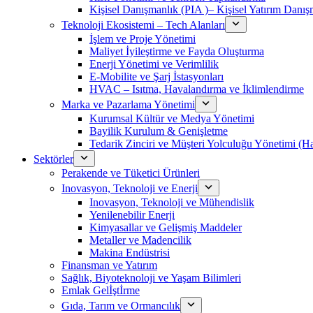
Kişisel Danışmanlık (PIA )– Kişisel Yatırım Danışm
Teknoloji Ekosistemi – Tech Alanları
İşlem ve Proje Yönetimi
Maliyet İyileştirme ve Fayda Oluşturma
Enerji Yönetimi ve Verimlilik
E-Mobilite ve Şarj İstasyonları
HVAC – Isıtma, Havalandırma ve İklimlendirme
Marka ve Pazarlama Yönetimi
Kurumsal Kültür ve Medya Yönetimi
Bayilik Kurulum & Genişletme
Tedarik Zinciri ve Müşteri Yolculuğu Yönetimi (
Sektörler
Perakende ve Tüketici Ürünleri
Inovasyon, Teknoloji ve Enerji
Inovasyon, Teknoloji ve Mühendislik
Yenilenebilir Enerji
Kimyasallar ve Gelişmiş Maddeler
Metaller ve Madencilik
Makina Endüstrisi
Finansman ve Yatırım
Sağlık, Biyoteknoloji ve Yaşam Bilimleri
Emlak Gelİştİrme
Gıda, Tarım ve Ormancılık