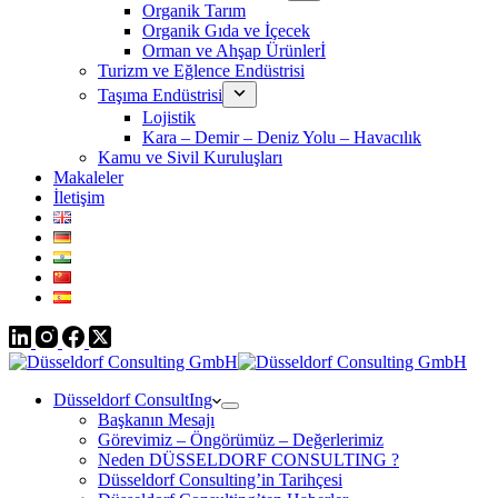
Organik Tarım
Organik Gıda ve İçecek
Orman ve Ahşap Ürünlerİ
Turizm ve Eğlence Endüstrisi
Taşıma Endüstrisi
Lojistik
Kara – Demir – Deniz Yolu – Havacılık
Kamu ve Sivil Kuruluşları
Makaleler
İletişim
Düsseldorf ConsultIng
Başkanın Mesajı
Görevimiz – Öngörümüz – Değerlerimiz
Neden DÜSSELDORF CONSULTING ?
Düsseldorf Consulting’in Tarihçesi