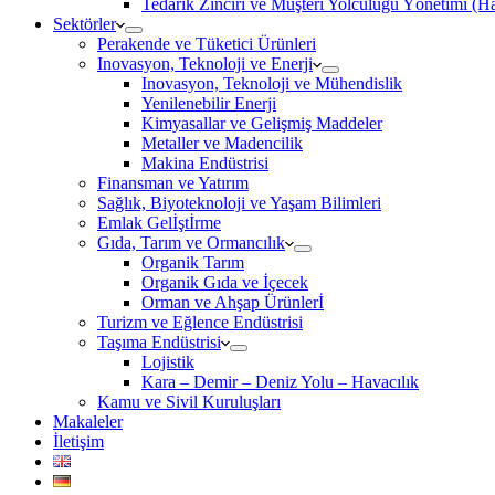
Tedarik Zinciri ve Müşteri Yolculuğu Yönetimi (
Sektörler
Perakende ve Tüketici Ürünleri
Inovasyon, Teknoloji ve Enerji
Inovasyon, Teknoloji ve Mühendislik
Yenilenebilir Enerji
Kimyasallar ve Gelişmiş Maddeler
Metaller ve Madencilik
Makina Endüstrisi
Finansman ve Yatırım
Sağlık, Biyoteknoloji ve Yaşam Bilimleri
Emlak Gelİştİrme
Gıda, Tarım ve Ormancılık
Organik Tarım
Organik Gıda ve İçecek
Orman ve Ahşap Ürünlerİ
Turizm ve Eğlence Endüstrisi
Taşıma Endüstrisi
Lojistik
Kara – Demir – Deniz Yolu – Havacılık
Kamu ve Sivil Kuruluşları
Makaleler
İletişim