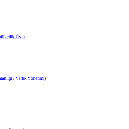
likçilik Üssü
anlığı / Varlık Yönetimi)