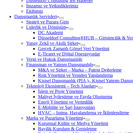
Düsseldorf Consulting’ten Haberler
İmzamız ve Yetkinliklerimiz
Ekibimiz
Danışmanlık Servisleri
Strateji ve Pazara Giriş
Liderlik ve Dönüşüm
DC Akademi
Düsseldorf Consulting®HUB – Girişimcilik & Yeni
Yapay Zekâ ve Akıllı Şirket
Gerçek Zamanlı Görsel Veri Yönetimi
E-Ticaret ve Dijital Operasyonlar
Vergi ve Hukuk Danışmanlığı
Finansman ve Yatırım Danışmanlığı
M&A ve Şirket – Marka – Patent Değerleme
Risk Yönetimi ve Yeniden Yapılandırma
Kişisel Danışmanlık (PIA )– Kişisel Yatırım Danışm
Teknoloji Ekosistemi – Tech Alanları
İşlem ve Proje Yönetimi
Maliyet İyileştirme ve Fayda Oluşturma
Enerji Yönetimi ve Verimlilik
E-Mobilite ve Şarj İstasyonları
HVAC – Isıtma, Havalandırma ve İklimlendirme
Marka ve Pazarlama Yönetimi
Kurumsal Kültür ve Medya Yönetimi
Bayilik Kurulum & Genişletme