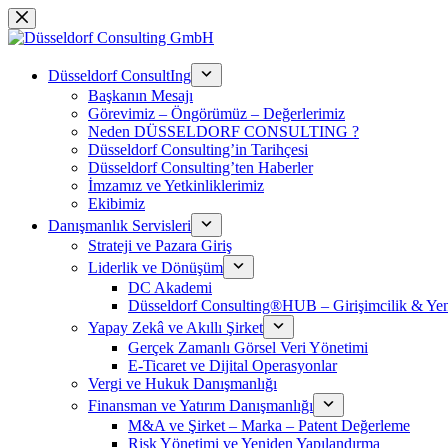
Skip
to
content
Düsseldorf ConsultIng
Başkanın Mesajı
Görevimiz – Öngörümüz – Değerlerimiz
Neden DÜSSELDORF CONSULTING ?
Düsseldorf Consulting’in Tarihçesi
Düsseldorf Consulting’ten Haberler
İmzamız ve Yetkinliklerimiz
Ekibimiz
Danışmanlık Servisleri
Strateji ve Pazara Giriş
Liderlik ve Dönüşüm
DC Akademi
Düsseldorf Consulting®HUB – Girişimcilik & Yeni
Yapay Zekâ ve Akıllı Şirket
Gerçek Zamanlı Görsel Veri Yönetimi
E-Ticaret ve Dijital Operasyonlar
Vergi ve Hukuk Danışmanlığı
Finansman ve Yatırım Danışmanlığı
M&A ve Şirket – Marka – Patent Değerleme
Risk Yönetimi ve Yeniden Yapılandırma