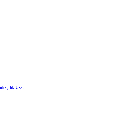
likçilik Üssü