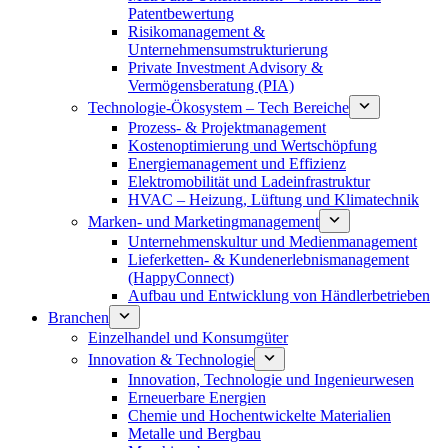
Patentbewertung
Risikomanagement &
Unternehmensumstrukturierung
Private Investment Advisory &
Vermögensberatung (PIA)
Technologie-Ökosystem – Tech Bereiche
Prozess- & Projektmanagement
Kostenoptimierung und Wertschöpfung
Energiemanagement und Effizienz
Elektromobilität und Ladeinfrastruktur
HVAC – Heizung, Lüftung und Klimatechnik
Marken- und Marketingmanagement
Unternehmenskultur und Medienmanagement
Lieferketten- & Kundenerlebnismanagement
(HappyConnect)
Aufbau und Entwicklung von Händlerbetrieben
Branchen
Einzelhandel und Konsumgüter
Innovation & Technologie
Innovation, Technologie und Ingenieurwesen
Erneuerbare Energien
Chemie und Hochentwickelte Materialien
Metalle und Bergbau