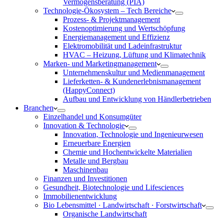
Vermögensberatung (PIA)
Technologie-Ökosystem – Tech Bereiche
Prozess- & Projektmanagement
Kostenoptimierung und Wertschöpfung
Energiemanagement und Effizienz
Elektromobilität und Ladeinfrastruktur
HVAC – Heizung, Lüftung und Klimatechnik
Marken- und Marketingmanagement
Unternehmenskultur und Medienmanagement
Lieferketten- & Kundenerlebnismanagement
(HappyConnect)
Aufbau und Entwicklung von Händlerbetrieben
Branchen
Einzelhandel und Konsumgüter
Innovation & Technologie
Innovation, Technologie und Ingenieurwesen
Erneuerbare Energien
Chemie und Hochentwickelte Materialien
Metalle und Bergbau
Maschinenbau
Finanzen und Investitionen
Gesundheit, Biotechnologie und Lifesciences
Immobilienentwicklung
Bio Lebensmittel · Landwirtschaft · Forstwirtschaft
Organische Landwirtschaft