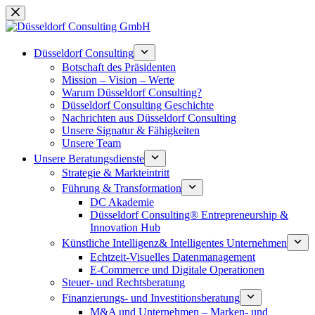
Zum
Inhalt
springen
Düsseldorf Consulting
Botschaft des Präsidenten
Mission – Vision – Werte
Warum Düsseldorf Consulting?
Düsseldorf Consulting Geschichte
Nachrichten aus Düsseldorf Consulting
Unsere Signatur & Fähigkeiten
Unsere Team
Unsere Beratungsdienste
Strategie & Markteintritt
Führung & Transformation
DC Akademie
Düsseldorf Consulting® Entrepreneurship &
Innovation Hub
Künstliche Intelligenz& Intelligentes Unternehmen
Echtzeit-Visuelles Datenmanagement
E-Commerce und Digitale Operationen
Steuer- und Rechtsberatung
Finanzierungs- und Investitionsberatung
M&A und Unternehmen – Marken- und