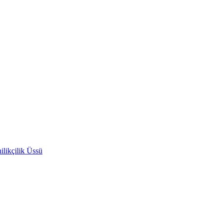
likçilik Üssü