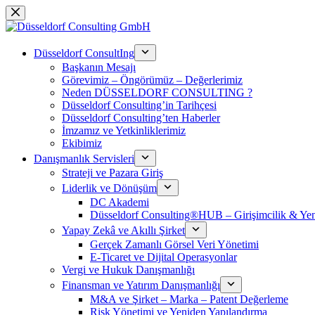
Saltar
al
contenido
Düsseldorf ConsultIng
Başkanın Mesajı
Görevimiz – Öngörümüz – Değerlerimiz
Neden DÜSSELDORF CONSULTING ?
Düsseldorf Consulting’in Tarihçesi
Düsseldorf Consulting’ten Haberler
İmzamız ve Yetkinliklerimiz
Ekibimiz
Danışmanlık Servisleri
Strateji ve Pazara Giriş
Liderlik ve Dönüşüm
DC Akademi
Düsseldorf Consulting®HUB – Girişimcilik & Yeni
Yapay Zekâ ve Akıllı Şirket
Gerçek Zamanlı Görsel Veri Yönetimi
E-Ticaret ve Dijital Operasyonlar
Vergi ve Hukuk Danışmanlığı
Finansman ve Yatırım Danışmanlığı
M&A ve Şirket – Marka – Patent Değerleme
Risk Yönetimi ve Yeniden Yapılandırma