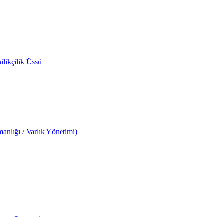
likçilik Üssü
anlığı / Varlık Yönetimi)