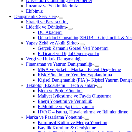
Düsseldorf Consulting’ten Haberler
İmzamız ve Yetkinliklerimiz
Ekibimiz
Danışmanlık Servisleri
Strateji ve Pazara Giriş
Liderlik ve Dönüşüm
DC Akademi
Düsseldorf Consulting®HUB – Girişimcilik & Yeni
Yapay Zekâ ve Akıllı Şirket
Gerçek Zamanlı Görsel Veri Yönetimi
E-Ticaret ve Dijital Operasyonlar
Vergi ve Hukuk Danışmanlığı
Finansman ve Yatırım Danışmanlığı
M&A ve Şirket – Marka – Patent Değerleme
Risk Yönetimi ve Yeniden Yapılandırma
Kişisel Danışmanlık (PIA )– Kişisel Yatırım Danışm
Teknoloji Ekosistemi – Tech Alanları
İşlem ve Proje Yönetimi
Maliyet İyileştirme ve Fayda Oluşturma
Enerji Yönetimi ve Verimlilik
E-Mobilite ve Şarj İstasyonları
HVAC – Isıtma, Havalandırma ve İklimlendirme
Marka ve Pazarlama Yönetimi
Kurumsal Kültür ve Medya Yönetimi
Bayilik Kurulum & Genişletme