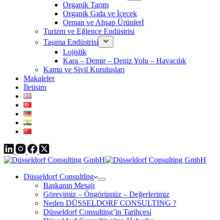
Organik Tarım
Organik Gıda ve İçecek
Orman ve Ahşap Ürünlerİ
Turizm ve Eğlence Endüstrisi
Taşıma Endüstrisi
Lojistik
Kara – Demir – Deniz Yolu – Havacılık
Kamu ve Sivil Kuruluşları
Makaleler
İletişim
Düsseldorf ConsultIng
Başkanın Mesajı
Görevimiz – Öngörümüz – Değerlerimiz
Neden DÜSSELDORF CONSULTING ?
Düsseldorf Consulting’in Tarihçesi