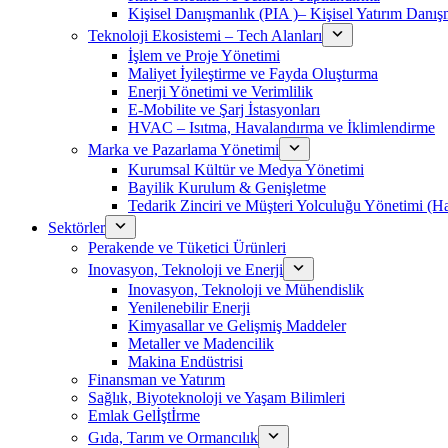
Kişisel Danışmanlık (PIA )– Kişisel Yatırım Danışm
Teknoloji Ekosistemi – Tech Alanları
İşlem ve Proje Yönetimi
Maliyet İyileştirme ve Fayda Oluşturma
Enerji Yönetimi ve Verimlilik
E-Mobilite ve Şarj İstasyonları
HVAC – Isıtma, Havalandırma ve İklimlendirme
Marka ve Pazarlama Yönetimi
Kurumsal Kültür ve Medya Yönetimi
Bayilik Kurulum & Genişletme
Tedarik Zinciri ve Müşteri Yolculuğu Yönetimi (
Sektörler
Perakende ve Tüketici Ürünleri
Inovasyon, Teknoloji ve Enerji
Inovasyon, Teknoloji ve Mühendislik
Yenilenebilir Enerji
Kimyasallar ve Gelişmiş Maddeler
Metaller ve Madencilik
Makina Endüstrisi
Finansman ve Yatırım
Sağlık, Biyoteknoloji ve Yaşam Bilimleri
Emlak Gelİştİrme
Gıda, Tarım ve Ormancılık