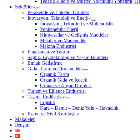
Tedarik Zinciri ve Müşteri Yolculuğu Yönetimi (
Sektörler
Perakende ve Tüketici Ürünleri
Inovasyon, Teknoloji ve Enerji
Inovasyon, Teknoloji ve Mühendislik
Yenilenebilir Enerji
Kimyasallar ve Gelişmiş Maddeler
Metaller ve Madencilik
Makina Endüstrisi
Finansman ve Yatırım
Sağlık, Biyoteknoloji ve Yaşam Bilimleri
Emlak Gelİştİrme
Gıda, Tarım ve Ormancılık
Organik Tarım
Organik Gıda ve İçecek
Orman ve Ahşap Ürünlerİ
Turizm ve Eğlence Endüstrisi
Taşıma Endüstrisi
Lojistik
Kara – Demir – Deniz Yolu – Havacılık
Kamu ve Sivil Kuruluşları
Makaleler
İletişim