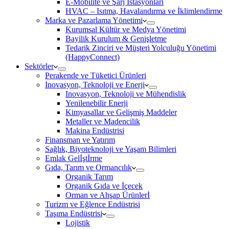
E-Mobilite ve Şarj İstasyonları
HVAC – Isıtma, Havalandırma ve İklimlendirme
Marka ve Pazarlama Yönetimi
Kurumsal Kültür ve Medya Yönetimi
Bayilik Kurulum & Genişletme
Tedarik Zinciri ve Müşteri Yolculuğu Yönetimi
(HappyConnect)
Sektörler
Perakende ve Tüketici Ürünleri
Inovasyon, Teknoloji ve Enerji
Inovasyon, Teknoloji ve Mühendislik
Yenilenebilir Enerji
Kimyasallar ve Gelişmiş Maddeler
Metaller ve Madencilik
Makina Endüstrisi
Finansman ve Yatırım
Sağlık, Biyoteknoloji ve Yaşam Bilimleri
Emlak Gelİştİrme
Gıda, Tarım ve Ormancılık
Organik Tarım
Organik Gıda ve İçecek
Orman ve Ahşap Ürünlerİ
Turizm ve Eğlence Endüstrisi
Taşıma Endüstrisi
Lojistik