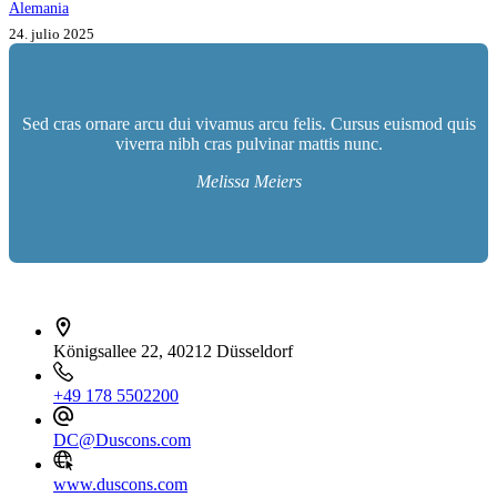
Alemania
24. julio 2025
Sed cras ornare arcu dui vivamus arcu felis. Cursus euismod quis
viverra nibh cras pulvinar mattis nunc.
Melissa Meiers
İletişim bilgileri
Königsallee 22, 40212 Düsseldorf
+49 178 5502200
DC@Duscons.com
www.duscons.com