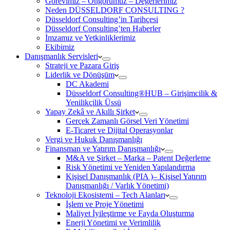
Görevimiz – Öngörümüz – Değerlerimiz
Neden DÜSSELDORF CONSULTING ?
Düsseldorf Consulting’in Tarihçesi
Düsseldorf Consulting’ten Haberler
İmzamız ve Yetkinliklerimiz
Ekibimiz
Danışmanlık Servisleri
Strateji ve Pazara Giriş
Liderlik ve Dönüşüm
DC Akademi
Düsseldorf Consulting®HUB – Girişimcilik &
Yenilikçilik Üssü
Yapay Zekâ ve Akıllı Şirket
Gerçek Zamanlı Görsel Veri Yönetimi
E-Ticaret ve Dijital Operasyonlar
Vergi ve Hukuk Danışmanlığı
Finansman ve Yatırım Danışmanlığı
M&A ve Şirket – Marka – Patent Değerleme
Risk Yönetimi ve Yeniden Yapılandırma
Kişisel Danışmanlık (PIA )– Kişisel Yatırım
Danışmanlığı / Varlık Yönetimi)
Teknoloji Ekosistemi – Tech Alanları
İşlem ve Proje Yönetimi
Maliyet İyileştirme ve Fayda Oluşturma
Enerji Yönetimi ve Verimlilik