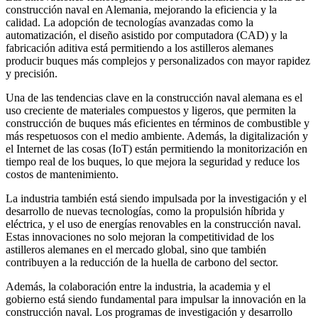
construcción naval en Alemania, mejorando la eficiencia y la
calidad. La adopción de tecnologías avanzadas como la
automatización, el diseño asistido por computadora (CAD) y la
fabricación aditiva está permitiendo a los astilleros alemanes
producir buques más complejos y personalizados con mayor rapidez
y precisión.
Una de las tendencias clave en la construcción naval alemana es el
uso creciente de materiales compuestos y ligeros, que permiten la
construcción de buques más eficientes en términos de combustible y
más respetuosos con el medio ambiente. Además, la digitalización y
el Internet de las cosas (IoT) están permitiendo la monitorización en
tiempo real de los buques, lo que mejora la seguridad y reduce los
costos de mantenimiento.
La industria también está siendo impulsada por la investigación y el
desarrollo de nuevas tecnologías, como la propulsión híbrida y
eléctrica, y el uso de energías renovables en la construcción naval.
Estas innovaciones no solo mejoran la competitividad de los
astilleros alemanes en el mercado global, sino que también
contribuyen a la reducción de la huella de carbono del sector.
Además, la colaboración entre la industria, la academia y el
gobierno está siendo fundamental para impulsar la innovación en la
construcción naval. Los programas de investigación y desarrollo