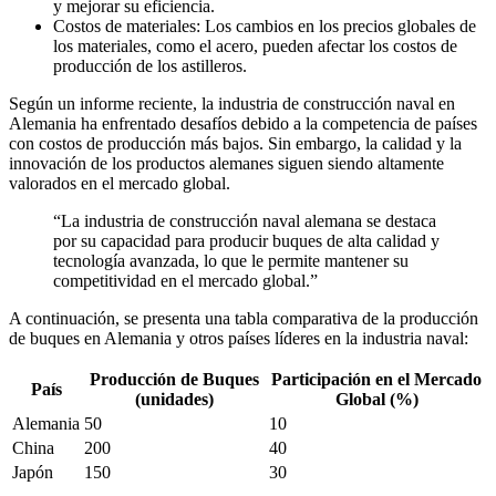
y mejorar su eficiencia.
Costos de materiales: Los cambios en los precios globales de
los materiales, como el acero, pueden afectar los costos de
producción de los astilleros.
Según un informe reciente, la industria de construcción naval en
Alemania ha enfrentado desafíos debido a la competencia de países
con costos de producción más bajos. Sin embargo, la calidad y la
innovación de los productos alemanes siguen siendo altamente
valorados en el mercado global.
“La industria de construcción naval alemana se destaca
por su capacidad para producir buques de alta calidad y
tecnología avanzada, lo que le permite mantener su
competitividad en el mercado global.”
A continuación, se presenta una tabla comparativa de la producción
de buques en Alemania y otros países líderes en la industria naval:
Producción de Buques
Participación en el Mercado
País
(unidades)
Global (%)
Alemania
50
10
China
200
40
Japón
150
30