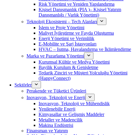
Risk Yönetimi ve Yeniden Yapılandırma
Kişisel Danışmanlık (PIA )– Kişisel Yatırım
Danışmanlığı / Varlık Yönetimi)
Teknoloji Ekosistemi – Tech Alanları
İşlem ve Proje Yönetimi
Maliyet İyileştirme ve Fayda Oluşturma
Enerji Yönetimi ve Verimlilik
E-Mobilite ve Şarj İstasyonları
HVAC – Isıtma, Havalandırma ve İklimlendirme
Marka ve Pazarlama Yönetimi
Kurumsal Kültür ve Medya Yönetimi
Bayilik Kurulum & Genişletme
Tedarik Zinciri ve Müşteri Yolculuğu Yönetimi
(HappyConnect)
Sektörler
Perakende ve Tüketici Ürünleri
Inovasyon, Teknoloji ve Enerji
Inovasyon, Teknoloji ve Mühendislik
Yenilenebilir Enerji
Kimyasallar ve Gelişmiş Maddeler
Metaller ve Madencilik
Makina Endüstrisi
Finansman ve Yatırım