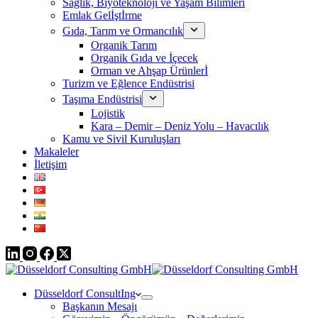
Sağlık, Biyoteknoloji ve Yaşam Bilimleri
Emlak Gelİştİrme
Gıda, Tarım ve Ormancılık
Organik Tarım
Organik Gıda ve İçecek
Orman ve Ahşap Ürünlerİ
Turizm ve Eğlence Endüstrisi
Taşıma Endüstrisi
Lojistik
Kara – Demir – Deniz Yolu – Havacılık
Kamu ve Sivil Kuruluşları
Makaleler
İletişim
Düsseldorf ConsultIng
Başkanın Mesajı