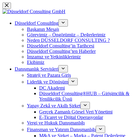
Saltar
al
contenido
Düsseldorf ConsultIng
Başkanın Mesajı
Görevimiz – Öngörümüz – Değerlerimiz
Neden DÜSSELDORF CONSULTING ?
Düsseldorf Consulting’in Tarihçesi
Düsseldorf Consulting’ten Haberler
İmzamız ve Yetkinliklerimiz
Ekibimiz
Danışmanlık Servisleri
Strateji ve Pazara Giriş
Liderlik ve Dönüşüm
DC Akademi
Düsseldorf Consulting®HUB – Girişimcilik &
Yenilikçilik Üssü
Yapay Zekâ ve Akıllı Şirket
Gerçek Zamanlı Görsel Veri Yönetimi
E-Ticaret ve Dijital Operasyonlar
Vergi ve Hukuk Danışmanlığı
Finansman ve Yatırım Danışmanlığı
M&A ve Şirket – Marka – Patent Değerleme