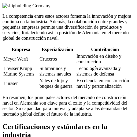
La competencia entre estos actores fomenta la innovación y mejora
continua en la industria. Además, la colaboración entre grandes y
pequeñas empresas permite una diversificación de productos y
servicios, fortaleciendo así la posición de Alemania en el mercado
global de construcción naval.
Empresa
Especialización
Contribución
Innovación en diseño y
Meyer Werft
Cruceros
construcción
ThyssenKrupp
Submarinos y
Tecnología avanzada y
Marine Systems
sistemas navales
sistemas de defensa
Yates de lujo y
Excelencia en construcción
Lürssen
buques de guerra
naval y personalización
En resumen, los principales actores del mercado de construcción
naval en Alemania son clave para el éxito y la competitividad del
sector. Su capacidad para innovar y adaptarse a las demandas del
mercado global define el futuro de la industria.
Certificaciones y estándares en la
industria