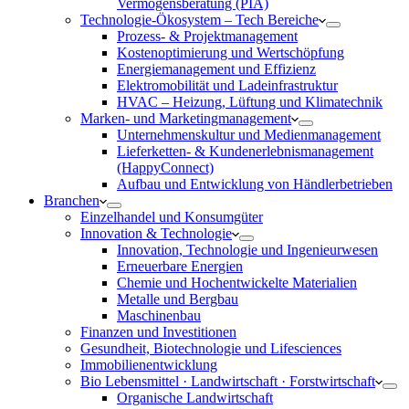
Vermögensberatung (PIA)
Technologie-Ökosystem – Tech Bereiche
Prozess- & Projektmanagement
Kostenoptimierung und Wertschöpfung
Energiemanagement und Effizienz
Elektromobilität und Ladeinfrastruktur
HVAC – Heizung, Lüftung und Klimatechnik
Marken- und Marketingmanagement
Unternehmenskultur und Medienmanagement
Lieferketten- & Kundenerlebnismanagement
(HappyConnect)
Aufbau und Entwicklung von Händlerbetrieben
Branchen
Einzelhandel und Konsumgüter
Innovation & Technologie
Innovation, Technologie und Ingenieurwesen
Erneuerbare Energien
Chemie und Hochentwickelte Materialien
Metalle und Bergbau
Maschinenbau
Finanzen und Investitionen
Gesundheit, Biotechnologie und Lifesciences
Immobilienentwicklung
Bio Lebensmittel · Landwirtschaft · Forstwirtschaft
Organische Landwirtschaft