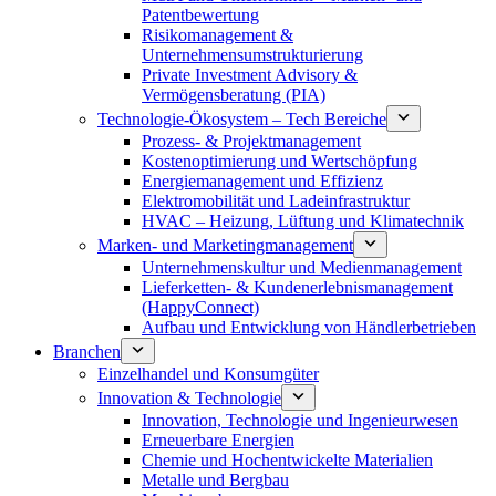
Patentbewertung
Risikomanagement &
Unternehmensumstrukturierung
Private Investment Advisory &
Vermögensberatung (PIA)
Technologie-Ökosystem – Tech Bereiche
Prozess- & Projektmanagement
Kostenoptimierung und Wertschöpfung
Energiemanagement und Effizienz
Elektromobilität und Ladeinfrastruktur
HVAC – Heizung, Lüftung und Klimatechnik
Marken- und Marketingmanagement
Unternehmenskultur und Medienmanagement
Lieferketten- & Kundenerlebnismanagement
(HappyConnect)
Aufbau und Entwicklung von Händlerbetrieben
Branchen
Einzelhandel und Konsumgüter
Innovation & Technologie
Innovation, Technologie und Ingenieurwesen
Erneuerbare Energien
Chemie und Hochentwickelte Materialien
Metalle und Bergbau