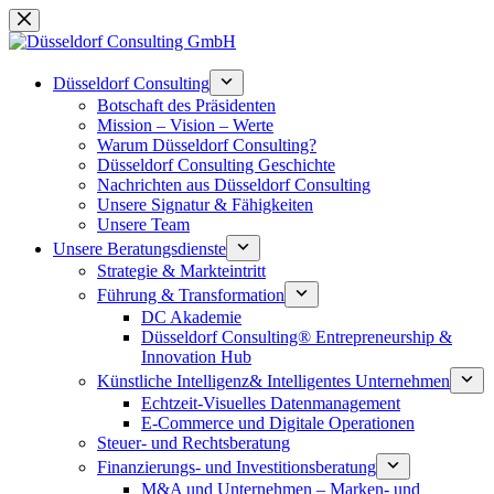
Zum
Inhalt
springen
Düsseldorf Consulting
Botschaft des Präsidenten
Mission – Vision – Werte
Warum Düsseldorf Consulting?
Düsseldorf Consulting Geschichte
Nachrichten aus Düsseldorf Consulting
Unsere Signatur & Fähigkeiten
Unsere Team
Unsere Beratungsdienste
Strategie & Markteintritt
Führung & Transformation
DC Akademie
Düsseldorf Consulting® Entrepreneurship &
Innovation Hub
Künstliche Intelligenz& Intelligentes Unternehmen
Echtzeit-Visuelles Datenmanagement
E-Commerce und Digitale Operationen
Steuer- und Rechtsberatung
Finanzierungs- und Investitionsberatung
M&A und Unternehmen – Marken- und