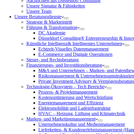
Nachrichten aus Düsseldorf Consulting
Unsere Signatur & Fähigkeiten
Unsere Team
Unsere Beratungsdienste
Strategie & Markteintritt
Führung & Transformation
DC Akademie
Düsseldorf Consulting® Entrepreneurship & Inno
Künstliche Intelligenz& Intelligentes Unternehmen
Echtzeit-Visuelles Datenmanagement
E-Commerce und Digitale Operationen
Steuer- und Rechtsberatung
Finanzierungs- und Investitionsberatung
M&A und Unternehmen – Marken- und Patentbew
Risikomanagement & Unternehmensumstrukturier
Private Investment Advisory & Vermögensberatun
Technologie-Ökosystem – Tech Bereiche
Prozess- & Projektmanagement
Kostenoptimierung und Wertschöpfung
Energiemanagement und Effizienz
Elektromobilität und Ladeinfrastruktur
HVAC – Heizung, Lüftung und Klimatechnik
Marken- und Marketingmanagement
Unternehmenskultur und Medienmanagement
Lieferketten- & Kundenerlebnismanagement (Hap