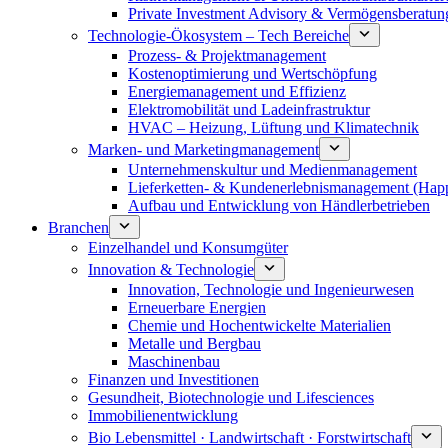
Private Investment Advisory & Vermögensberatun
Technologie-Ökosystem – Tech Bereiche
Prozess- & Projektmanagement
Kostenoptimierung und Wertschöpfung
Energiemanagement und Effizienz
Elektromobilität und Ladeinfrastruktur
HVAC – Heizung, Lüftung und Klimatechnik
Marken- und Marketingmanagement
Unternehmenskultur und Medienmanagement
Lieferketten- & Kundenerlebnismanagement (Hap
Aufbau und Entwicklung von Händlerbetrieben
Branchen
Einzelhandel und Konsumgüter
Innovation & Technologie
Innovation, Technologie und Ingenieurwesen
Erneuerbare Energien
Chemie und Hochentwickelte Materialien
Metalle und Bergbau
Maschinenbau
Finanzen und Investitionen
Gesundheit, Biotechnologie und Lifesciences
Immobilienentwicklung
Bio Lebensmittel · Landwirtschaft · Forstwirtschaft