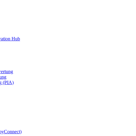
vation Hub
ertung
ung
g (PIA)
pyConnect)