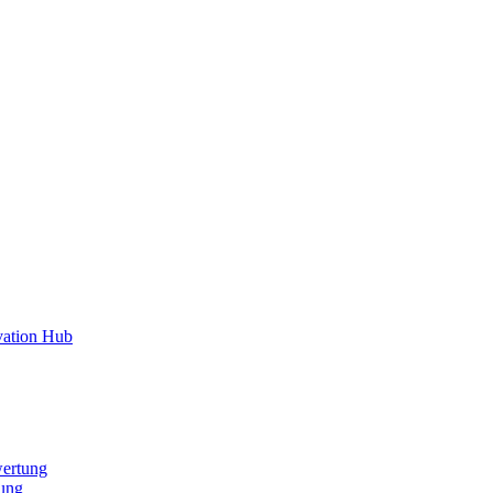
vation Hub
ertung
ung