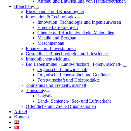
Aufbau und Entwicklung von Händlerbetrieben
Branchen
Einzelhandel und Konsumgüter
Innovation & Technologie
Innovation, Technologie und Ingenieurwesen
Erneuerbare Energien
Chemie und Hochentwickelte Materialien
Metalle und Bergbau
Maschinenbau
Finanzen und Investitionen
Gesundheit, Biotechnologie und Lifesciences
Immobilienentwicklung
Bio Lebensmittel · Landwirtschaft · Forstwirtschaft
Organische Landwirtschaft
Organische Lebensmittel und Getränke
Forstwirtschaft und Holzprodukte
Tourismus und Freizeitwirtschaft
Transport
Logistik
Land-, Schienen-, See- und Luftverkehr
Öffentliche und Zivile Organisationen
Artikel
Kontakt