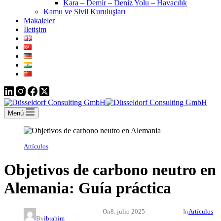
Kara – Demir – Deniz Yolu – Havacılık
Kamu ve Sivil Kuruluşları
Makaleler
İletişim
Menú
Artículos
Objetivos de carbono neutro en
Alemania: Guía práctica
On
8. julio 2025
In
Artículos
By
ibrahim