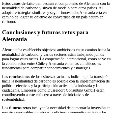
Estos
casos de éxito
demuestran el compromiso de Alemania con la
neutralidad de carbono y sirven de modelo para otros países. Al
adoptar estrategias similares y seguir innovando, Alemania está en
camino de lograr su objetivo de convertirse en un país neutro en
carbono.
Conclusiones y futuros retos para
Alemania
Alemania ha establecido objetivos ambiciosos en su camino hacia la
neutralidad de carbono, y varios sectores están trabajando juntos
para lograr estas metas. La cooperación internacional, como se ve en
la colaboración entre Chile y Alemania en temas climáticos, es
fundamental para compartir conocimientos y estrategias.
Las
conclusiones
de los esfuerzos actuales indican que la transición
hacia la neutralidad de carbono es posible con la implementación de
políticas efectivas y la participación activa de la industria y la
ciudadanía. Empresas como Düsseldorf Consulting GmbH están
contribuyendo a este esfuerzo a través de iniciativas de
sostenibilidad.
Los
futuros retos
incluyen la necesidad de aumentar la inversión en
energías renovables y mejorar la eficiencia energética en todos los