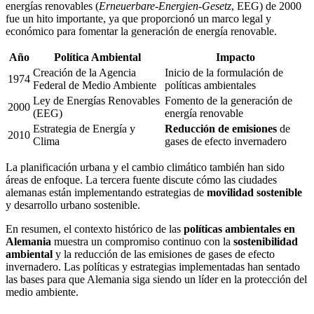
energías renovables (
Erneuerbare-Energien-Gesetz
, EEG) de 2000
fue un hito importante, ya que proporcionó un marco legal y
económico para fomentar la generación de energía renovable.
Año
Política Ambiental
Impacto
Creación de la Agencia
Inicio de la formulación de
1974
Federal de Medio Ambiente
políticas ambientales
Ley de Energías Renovables
Fomento de la generación de
2000
(EEG)
energía renovable
Estrategia de Energía y
Reducción de emisiones
de
2010
Clima
gases de efecto invernadero
La planificación urbana y el cambio climático también han sido
áreas de enfoque. La tercera fuente discute cómo las ciudades
alemanas están implementando estrategias de
movilidad sostenible
y desarrollo urbano sostenible.
En resumen, el contexto histórico de las
políticas ambientales en
Alemania
muestra un compromiso continuo con la
sostenibilidad
ambiental
y la reducción de las emisiones de gases de efecto
invernadero. Las políticas y estrategias implementadas han sentado
las bases para que Alemania siga siendo un líder en la protección del
medio ambiente.