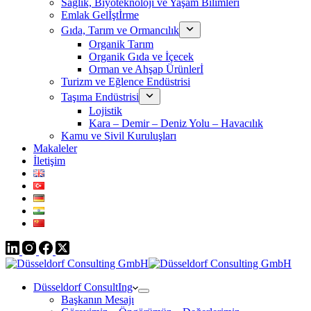
Sağlık, Biyoteknoloji ve Yaşam Bilimleri
Emlak Gelİştİrme
Gıda, Tarım ve Ormancılık
Organik Tarım
Organik Gıda ve İçecek
Orman ve Ahşap Ürünlerİ
Turizm ve Eğlence Endüstrisi
Taşıma Endüstrisi
Lojistik
Kara – Demir – Deniz Yolu – Havacılık
Kamu ve Sivil Kuruluşları
Makaleler
İletişim
Düsseldorf ConsultIng
Başkanın Mesajı