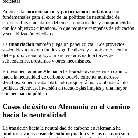
bicicletas.
Además, la
concienciación y participación ciudadana
son
fundamentales para el éxito de las políticas de neutralidad de
carbono. Los ciudadanos deben estar informados y comprometidos
con los objetivos climáticos, lo que requiere campañas de educación
y sensibilización efectivas.
La
financiación
también juega un papel crucial. Los proyectos
sostenibles requieren fondos significativos, y el gobierno alemán
debe proporcionar apoyo financiero adecuado a través de
subvenciones, préstamos y otros mecanismos.
En resumen, aunque Alemania ha logrado avances en su camino
hacia la neutralidad de carbono, todavía enfrenta numerosos
desafíos
. Superar estos obstáculos requerirá una combinación de
políticas efectivas, inversión en tecnologías limpias y una mayor
concienciación pública.
Casos de éxito en Alemania en el camino
hacia la neutralidad
La transición hacia la neutralidad de carbono en Alemania ha
producido varios
casos de éxito
inspiradores. Estos casos no solo