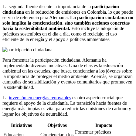
La segunda fuente discute la importancia de la
participación
ciudadana
en la reducción de emisiones en Colombia, lo que puede
servir de referencia para Alemania.
La participación ciudadana no
solo implica la concienciación, sino también acciones concretas
hacia la sostenibilidad ambiental.
Esto incluye la adopción de
prácticas sostenibles en el día a día, como el reciclaje, el uso
eficiente de la energía y el apoyo a políticas ambientales.
Para fomentar la participación ciudadana, Alemania ha
implementado diversas iniciativas. Una de ellas es la educación
ambiental en las escuelas, que busca concienciar a los jóvenes sobre
la importancia de proteger el medio ambiente. Además, se organizan
campañas de sensibilización y eventos comunitarios que promueven
la sostenibilidad.
La
inversión en energías renovables
es otro aspecto crucial que
requiere el apoyo de la ciudadanía. La transición hacia fuentes de
energía más limpias es vital para reducir las emisiones de carbono y
lograr los objetivos de neutralidad.
Iniciativas
Objetivos
Impacto
Fomentar prácticas
Educación
Concienciar a los