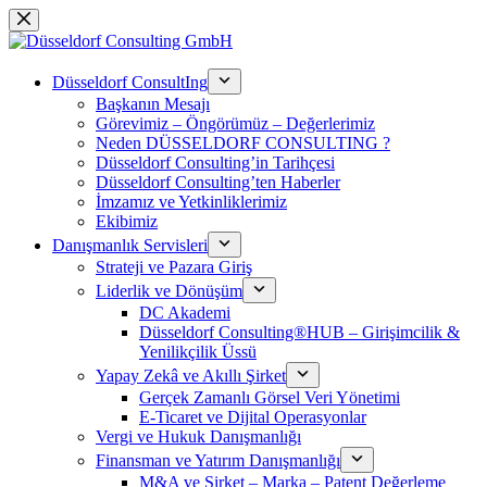
Saltar
al
contenido
Düsseldorf ConsultIng
Başkanın Mesajı
Görevimiz – Öngörümüz – Değerlerimiz
Neden DÜSSELDORF CONSULTING ?
Düsseldorf Consulting’in Tarihçesi
Düsseldorf Consulting’ten Haberler
İmzamız ve Yetkinliklerimiz
Ekibimiz
Danışmanlık Servisleri
Strateji ve Pazara Giriş
Liderlik ve Dönüşüm
DC Akademi
Düsseldorf Consulting®HUB – Girişimcilik &
Yenilikçilik Üssü
Yapay Zekâ ve Akıllı Şirket
Gerçek Zamanlı Görsel Veri Yönetimi
E-Ticaret ve Dijital Operasyonlar
Vergi ve Hukuk Danışmanlığı
Finansman ve Yatırım Danışmanlığı
M&A ve Şirket – Marka – Patent Değerleme