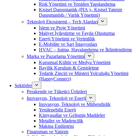
Risk Yönetimi ve Yeniden Yapılandırma
Kişisel Danışmanlık (PIA )– Kişisel Yatırım
Danışmanlığı / Varlık Yönetimi)
Teknoloji Ekosistemi – Tech Alanları
İşlem ve Proje Yönetimi
Maliyet İyileştirme ve Fayda Oluşturma
Enerji Yönetimi ve Verimlilik
E-Mobilite ve Şarj İstasyonları
HVAC – Isıtma, Havalandırma ve İklimlendirme
Marka ve Pazarlama Yönetimi
Kurumsal Kültür ve Medya Yönetimi
Bayilik Kurulum & Genişletme
Tedarik Zinciri ve Müşteri Yolculuğu Yönetimi
(HappyConnect)
Sektörler
Perakende ve Tüketici Ürünleri
Inovasyon, Teknoloji ve Enerji
Inovasyon, Teknoloji ve Mühendislik
Yenilenebilir Enerji
Kimyasallar ve Gelişmiş Maddeler
Metaller ve Madencilik
Makina Endüstrisi
Finansman ve Yatırım