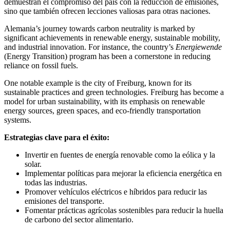
demuestran el compromiso del país con la reducción de emisiones,
sino que también ofrecen lecciones valiosas para otras naciones.
Alemania’s journey towards carbon neutrality is marked by
significant achievements in renewable energy, sustainable mobility,
and industrial innovation. For instance, the country’s
Energiewende
(Energy Transition) program has been a cornerstone in reducing
reliance on fossil fuels.
One notable example is the city of Freiburg, known for its
sustainable practices and green technologies. Freiburg has become a
model for urban sustainability, with its emphasis on renewable
energy sources, green spaces, and eco-friendly transportation
systems.
Estrategias clave para el éxito:
Invertir en fuentes de energía renovable como la eólica y la
solar.
Implementar políticas para mejorar la eficiencia energética en
todas las industrias.
Promover vehículos eléctricos e híbridos para reducir las
emisiones del transporte.
Fomentar prácticas agrícolas sostenibles para reducir la huella
de carbono del sector alimentario.