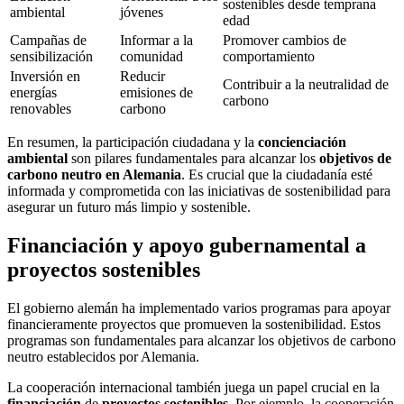
sostenibles desde temprana
ambiental
jóvenes
edad
Campañas de
Informar a la
Promover cambios de
sensibilización
comunidad
comportamiento
Inversión en
Reducir
Contribuir a la neutralidad de
energías
emisiones de
carbono
renovables
carbono
En resumen, la participación ciudadana y la
concienciación
ambiental
son pilares fundamentales para alcanzar los
objetivos de
carbono neutro en Alemania
. Es crucial que la ciudadanía esté
informada y comprometida con las iniciativas de sostenibilidad para
asegurar un futuro más limpio y sostenible.
Financiación y apoyo gubernamental a
proyectos sostenibles
El gobierno alemán ha implementado varios programas para apoyar
financieramente proyectos que promueven la sostenibilidad. Estos
programas son fundamentales para alcanzar los objetivos de carbono
neutro establecidos por Alemania.
La cooperación internacional también juega un papel crucial en la
financiación
de
proyectos sostenibles
. Por ejemplo, la cooperación