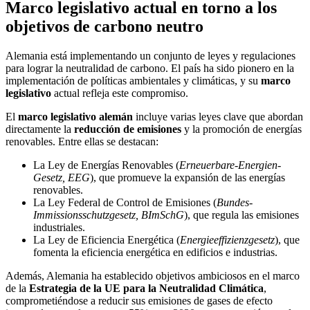
Marco legislativo actual en torno a los
objetivos de carbono neutro
Alemania está implementando un conjunto de leyes y regulaciones
para lograr la neutralidad de carbono. El país ha sido pionero en la
implementación de políticas ambientales y climáticas, y su
marco
legislativo
actual refleja este compromiso.
El
marco legislativo alemán
incluye varias leyes clave que abordan
directamente la
reducción de emisiones
y la promoción de energías
renovables. Entre ellas se destacan:
La Ley de Energías Renovables (
Erneuerbare-Energien-
Gesetz, EEG
), que promueve la expansión de las energías
renovables.
La Ley Federal de Control de Emisiones (
Bundes-
Immissionsschutzgesetz, BImSchG
), que regula las emisiones
industriales.
La Ley de Eficiencia Energética (
Energieeffizienzgesetz
), que
fomenta la eficiencia energética en edificios e industrias.
Además, Alemania ha establecido objetivos ambiciosos en el marco
de la
Estrategia de la UE para la Neutralidad Climática
,
comprometiéndose a reducir sus emisiones de gases de efecto