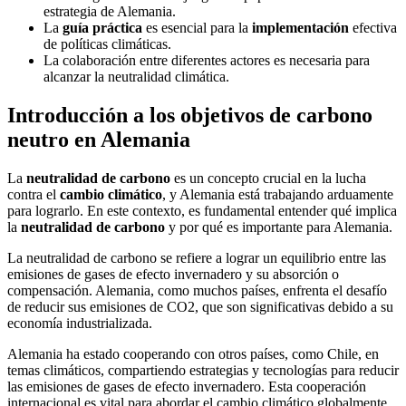
estrategia de Alemania.
La
guía práctica
es esencial para la
implementación
efectiva
de políticas climáticas.
La colaboración entre diferentes actores es necesaria para
alcanzar la neutralidad climática.
Introducción a los objetivos de carbono
neutro en Alemania
La
neutralidad de carbono
es un concepto crucial en la lucha
contra el
cambio climático
, y Alemania está trabajando arduamente
para lograrlo. En este contexto, es fundamental entender qué implica
la
neutralidad de carbono
y por qué es importante para Alemania.
La neutralidad de carbono se refiere a lograr un equilibrio entre las
emisiones de gases de efecto invernadero y su absorción o
compensación. Alemania, como muchos países, enfrenta el desafío
de reducir sus emisiones de CO2, que son significativas debido a su
economía industrializada.
Alemania ha estado cooperando con otros países, como Chile, en
temas climáticos, compartiendo estrategias y tecnologías para reducir
las emisiones de gases de efecto invernadero. Esta cooperación
internacional es vital para abordar el cambio climático globalmente.