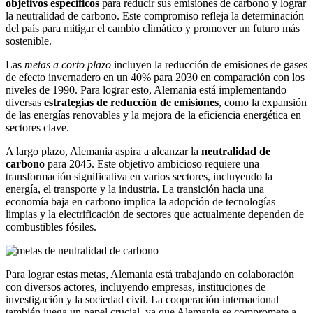
objetivos específicos
para reducir sus emisiones de carbono y lograr
la neutralidad de carbono. Este compromiso refleja la determinación
del país para mitigar el cambio climático y promover un futuro más
sostenible.
Las
metas a corto plazo
incluyen la reducción de emisiones de gases
de efecto invernadero en un 40% para 2030 en comparación con los
niveles de 1990. Para lograr esto, Alemania está implementando
diversas
estrategias de reducción de emisiones
, como la expansión
de las energías renovables y la mejora de la eficiencia energética en
sectores clave.
A largo plazo, Alemania aspira a alcanzar la
neutralidad de
carbono
para 2045. Este objetivo ambicioso requiere una
transformación significativa en varios sectores, incluyendo la
energía, el transporte y la industria. La transición hacia una
economía baja en carbono implica la adopción de tecnologías
limpias y la electrificación de sectores que actualmente dependen de
combustibles fósiles.
Para lograr estas metas, Alemania está trabajando en colaboración
con diversos actores, incluyendo empresas, instituciones de
investigación y la sociedad civil. La cooperación internacional
también juega un papel crucial, ya que Alemania se compromete a