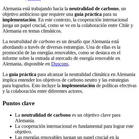
Alemania está trabajando hacia la
neutralidad de carbono
, un
objetivo ambicioso que requiere una
guía práctica
para su
implementación
. En este contexto, la cooperación internacional
juega un papel crucial, como se ve en la colaboración entre Chile y
Alemania en temas climáticos.
La
neutralidad de carbono
es un desafío que Alemania está
abordando a través de diversas estrategias. Una de ellas es la
promoción de las energías renovables, como se destaca en el
informe sobre la entrada al mercado de energía renovable en
Alemania, disponible en
Duscons
.
La
guía práctica
para alcanzar la neutralidad climática en Alemania
implica entender los objetivos de carbono neutro y las estrategias
para lograrlos. Esto incluye la
implementación
de políticas efectivas
y la colaboración entre diferentes actores.
Puntos clave
La
neutralidad de carbono
es un objetivo clave para
Alemania.
La cooperación internacional es fundamental para lograr este
objetivo.
Las energías renovables juegan un papel crucial en la