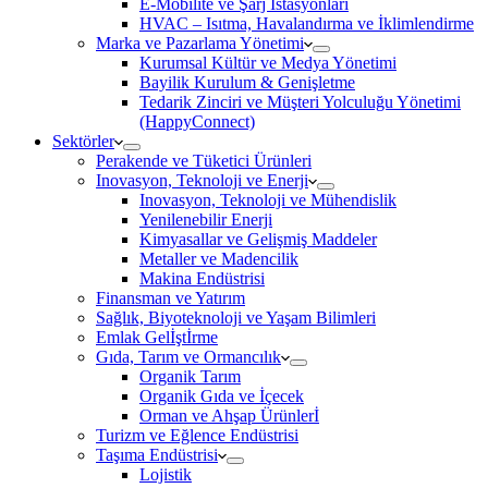
E-Mobilite ve Şarj İstasyonları
HVAC – Isıtma, Havalandırma ve İklimlendirme
Marka ve Pazarlama Yönetimi
Kurumsal Kültür ve Medya Yönetimi
Bayilik Kurulum & Genişletme
Tedarik Zinciri ve Müşteri Yolculuğu Yönetimi
(HappyConnect)
Sektörler
Perakende ve Tüketici Ürünleri
Inovasyon, Teknoloji ve Enerji
Inovasyon, Teknoloji ve Mühendislik
Yenilenebilir Enerji
Kimyasallar ve Gelişmiş Maddeler
Metaller ve Madencilik
Makina Endüstrisi
Finansman ve Yatırım
Sağlık, Biyoteknoloji ve Yaşam Bilimleri
Emlak Gelİştİrme
Gıda, Tarım ve Ormancılık
Organik Tarım
Organik Gıda ve İçecek
Orman ve Ahşap Ürünlerİ
Turizm ve Eğlence Endüstrisi
Taşıma Endüstrisi
Lojistik