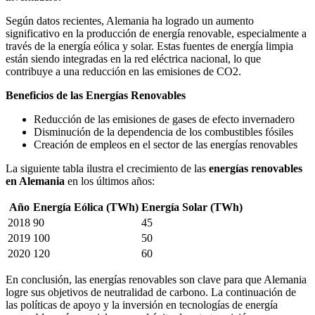
Según datos recientes, Alemania ha logrado un aumento
significativo en la producción de energía renovable, especialmente a
través de la energía eólica y solar. Estas fuentes de energía limpia
están siendo integradas en la red eléctrica nacional, lo que
contribuye a una reducción en las emisiones de CO2.
Beneficios de las Energías Renovables
Reducción de las emisiones de gases de efecto invernadero
Disminución de la dependencia de los combustibles fósiles
Creación de empleos en el sector de las energías renovables
La siguiente tabla ilustra el crecimiento de las
energías renovables
en Alemania
en los últimos años:
Año
Energía Eólica (TWh)
Energía Solar (TWh)
2018
90
45
2019
100
50
2020
120
60
En conclusión, las energías renovables son clave para que Alemania
logre sus objetivos de neutralidad de carbono. La continuación de
las políticas de apoyo y la inversión en tecnologías de energía