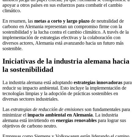
apoyar a otros países en sus esfuerzos para combatir el cambio
climático.
En resumen, las
metas a corto y largo plazo
de neutralidad de
carbono en Alemania representan un compromiso firme con la
sostenibilidad y la lucha contra el cambio climático. A través de la
implementación de estrategias efectivas y la colaboración con
diversos actores, Alemania está avanzando hacia un futuro más
sostenible.
Iniciativas de la industria alemana hacia
la sostenibilidad
La industria alemana está adoptando
estrategias innovadoras
para
reducir su impacto ambiental. Esto incluye la implementación de
tecnologías limpias y la adopción de prácticas sostenibles en
diversas sectores industriales.
Las
estrategias de reducción de emisiones
son fundamentales para
minimizar el
impacto ambiental en Alemania
. La industria
alemana está invirtiendo en
energías renovables
para lograr sus
objetivos de carbono neutro.
Empresas como Siemens y Volkswagen están liderando el camino