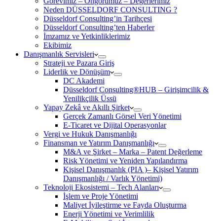
Görevimiz – Öngörümüz – Değerlerimiz
Neden DÜSSELDORF CONSULTING ?
Düsseldorf Consulting’in Tarihçesi
Düsseldorf Consulting’ten Haberler
İmzamız ve Yetkinliklerimiz
Ekibimiz
Danışmanlık Servisleri
Strateji ve Pazara Giriş
Liderlik ve Dönüşüm
DC Akademi
Düsseldorf Consulting®HUB – Girişimcilik &
Yenilikçilik Üssü
Yapay Zekâ ve Akıllı Şirket
Gerçek Zamanlı Görsel Veri Yönetimi
E-Ticaret ve Dijital Operasyonlar
Vergi ve Hukuk Danışmanlığı
Finansman ve Yatırım Danışmanlığı
M&A ve Şirket – Marka – Patent Değerleme
Risk Yönetimi ve Yeniden Yapılandırma
Kişisel Danışmanlık (PIA )– Kişisel Yatırım
Danışmanlığı / Varlık Yönetimi)
Teknoloji Ekosistemi – Tech Alanları
İşlem ve Proje Yönetimi
Maliyet İyileştirme ve Fayda Oluşturma
Enerji Yönetimi ve Verimlilik