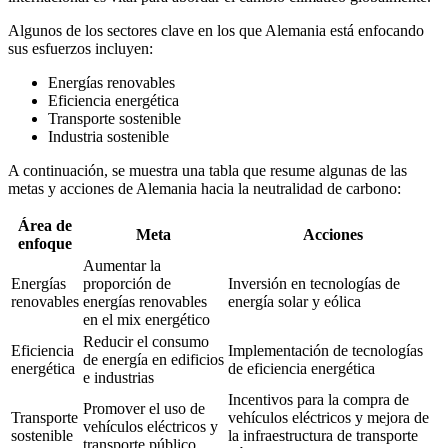
Algunos de los sectores clave en los que Alemania está enfocando
sus esfuerzos incluyen:
Energías renovables
Eficiencia energética
Transporte sostenible
Industria sostenible
A continuación, se muestra una tabla que resume algunas de las
metas y acciones de Alemania hacia la neutralidad de carbono:
Área de
Meta
Acciones
enfoque
Aumentar la
Energías
proporción de
Inversión en tecnologías de
renovables
energías renovables
energía solar y eólica
en el mix energético
Reducir el consumo
Eficiencia
Implementación de tecnologías
de energía en edificios
energética
de eficiencia energética
e industrias
Incentivos para la compra de
Promover el uso de
Transporte
vehículos eléctricos y mejora de
vehículos eléctricos y
sostenible
la infraestructura de transporte
transporte público