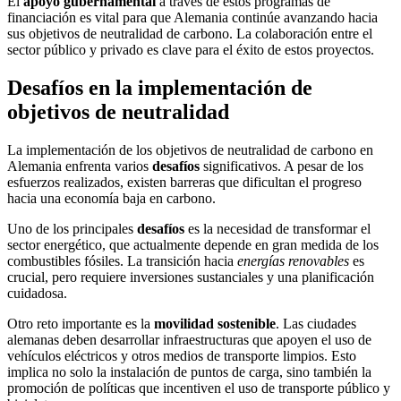
El
apoyo gubernamental
a través de estos programas de
financiación es vital para que Alemania continúe avanzando hacia
sus objetivos de neutralidad de carbono. La colaboración entre el
sector público y privado es clave para el éxito de estos proyectos.
Desafíos en la implementación de
objetivos de neutralidad
La implementación de los objetivos de neutralidad de carbono en
Alemania enfrenta varios
desafíos
significativos. A pesar de los
esfuerzos realizados, existen barreras que dificultan el progreso
hacia una economía baja en carbono.
Uno de los principales
desafíos
es la necesidad de transformar el
sector energético, que actualmente depende en gran medida de los
combustibles fósiles. La transición hacia
energías renovables
es
crucial, pero requiere inversiones sustanciales y una planificación
cuidadosa.
Otro reto importante es la
movilidad sostenible
. Las ciudades
alemanas deben desarrollar infraestructuras que apoyen el uso de
vehículos eléctricos y otros medios de transporte limpios. Esto
implica no solo la instalación de puntos de carga, sino también la
promoción de políticas que incentiven el uso de transporte público y