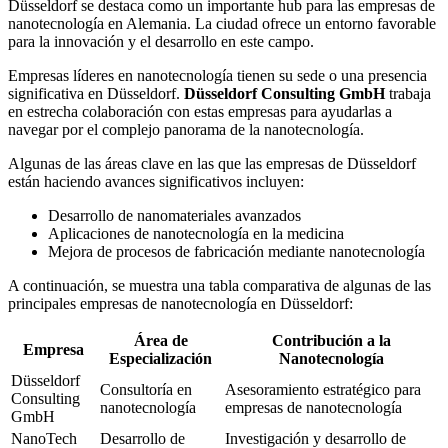
Düsseldorf se destaca como un importante hub para las empresas de
nanotecnología en Alemania. La ciudad ofrece un entorno favorable
para la innovación y el desarrollo en este campo.
Empresas líderes en nanotecnología tienen su sede o una presencia
significativa en Düsseldorf.
Düsseldorf Consulting GmbH
trabaja
en estrecha colaboración con estas empresas para ayudarlas a
navegar por el complejo panorama de la nanotecnología.
Algunas de las áreas clave en las que las empresas de Düsseldorf
están haciendo avances significativos incluyen:
Desarrollo de nanomateriales avanzados
Aplicaciones de nanotecnología en la medicina
Mejora de procesos de fabricación mediante nanotecnología
A continuación, se muestra una tabla comparativa de algunas de las
principales empresas de nanotecnología en Düsseldorf:
Área de
Contribución a la
Empresa
Especialización
Nanotecnología
Düsseldorf
Consultoría en
Asesoramiento estratégico para
Consulting
nanotecnología
empresas de nanotecnología
GmbH
NanoTech
Desarrollo de
Investigación y desarrollo de