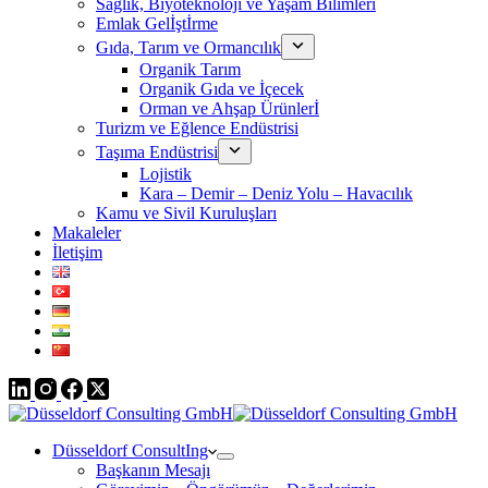
Sağlık, Biyoteknoloji ve Yaşam Bilimleri
Emlak Gelİştİrme
Gıda, Tarım ve Ormancılık
Organik Tarım
Organik Gıda ve İçecek
Orman ve Ahşap Ürünlerİ
Turizm ve Eğlence Endüstrisi
Taşıma Endüstrisi
Lojistik
Kara – Demir – Deniz Yolu – Havacılık
Kamu ve Sivil Kuruluşları
Makaleler
İletişim
Düsseldorf ConsultIng
Başkanın Mesajı