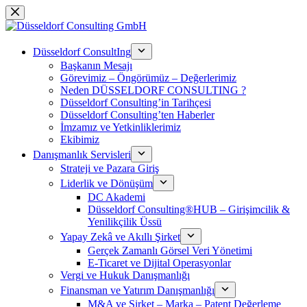
Saltar
al
contenido
Düsseldorf ConsultIng
Başkanın Mesajı
Görevimiz – Öngörümüz – Değerlerimiz
Neden DÜSSELDORF CONSULTING ?
Düsseldorf Consulting’in Tarihçesi
Düsseldorf Consulting’ten Haberler
İmzamız ve Yetkinliklerimiz
Ekibimiz
Danışmanlık Servisleri
Strateji ve Pazara Giriş
Liderlik ve Dönüşüm
DC Akademi
Düsseldorf Consulting®HUB – Girişimcilik &
Yenilikçilik Üssü
Yapay Zekâ ve Akıllı Şirket
Gerçek Zamanlı Görsel Veri Yönetimi
E-Ticaret ve Dijital Operasyonlar
Vergi ve Hukuk Danışmanlığı
Finansman ve Yatırım Danışmanlığı
M&A ve Şirket – Marka – Patent Değerleme