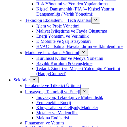
Risk Yönetimi ve Yeniden Yapılandırma
Kişisel Danışmanlık (PIA )– Kişisel Yatırım
Danışmanlığı / Varlık Yönetimi)
Teknoloji Ekosistemi – Tech Alanları
İşlem ve Proje Yönetimi
Maliyet İyileştirme ve Fayda Oluşturma
Enerji Yönetimi ve Verimlilik
E-Mobilite ve Şarj İstasyonları
HVAC – Isıtma, Havalandırma ve İklimlendirme
Marka ve Pazarlama Yönetimi
Kurumsal Kültür ve Medya Yönetimi
Bayilik Kurulum & Genişletme
Tedarik Zinciri ve Müşteri Yolculuğu Yönetimi
(HappyConnect)
Sektörler
Perakende ve Tüketici Ürünleri
Inovasyon, Teknoloji ve Enerji
Inovasyon, Teknoloji ve Mühendislik
Yenilenebilir Enerji
Kimyasallar ve Gelişmiş Maddeler
Metaller ve Madencilik
Makina Endüstrisi
Finansman ve Yatırım