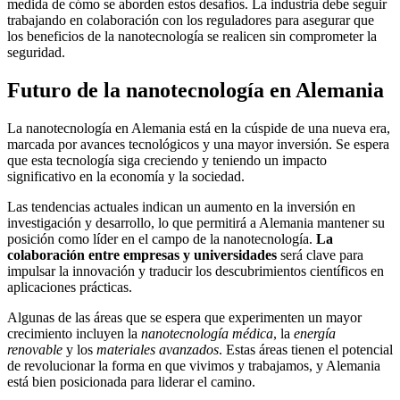
medida de cómo se aborden estos desafíos. La industria debe seguir
trabajando en colaboración con los reguladores para asegurar que
los beneficios de la nanotecnología se realicen sin comprometer la
seguridad.
Futuro de la nanotecnología en Alemania
La nanotecnología en Alemania está en la cúspide de una nueva era,
marcada por avances tecnológicos y una mayor inversión. Se espera
que esta tecnología siga creciendo y teniendo un impacto
significativo en la economía y la sociedad.
Las tendencias actuales indican un aumento en la inversión en
investigación y desarrollo, lo que permitirá a Alemania mantener su
posición como líder en el campo de la nanotecnología.
La
colaboración entre empresas y universidades
será clave para
impulsar la innovación y traducir los descubrimientos científicos en
aplicaciones prácticas.
Algunas de las áreas que se espera que experimenten un mayor
crecimiento incluyen la
nanotecnología médica
, la
energía
renovable
y los
materiales avanzados
. Estas áreas tienen el potencial
de revolucionar la forma en que vivimos y trabajamos, y Alemania
está bien posicionada para liderar el camino.