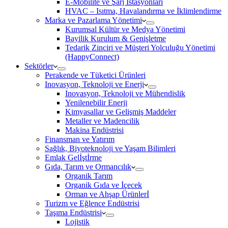
E-Mobilite ve Şarj İstasyonları
HVAC – Isıtma, Havalandırma ve İklimlendirme
Marka ve Pazarlama Yönetimi
Kurumsal Kültür ve Medya Yönetimi
Bayilik Kurulum & Genişletme
Tedarik Zinciri ve Müşteri Yolculuğu Yönetimi
(HappyConnect)
Sektörler
Perakende ve Tüketici Ürünleri
Inovasyon, Teknoloji ve Enerji
Inovasyon, Teknoloji ve Mühendislik
Yenilenebilir Enerji
Kimyasallar ve Gelişmiş Maddeler
Metaller ve Madencilik
Makina Endüstrisi
Finansman ve Yatırım
Sağlık, Biyoteknoloji ve Yaşam Bilimleri
Emlak Gelİştİrme
Gıda, Tarım ve Ormancılık
Organik Tarım
Organik Gıda ve İçecek
Orman ve Ahşap Ürünlerİ
Turizm ve Eğlence Endüstrisi
Taşıma Endüstrisi
Lojistik