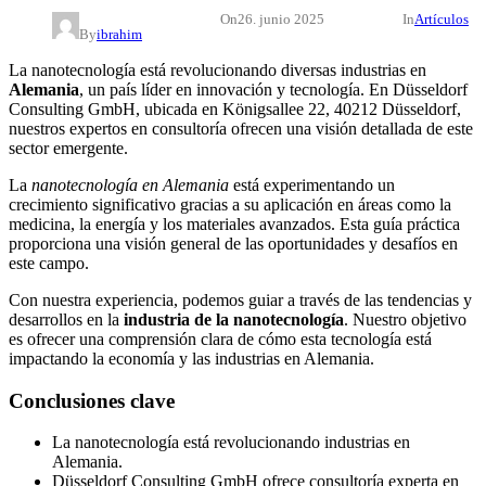
On
26. junio 2025
In
Artículos
By
ibrahim
La nanotecnología está revolucionando diversas industrias en
Alemania
, un país líder en innovación y tecnología. En Düsseldorf
Consulting GmbH, ubicada en Königsallee 22, 40212 Düsseldorf,
nuestros expertos en consultoría ofrecen una visión detallada de este
sector emergente.
La
nanotecnología en Alemania
está experimentando un
crecimiento significativo gracias a su aplicación en áreas como la
medicina, la energía y los materiales avanzados. Esta guía práctica
proporciona una visión general de las oportunidades y desafíos en
este campo.
Con nuestra experiencia, podemos guiar a través de las tendencias y
desarrollos en la
industria de la nanotecnología
. Nuestro objetivo
es ofrecer una comprensión clara de cómo esta tecnología está
impactando la economía y las industrias en Alemania.
Conclusiones clave
La nanotecnología está revolucionando industrias en
Alemania.
Düsseldorf Consulting GmbH ofrece consultoría experta en