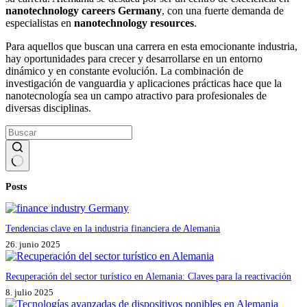
nanotechnology careers Germany
, con una fuerte demanda de
especialistas en
nanotechnology resources
.
Para aquellos que buscan una carrera en esta emocionante industria,
hay oportunidades para crecer y desarrollarse en un entorno
dinámico y en constante evolución. La combinación de
investigación de vanguardia y aplicaciones prácticas hace que la
nanotecnología sea un campo atractivo para profesionales de
diversas disciplinas.
Sin
Posts
resultados
Tendencias clave en la industria financiera de Alemania
26. junio 2025
Recuperación del sector turístico en Alemania: Claves para la reactivación
8. julio 2025