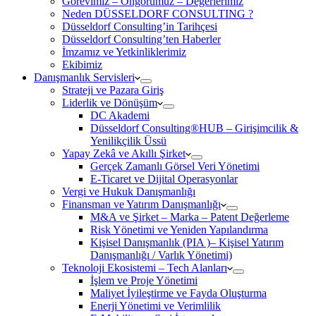
Görevimiz – Öngörümüz – Değerlerimiz
Neden DÜSSELDORF CONSULTING ?
Düsseldorf Consulting’in Tarihçesi
Düsseldorf Consulting’ten Haberler
İmzamız ve Yetkinliklerimiz
Ekibimiz
Danışmanlık Servisleri
Strateji ve Pazara Giriş
Liderlik ve Dönüşüm
DC Akademi
Düsseldorf Consulting®HUB – Girişimcilik &
Yenilikçilik Üssü
Yapay Zekâ ve Akıllı Şirket
Gerçek Zamanlı Görsel Veri Yönetimi
E-Ticaret ve Dijital Operasyonlar
Vergi ve Hukuk Danışmanlığı
Finansman ve Yatırım Danışmanlığı
M&A ve Şirket – Marka – Patent Değerleme
Risk Yönetimi ve Yeniden Yapılandırma
Kişisel Danışmanlık (PIA )– Kişisel Yatırım
Danışmanlığı / Varlık Yönetimi)
Teknoloji Ekosistemi – Tech Alanları
İşlem ve Proje Yönetimi
Maliyet İyileştirme ve Fayda Oluşturma
Enerji Yönetimi ve Verimlilik