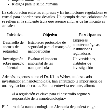
Riesgos para la salud humana
La colaboración entre las empresas y las instituciones reguladoras es
crucial para abordar estos desafíos. Un ejemplo de esta colaboración
se refleja en la siguiente tabla que resume algunas de las iniciativas
actuales:
Iniciativa
Objetivo
Participantes
Empresas
Desarrollo de
Establecer protocolos de
nanotecnológicas,
normas de
seguridad para el manejo de
instituciones
seguridad
nanopartículas
reguladoras
Investigación
Evaluar el impacto
Universidades,
sobre impacto
ambiental de las
institutos de
ambiental
nanopartículas
investigación
Además, expertos como el Dr. Klaus Weber, un destacado
investigador en nanotecnología, han enfatizado la importancia de
una regulación adecuada. En una entrevista reciente, afirmó:
«La regulación es clave para el desarrollo seguro y
responsable de la nanotecnología.»
El futuro de la nanotecnología en Alemania dependerá en gran