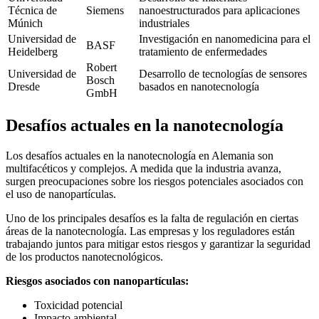
Técnica de
Siemens
nanoestructurados para aplicaciones
Múnich
industriales
Universidad de
Investigación en nanomedicina para el
BASF
Heidelberg
tratamiento de enfermedades
Robert
Universidad de
Desarrollo de tecnologías de sensores
Bosch
Dresde
basados en nanotecnología
GmbH
Desafíos actuales en la nanotecnología
Los desafíos actuales en la nanotecnología en Alemania son
multifacéticos y complejos. A medida que la industria avanza,
surgen preocupaciones sobre los riesgos potenciales asociados con
el uso de nanopartículas.
Uno de los principales desafíos es la falta de regulación en ciertas
áreas de la nanotecnología. Las empresas y los reguladores están
trabajando juntos para mitigar estos riesgos y garantizar la seguridad
de los productos nanotecnológicos.
Riesgos asociados con nanopartículas:
Toxicidad potencial
Impacto ambiental