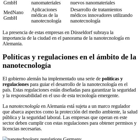
GmbH
nanomateriales
nuevos nanomateriales
Aplicaciones
Desarrollo de tratamientos
MedNano
médicas de la
médicos innovadores utilizando
GmbH
nanotecnología
nanotecnología
La presencia de estas empresas en Düsseldorf subraya la
importancia de la ciudad en el panorama de la nanotecnología en
Alemania.
Políticas y regulaciones en el ámbito de la
nanotecnología
El gobierno alemán ha implementado una serie de
políticas y
regulaciones
para guiar el desarrollo de la nanotecnología en el
país. Estas regulaciones están diseñadas para garantizar la seguridad
y la responsabilidad en el uso de esta tecnología emergente.
La
nanotecnología
en Alemania está sujeta a un marco regulador
que abarca aspectos como la protección del medio ambiente, la salud
pública y la seguridad laboral. Las empresas que operan en este
sector deben cumplir con estas regulaciones para obtener permisos y
licencias necesarias.