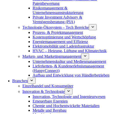
Patentbewertung
Risikomanagement &
Unternehmensumstrukturierung
Private Investment Advisory &
Vermögensberatung (PIA)
Technologie-Ökosystem – Tech Bereiche
Prozess- & Projektmanagement
Kostenoptimierung und Wertschöpfung
Energiemanagement und Effizienz
Elektromobilität und Ladeinfrastruktur
HVAC – Heizung, Lüftung und Klimatechnik
Marken- und Marketingmanagement
Unternehmenskultur und Medienmanagement
Lieferketten- & Kundenerlebnismanagement
(HappyConnect)
Aufbau und Entwicklung von Händlerbetrieben
Branchen
Einzelhandel und Konsumgüter
Innovation & Technologie
Innovation, Technologie und Ingenieurwesen
Erneuerbare Energien
Chemie und Hochentwickelte Materialien
Metalle und Bergbau