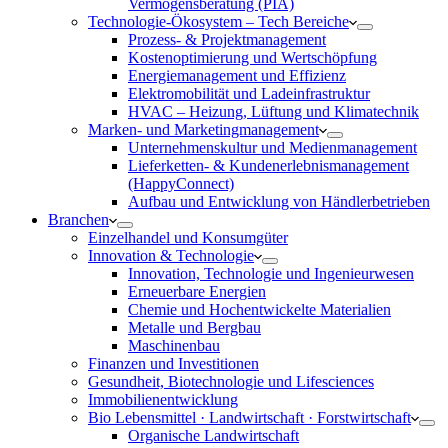
Vermögensberatung (PIA)
Technologie-Ökosystem – Tech Bereiche
Prozess- & Projektmanagement
Kostenoptimierung und Wertschöpfung
Energiemanagement und Effizienz
Elektromobilität und Ladeinfrastruktur
HVAC – Heizung, Lüftung und Klimatechnik
Marken- und Marketingmanagement
Unternehmenskultur und Medienmanagement
Lieferketten- & Kundenerlebnismanagement
(HappyConnect)
Aufbau und Entwicklung von Händlerbetrieben
Branchen
Einzelhandel und Konsumgüter
Innovation & Technologie
Innovation, Technologie und Ingenieurwesen
Erneuerbare Energien
Chemie und Hochentwickelte Materialien
Metalle und Bergbau
Maschinenbau
Finanzen und Investitionen
Gesundheit, Biotechnologie und Lifesciences
Immobilienentwicklung
Bio Lebensmittel · Landwirtschaft · Forstwirtschaft
Organische Landwirtschaft