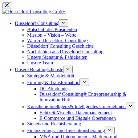
Zum
Inhalt
springen
Düsseldorf Consulting
Botschaft des Präsidenten
Mission – Vision – Werte
Warum Düsseldorf Consulting?
Düsseldorf Consulting Geschichte
Nachrichten aus Düsseldorf Consulting
Unsere Signatur & Fähigkeiten
Unsere Team
Unsere Beratungsdienste
Strategie & Markteintritt
Führung & Transformation
DC Akademie
Düsseldorf Consulting® Entrepreneurship &
Innovation Hub
Künstliche Intelligenz& Intelligentes Unternehmen
Echtzeit-Visuelles Datenmanagement
E-Commerce und Digitale Operationen
Steuer- und Rechtsberatung
Finanzierungs- und Investitionsberatung
M&A und Unternehmen – Marken- und