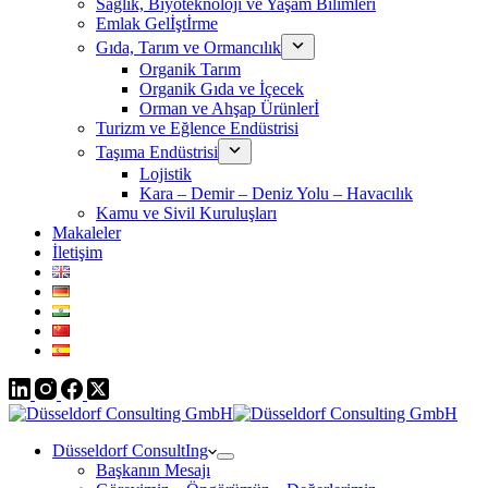
Sağlık, Biyoteknoloji ve Yaşam Bilimleri
Emlak Gelİştİrme
Gıda, Tarım ve Ormancılık
Organik Tarım
Organik Gıda ve İçecek
Orman ve Ahşap Ürünlerİ
Turizm ve Eğlence Endüstrisi
Taşıma Endüstrisi
Lojistik
Kara – Demir – Deniz Yolu – Havacılık
Kamu ve Sivil Kuruluşları
Makaleler
İletişim
Düsseldorf ConsultIng
Başkanın Mesajı