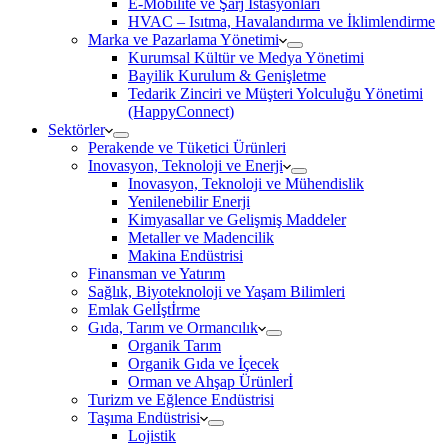
E-Mobilite ve Şarj İstasyonları
HVAC – Isıtma, Havalandırma ve İklimlendirme
Marka ve Pazarlama Yönetimi
Kurumsal Kültür ve Medya Yönetimi
Bayilik Kurulum & Genişletme
Tedarik Zinciri ve Müşteri Yolculuğu Yönetimi
(HappyConnect)
Sektörler
Perakende ve Tüketici Ürünleri
Inovasyon, Teknoloji ve Enerji
Inovasyon, Teknoloji ve Mühendislik
Yenilenebilir Enerji
Kimyasallar ve Gelişmiş Maddeler
Metaller ve Madencilik
Makina Endüstrisi
Finansman ve Yatırım
Sağlık, Biyoteknoloji ve Yaşam Bilimleri
Emlak Gelİştİrme
Gıda, Tarım ve Ormancılık
Organik Tarım
Organik Gıda ve İçecek
Orman ve Ahşap Ürünlerİ
Turizm ve Eğlence Endüstrisi
Taşıma Endüstrisi
Lojistik