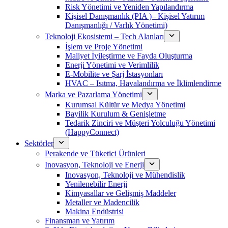
Risk Yönetimi ve Yeniden Yapılandırma
Kişisel Danışmanlık (PIA )– Kişisel Yatırım
Danışmanlığı / Varlık Yönetimi)
Teknoloji Ekosistemi – Tech Alanları
İşlem ve Proje Yönetimi
Maliyet İyileştirme ve Fayda Oluşturma
Enerji Yönetimi ve Verimlilik
E-Mobilite ve Şarj İstasyonları
HVAC – Isıtma, Havalandırma ve İklimlendirme
Marka ve Pazarlama Yönetimi
Kurumsal Kültür ve Medya Yönetimi
Bayilik Kurulum & Genişletme
Tedarik Zinciri ve Müşteri Yolculuğu Yönetimi
(HappyConnect)
Sektörler
Perakende ve Tüketici Ürünleri
Inovasyon, Teknoloji ve Enerji
Inovasyon, Teknoloji ve Mühendislik
Yenilenebilir Enerji
Kimyasallar ve Gelişmiş Maddeler
Metaller ve Madencilik
Makina Endüstrisi
Finansman ve Yatırım