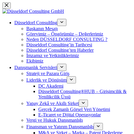
Skip
to
content
Düsseldorf ConsultIng
Başkanın Mesajı
Görevimiz – Öngörümüz – Değerlerimiz
Neden DÜSSELDORF CONSULTING ?
Düsseldorf Consulting’in Tarihçesi
Düsseldorf Consulting’ten Haberler
İmzamız ve Yetkinliklerimiz
Ekibimiz
Danışmanlık Servisleri
Strateji ve Pazara Giriş
Liderlik ve Dönüşüm
DC Akademi
Düsseldorf Consulting®HUB – Girişimcilik &
Yenilikçilik Üssü
Yapay Zekâ ve Akıllı Şirket
Gerçek Zamanlı Görsel Veri Yönetimi
E-Ticaret ve Dijital Operasyonlar
Vergi ve Hukuk Danışmanlığı
Finansman ve Yatırım Danışmanlığı
M&A ve Şirket – Marka – Patent Değerleme