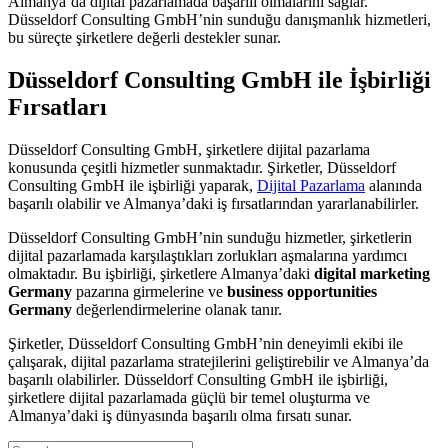
Almanya’da dijital pazarlamada başarılı olmalarını sağlar.
Düsseldorf Consulting GmbH’nin sunduğu danışmanlık hizmetleri,
bu süreçte şirketlere değerli destekler sunar.
Düsseldorf Consulting GmbH ile İşbirliği
Fırsatları
Düsseldorf Consulting GmbH, şirketlere dijital pazarlama
konusunda çeşitli hizmetler sunmaktadır. Şirketler, Düsseldorf
Consulting GmbH ile işbirliği yaparak,
Dijital Pazarlama
alanında
başarılı olabilir ve Almanya’daki iş fırsatlarından yararlanabilirler.
Düsseldorf Consulting GmbH’nin sunduğu hizmetler, şirketlerin
dijital pazarlamada karşılaştıkları zorlukları aşmalarına yardımcı
olmaktadır. Bu işbirliği, şirketlere Almanya’daki
digital marketing
Germany
pazarına girmelerine ve
business opportunities
Germany
değerlendirmelerine olanak tanır.
Şirketler, Düsseldorf Consulting GmbH’nin deneyimli ekibi ile
çalışarak, dijital pazarlama stratejilerini geliştirebilir ve Almanya’da
başarılı olabilirler. Düsseldorf Consulting GmbH ile işbirliği,
şirketlere dijital pazarlamada güçlü bir temel oluşturma ve
Almanya’daki iş dünyasında başarılı olma fırsatı sunar.