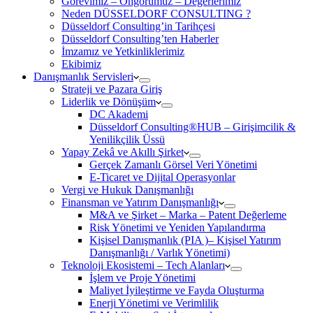
Görevimiz – Öngörümüz – Değerlerimiz
Neden DÜSSELDORF CONSULTING ?
Düsseldorf Consulting’in Tarihçesi
Düsseldorf Consulting’ten Haberler
İmzamız ve Yetkinliklerimiz
Ekibimiz
Danışmanlık Servisleri
Strateji ve Pazara Giriş
Liderlik ve Dönüşüm
DC Akademi
Düsseldorf Consulting®HUB – Girişimcilik &
Yenilikçilik Üssü
Yapay Zekâ ve Akıllı Şirket
Gerçek Zamanlı Görsel Veri Yönetimi
E-Ticaret ve Dijital Operasyonlar
Vergi ve Hukuk Danışmanlığı
Finansman ve Yatırım Danışmanlığı
M&A ve Şirket – Marka – Patent Değerleme
Risk Yönetimi ve Yeniden Yapılandırma
Kişisel Danışmanlık (PIA )– Kişisel Yatırım
Danışmanlığı / Varlık Yönetimi)
Teknoloji Ekosistemi – Tech Alanları
İşlem ve Proje Yönetimi
Maliyet İyileştirme ve Fayda Oluşturma
Enerji Yönetimi ve Verimlilik