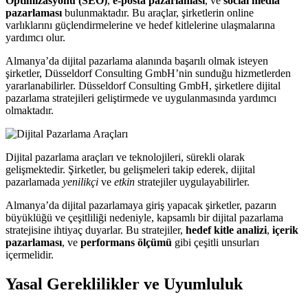
Optimizasyonu (SEO)
,
e-posta pazarlaması
, ve
social media
pazarlaması
bulunmaktadır. Bu araçlar, şirketlerin online
varlıklarını güçlendirmelerine ve hedef kitlelerine ulaşmalarına
yardımcı olur.
Almanya’da dijital pazarlama alanında başarılı olmak isteyen
şirketler, Düsseldorf Consulting GmbH’nin sunduğu hizmetlerden
yararlanabilirler. Düsseldorf Consulting GmbH, şirketlere dijital
pazarlama stratejileri geliştirmede ve uygulanmasında yardımcı
olmaktadır.
Dijital pazarlama araçları ve teknolojileri, sürekli olarak
gelişmektedir. Şirketler, bu gelişmeleri takip ederek, dijital
pazarlamada
yenilikçi
ve
etkin
stratejiler uygulayabilirler.
Almanya’da dijital pazarlamaya giriş yapacak şirketler, pazarın
büyüklüğü ve çeşitliliği nedeniyle, kapsamlı bir dijital pazarlama
stratejisine ihtiyaç duyarlar. Bu stratejiler,
hedef kitle analizi
,
içerik
pazarlaması
, ve
performans ölçümü
gibi çeşitli unsurları
içermelidir.
Yasal Gereklilikler ve Uyumluluk