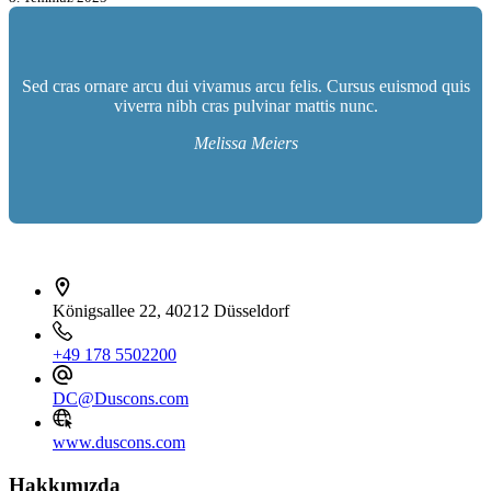
Sed cras ornare arcu dui vivamus arcu felis. Cursus euismod quis
viverra nibh cras pulvinar mattis nunc.
Melissa Meiers
İletişim bilgileri
Königsallee 22, 40212 Düsseldorf
+49 178 5502200
DC@Duscons.com
www.duscons.com
Hakkımızda