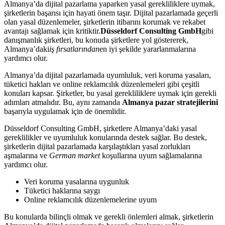
Almanya’da dijital pazarlama yaparken yasal gerekliliklere uymak,
şirketlerin başarısı için hayati önem taşır. Dijital pazarlamada geçerli
olan yasal düzenlemeler, şirketlerin itibarını korumak ve rekabet
avantajı sağlamak için kritiktir.
Düsseldorf Consulting GmbH
gibi
danışmanlık şirketleri, bu konuda şirketlere yol göstererek,
Almanya’daki
iş fırsatlarından
en iyi şekilde yararlanmalarına
yardımcı olur.
Almanya’da dijital pazarlamada uyumluluk, veri koruma yasaları,
tüketici hakları ve online reklamcılık düzenlemeleri gibi çeşitli
konuları kapsar. Şirketler, bu yasal gerekliliklere uymak için gerekli
adımları atmalıdır. Bu, aynı zamanda
Almanya pazar stratejilerini
başarıyla uygulamak için de önemlidir.
Düsseldorf Consulting GmbH, şirketlere Almanya’daki yasal
gereklilikler ve uyumluluk konularında destek sağlar. Bu destek,
şirketlerin dijital pazarlamada karşılaştıkları yasal zorlukları
aşmalarına ve
German market
koşullarına uyum sağlamalarına
yardımcı olur.
Veri koruma yasalarına uygunluk
Tüketici haklarına saygı
Online reklamcılık düzenlemelerine uyum
Bu konularda bilinçli olmak ve gerekli önlemleri almak, şirketlerin