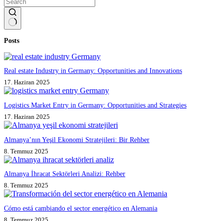
No
Posts
results
Real estate Industry in Germany: Opportunities and Innovations
17. Haziran 2025
Logistics Market Entry in Germany: Opportunities and Strategies
17. Haziran 2025
Almanya’nın Yeşil Ekonomi Stratejileri: Bir Rehber
8. Temmuz 2025
Almanya İhracat Sektörleri Analizi: Rehber
8. Temmuz 2025
Cómo está cambiando el sector energético en Alemania
8. Temmuz 2025