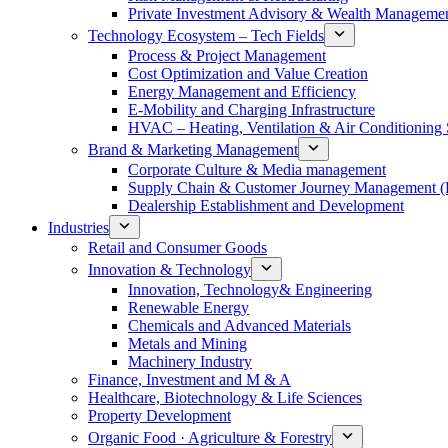
Private Investment Advisory & Wealth Manageme
Technology Ecosystem – Tech Fields
Process & Project Management
Cost Optimization and Value Creation
Energy Management and Efficiency
E-Mobility and Charging Infrastructure
HVAC – Heating, Ventilation & Air Conditioning
Brand & Marketing Management
Corporate Culture & Media management
Supply Chain & Customer Journey Management 
Dealership Establishment and Development
Industries
Retail and Consumer Goods
Innovation & Technology
Innovation, Technology& Engineering
Renewable Energy
Chemicals and Advanced Materials
Metals and Mining
Machinery Industry
Finance, Investment and M & A
Healthcare, Biotechnology & Life Sciences
Property Development
Organic Food · Agriculture & Forestry