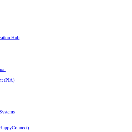
vation Hub
ion
nt (PIA)
 Systems
(HappyConnect)