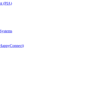
nt (PIA)
 Systems
(HappyConnect)