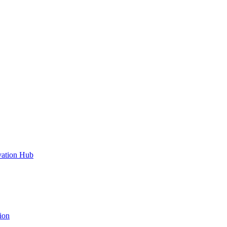
vation Hub
ion