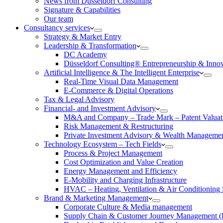
News from Düsseldorf Consulting
Signature & Capabilities
Our team
Consultancy services
Strategy & Market Entry
Leadership & Transformation
DC Academy
Düsseldorf Consulting® Entrepreneurship & Inno
Artificial Intelligence & The Intelligent Enterprise
Real-Time Visual Data Management
E-Commerce & Digital Operations
Tax & Legal Advisory
Financial- and Investment Advisory
M&A and Company – Trade Mark – Patent Valuat
Risk Management & Restructuring
Private Investment Advisory & Wealth Manageme
Technology Ecosystem – Tech Fields
Process & Project Management
Cost Optimization and Value Creation
Energy Management and Efficiency
E-Mobility and Charging Infrastructure
HVAC – Heating, Ventilation & Air Conditioning
Brand & Marketing Management
Corporate Culture & Media management
Supply Chain & Customer Journey Management 