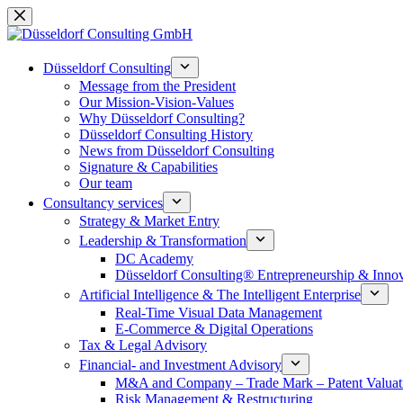
Skip
to
content
Düsseldorf Consulting
Message from the President
Our Mission-Vision-Values
Why Düsseldorf Consulting?
Düsseldorf Consulting History
News from Düsseldorf Consulting
Signature & Capabilities
Our team
Consultancy services
Strategy & Market Entry
Leadership & Transformation
DC Academy
Düsseldorf Consulting® Entrepreneurship & Inno
Artificial Intelligence & The Intelligent Enterprise
Real-Time Visual Data Management
E-Commerce & Digital Operations
Tax & Legal Advisory
Financial- and Investment Advisory
M&A and Company – Trade Mark – Patent Valuat
Risk Management & Restructuring