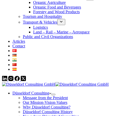
Organic Agriculture
Organic Food and Beverages
Forestry and Wood Products
Tourism and Hospitality
Transport & Vehicles
Logistics
Land – Rail – Marine – Aerospace
Public and Civil Organizations
Articles
Contact
Düsseldorf Consulting
Message from the President
Our Mission-Vision-Values
Why Düsseldorf Consulting?
Düsseldorf Consulting History