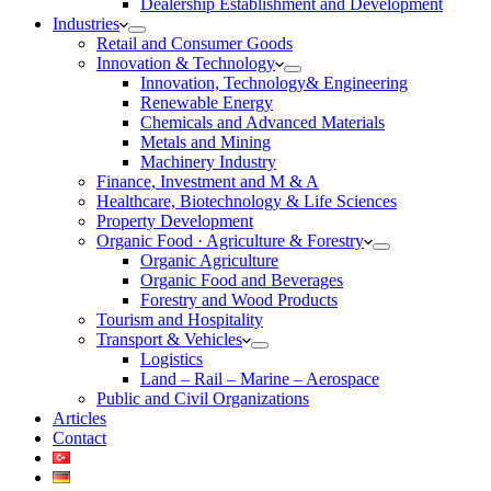
Dealership Establishment and Development
Industries
Retail and Consumer Goods
Innovation & Technology
Innovation, Technology& Engineering
Renewable Energy
Chemicals and Advanced Materials
Metals and Mining
Machinery Industry
Finance, Investment and M & A
Healthcare, Biotechnology & Life Sciences
Property Development
Organic Food · Agriculture & Forestry
Organic Agriculture
Organic Food and Beverages
Forestry and Wood Products
Tourism and Hospitality
Transport & Vehicles
Logistics
Land – Rail – Marine – Aerospace
Public and Civil Organizations
Articles
Contact