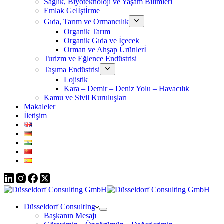
Sağlık, Biyoteknoloji ve Yaşam Bilimleri
Emlak Gelİştİrme
Gıda, Tarım ve Ormancılık
Organik Tarım
Organik Gıda ve İçecek
Orman ve Ahşap Ürünlerİ
Turizm ve Eğlence Endüstrisi
Taşıma Endüstrisi
Lojistik
Kara – Demir – Deniz Yolu – Havacılık
Kamu ve Sivil Kuruluşları
Makaleler
İletişim
Düsseldorf ConsultIng
Başkanın Mesajı