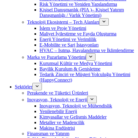
Risk Yönetimi ve Yeniden Yapılandırma
Kişisel Danışmanlık (PIA )– Kişisel Yatırım
Danışmanlığı / Varlık Yönetimi)
Teknoloji Ekosistemi – Tech Alanları
İşlem ve Proje Yönetimi
Maliyet İyileştirme ve Fayda Oluşturma
Enerji Yönetimi ve Verimlilik
E-Mobilite ve Şarj İstasyonları
HVAC – Isıtma, Havalandırma ve İklimlendirme
Marka ve Pazarlama Yönetimi
Kurumsal Kültür ve Medya Yönetimi
Bayilik Kurulum & Genişletme
Tedarik Zinciri ve Müşteri Yolculuğu Yönetimi
(HappyConnect)
Sektörler
Perakende ve Tüketici Ürünleri
Inovasyon, Teknoloji ve Enerji
Inovasyon, Teknoloji ve Mühendislik
Yenilenebilir Enerji
Kimyasallar ve Gelişmiş Maddeler
Metaller ve Madencilik
Makina Endüstrisi
Finansman ve Yatırım