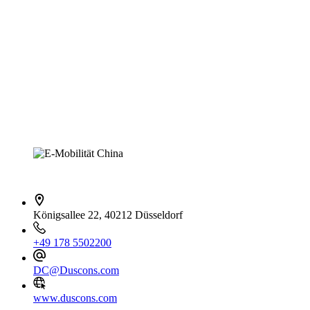
İletişim bilgileri
Königsallee 22, 40212 Düsseldorf
+49 178 5502200
DC@Duscons.com
www.duscons.com