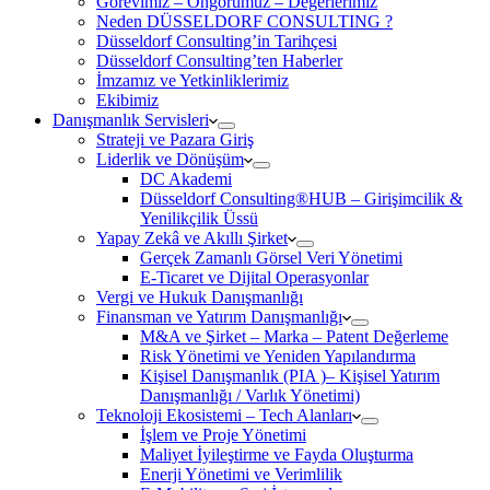
Görevimiz – Öngörümüz – Değerlerimiz
Neden DÜSSELDORF CONSULTING ?
Düsseldorf Consulting’in Tarihçesi
Düsseldorf Consulting’ten Haberler
İmzamız ve Yetkinliklerimiz
Ekibimiz
Danışmanlık Servisleri
Strateji ve Pazara Giriş
Liderlik ve Dönüşüm
DC Akademi
Düsseldorf Consulting®HUB – Girişimcilik &
Yenilikçilik Üssü
Yapay Zekâ ve Akıllı Şirket
Gerçek Zamanlı Görsel Veri Yönetimi
E-Ticaret ve Dijital Operasyonlar
Vergi ve Hukuk Danışmanlığı
Finansman ve Yatırım Danışmanlığı
M&A ve Şirket – Marka – Patent Değerleme
Risk Yönetimi ve Yeniden Yapılandırma
Kişisel Danışmanlık (PIA )– Kişisel Yatırım
Danışmanlığı / Varlık Yönetimi)
Teknoloji Ekosistemi – Tech Alanları
İşlem ve Proje Yönetimi
Maliyet İyileştirme ve Fayda Oluşturma
Enerji Yönetimi ve Verimlilik