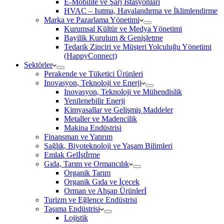
E-Mobilite ve Şarj İstasyonları
HVAC – Isıtma, Havalandırma ve İklimlendirme
Marka ve Pazarlama Yönetimi
Kurumsal Kültür ve Medya Yönetimi
Bayilik Kurulum & Genişletme
Tedarik Zinciri ve Müşteri Yolculuğu Yönetimi
(HappyConnect)
Sektörler
Perakende ve Tüketici Ürünleri
Inovasyon, Teknoloji ve Enerji
Inovasyon, Teknoloji ve Mühendislik
Yenilenebilir Enerji
Kimyasallar ve Gelişmiş Maddeler
Metaller ve Madencilik
Makina Endüstrisi
Finansman ve Yatırım
Sağlık, Biyoteknoloji ve Yaşam Bilimleri
Emlak Gelİştİrme
Gıda, Tarım ve Ormancılık
Organik Tarım
Organik Gıda ve İçecek
Orman ve Ahşap Ürünlerİ
Turizm ve Eğlence Endüstrisi
Taşıma Endüstrisi
Lojistik