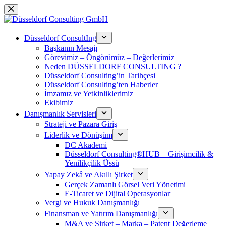
Skip
to
content
Düsseldorf ConsultIng
Başkanın Mesajı
Görevimiz – Öngörümüz – Değerlerimiz
Neden DÜSSELDORF CONSULTING ?
Düsseldorf Consulting’in Tarihçesi
Düsseldorf Consulting’ten Haberler
İmzamız ve Yetkinliklerimiz
Ekibimiz
Danışmanlık Servisleri
Strateji ve Pazara Giriş
Liderlik ve Dönüşüm
DC Akademi
Düsseldorf Consulting®HUB – Girişimcilik &
Yenilikçilik Üssü
Yapay Zekâ ve Akıllı Şirket
Gerçek Zamanlı Görsel Veri Yönetimi
E-Ticaret ve Dijital Operasyonlar
Vergi ve Hukuk Danışmanlığı
Finansman ve Yatırım Danışmanlığı
M&A ve Şirket – Marka – Patent Değerleme