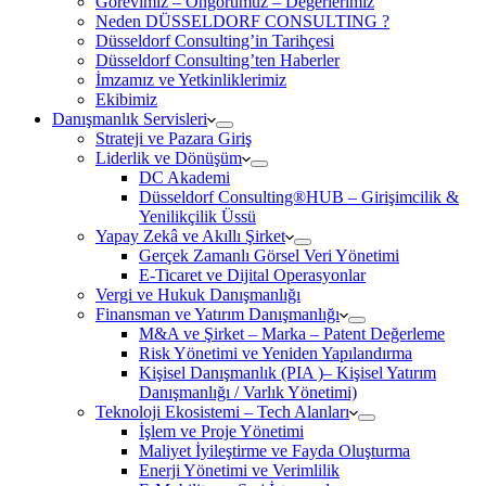
Görevimiz – Öngörümüz – Değerlerimiz
Neden DÜSSELDORF CONSULTING ?
Düsseldorf Consulting’in Tarihçesi
Düsseldorf Consulting’ten Haberler
İmzamız ve Yetkinliklerimiz
Ekibimiz
Danışmanlık Servisleri
Strateji ve Pazara Giriş
Liderlik ve Dönüşüm
DC Akademi
Düsseldorf Consulting®HUB – Girişimcilik &
Yenilikçilik Üssü
Yapay Zekâ ve Akıllı Şirket
Gerçek Zamanlı Görsel Veri Yönetimi
E-Ticaret ve Dijital Operasyonlar
Vergi ve Hukuk Danışmanlığı
Finansman ve Yatırım Danışmanlığı
M&A ve Şirket – Marka – Patent Değerleme
Risk Yönetimi ve Yeniden Yapılandırma
Kişisel Danışmanlık (PIA )– Kişisel Yatırım
Danışmanlığı / Varlık Yönetimi)
Teknoloji Ekosistemi – Tech Alanları
İşlem ve Proje Yönetimi
Maliyet İyileştirme ve Fayda Oluşturma
Enerji Yönetimi ve Verimlilik