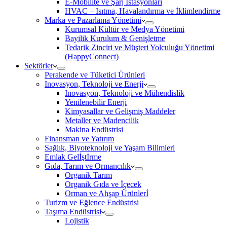
E-Mobilite ve Şarj İstasyonları
HVAC – Isıtma, Havalandırma ve İklimlendirme
Marka ve Pazarlama Yönetimi
Kurumsal Kültür ve Medya Yönetimi
Bayilik Kurulum & Genişletme
Tedarik Zinciri ve Müşteri Yolculuğu Yönetimi
(HappyConnect)
Sektörler
Perakende ve Tüketici Ürünleri
Inovasyon, Teknoloji ve Enerji
Inovasyon, Teknoloji ve Mühendislik
Yenilenebilir Enerji
Kimyasallar ve Gelişmiş Maddeler
Metaller ve Madencilik
Makina Endüstrisi
Finansman ve Yatırım
Sağlık, Biyoteknoloji ve Yaşam Bilimleri
Emlak Gelİştİrme
Gıda, Tarım ve Ormancılık
Organik Tarım
Organik Gıda ve İçecek
Orman ve Ahşap Ürünlerİ
Turizm ve Eğlence Endüstrisi
Taşıma Endüstrisi
Lojistik