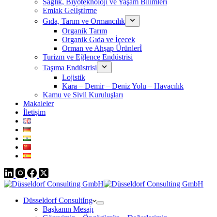
Sağlık, Biyoteknoloji ve Yaşam Bilimleri
Emlak Gelİştİrme
Gıda, Tarım ve Ormancılık
Organik Tarım
Organik Gıda ve İçecek
Orman ve Ahşap Ürünlerİ
Turizm ve Eğlence Endüstrisi
Taşıma Endüstrisi
Lojistik
Kara – Demir – Deniz Yolu – Havacılık
Kamu ve Sivil Kuruluşları
Makaleler
İletişim
Düsseldorf ConsultIng
Başkanın Mesajı