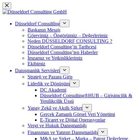
Skip
to
content
Düsseldorf ConsultIng
Başkanın Mesajı
Görevimiz – Öngörümüz – Değerlerimiz
Neden DÜSSELDORF CONSULTING ?
Düsseldorf Consulting’in Tarihçesi
Düsseldorf Consulting’ten Haberler
İmzamız ve Yetkinliklerimiz
Ekibimiz
Danışmanlık Servisleri
Strateji ve Pazara Giriş
Liderlik ve Dönüşüm
DC Akademi
Düsseldorf Consulting®HUB – Girişimcilik &
Yenilikçilik Üssü
Yapay Zekâ ve Akıllı Şirket
Gerçek Zamanlı Görsel Veri Yönetimi
E-Ticaret ve Dijital Operasyonlar
Vergi ve Hukuk Danışmanlığı
Finansman ve Yatırım Danışmanlığı
M&A ve Şirket – Marka – Patent Değerleme