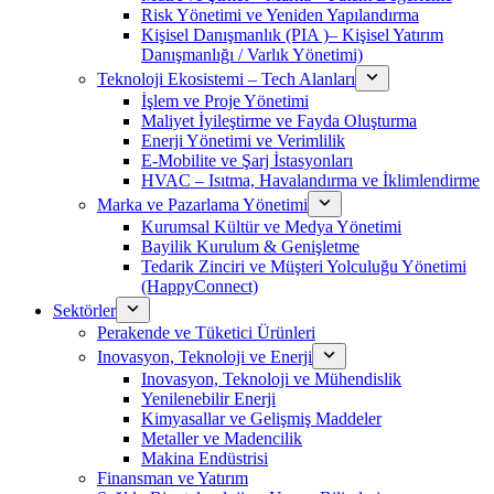
Risk Yönetimi ve Yeniden Yapılandırma
Kişisel Danışmanlık (PIA )– Kişisel Yatırım
Danışmanlığı / Varlık Yönetimi)
Teknoloji Ekosistemi – Tech Alanları
İşlem ve Proje Yönetimi
Maliyet İyileştirme ve Fayda Oluşturma
Enerji Yönetimi ve Verimlilik
E-Mobilite ve Şarj İstasyonları
HVAC – Isıtma, Havalandırma ve İklimlendirme
Marka ve Pazarlama Yönetimi
Kurumsal Kültür ve Medya Yönetimi
Bayilik Kurulum & Genişletme
Tedarik Zinciri ve Müşteri Yolculuğu Yönetimi
(HappyConnect)
Sektörler
Perakende ve Tüketici Ürünleri
Inovasyon, Teknoloji ve Enerji
Inovasyon, Teknoloji ve Mühendislik
Yenilenebilir Enerji
Kimyasallar ve Gelişmiş Maddeler
Metaller ve Madencilik
Makina Endüstrisi
Finansman ve Yatırım