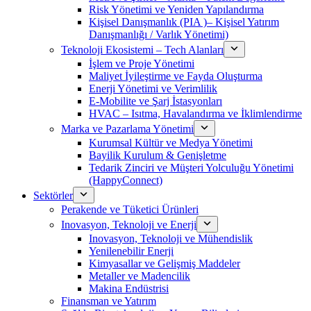
Risk Yönetimi ve Yeniden Yapılandırma
Kişisel Danışmanlık (PIA )– Kişisel Yatırım
Danışmanlığı / Varlık Yönetimi)
Teknoloji Ekosistemi – Tech Alanları
İşlem ve Proje Yönetimi
Maliyet İyileştirme ve Fayda Oluşturma
Enerji Yönetimi ve Verimlilik
E-Mobilite ve Şarj İstasyonları
HVAC – Isıtma, Havalandırma ve İklimlendirme
Marka ve Pazarlama Yönetimi
Kurumsal Kültür ve Medya Yönetimi
Bayilik Kurulum & Genişletme
Tedarik Zinciri ve Müşteri Yolculuğu Yönetimi
(HappyConnect)
Sektörler
Perakende ve Tüketici Ürünleri
Inovasyon, Teknoloji ve Enerji
Inovasyon, Teknoloji ve Mühendislik
Yenilenebilir Enerji
Kimyasallar ve Gelişmiş Maddeler
Metaller ve Madencilik
Makina Endüstrisi
Finansman ve Yatırım