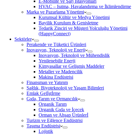
E-Mobilite ve Şarj İstasyonları
HVAC – Isıtma, Havalandırma ve İklimlendirme
Marka ve Pazarlama Yönetimi
Kurumsal Kültür ve Medya Yönetimi
Bayilik Kurulum & Genişletme
Tedarik Zinciri ve Müşteri Yolculuğu Yönetimi
(HappyConnect)
Sektörler
Perakende ve Tüketici Ürünleri
Inovasyon, Teknoloji ve Enerji
Inovasyon, Teknoloji ve Mühendislik
Yenilenebilir Enerji
Kimyasallar ve Gelişmiş Maddeler
Metaller ve Madencilik
Makina Endüstrisi
Finansman ve Yatırım
Sağlık, Biyoteknoloji ve Yaşam Bilimleri
Emlak Gelİştİrme
Gıda, Tarım ve Ormancılık
Organik Tarım
Organik Gıda ve İçecek
Orman ve Ahşap Ürünlerİ
Turizm ve Eğlence Endüstrisi
Taşıma Endüstrisi
Lojistik