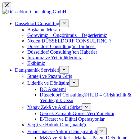
Skip
to
content
Düsseldorf ConsultIng
Başkanın Mesajı
Görevimiz – Öngörümüz – Değerlerimiz
Neden DÜSSELDORF CONSULTING ?
Düsseldorf Consulting’in Tarihçesi
Düsseldorf Consulting’ten Haberler
İmzamız ve Yetkinliklerimiz
Ekibimiz
Danışmanlık Servisleri
Strateji ve Pazara Giriş
Liderlik ve Dönüşüm
DC Akademi
Düsseldorf Consulting®HUB – Girişimcilik &
Yenilikçilik Üssü
Yapay Zekâ ve Akıllı Şirket
Gerçek Zamanlı Görsel Veri Yönetimi
E-Ticaret ve Dijital Operasyonlar
Vergi ve Hukuk Danışmanlığı
Finansman ve Yatırım Danışmanlığı
M&A ve Şirket – Marka – Patent Değerleme