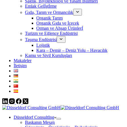
Sağlık, Biyoteknoloji ve Yaşam Bilimleri
Emlak Gelİştİrme
Gıda, Tarım ve Ormancılık
Organik Tarım
Organik Gıda ve İçecek
Orman ve Ahşap Ürünlerİ
Turizm ve Eğlence Endüstrisi
Taşıma Endüstrisi
Lojistik
Kara – Demir – Deniz Yolu – Havacılık
Kamu ve Sivil Kuruluşları
Makaleler
İletişim
Düsseldorf ConsultIng
Başkanın Mesajı