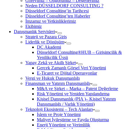
Görevimiz – Öngörümüz – Değerlerimiz
Neden DÜSSELDORF CONSULTING ?
Düsseldorf Consulting’in Tarihçesi
Düsseldorf Consulting’ten Haberler
İmzamız ve Yetkinliklerimiz
Ekibimiz
Danışmanlık Servisleri
Strateji ve Pazara Giriş
Liderlik ve Dönüşüm
DC Akademi
Düsseldorf Consulting®HUB – Girişimcilik &
Yenilikçilik Üssü
Yapay Zekâ ve Akıllı Şirket
Gerçek Zamanlı Görsel Veri Yönetimi
E-Ticaret ve Dijital Operasyonlar
Vergi ve Hukuk Danışmanlığı
Finansman ve Yatırım Danışmanlığı
M&A ve Şirket – Marka – Patent Değerleme
Risk Yönetimi ve Yeniden Yapılandırma
Kişisel Danışmanlık (PIA )– Kişisel Yatırım
Danışmanlığı / Varlık Yönetimi)
Teknoloji Ekosistemi – Tech Alanları
İşlem ve Proje Yönetimi
Maliyet İyileştirme ve Fayda Oluşturma
Enerji Yönetimi ve Verimlilik