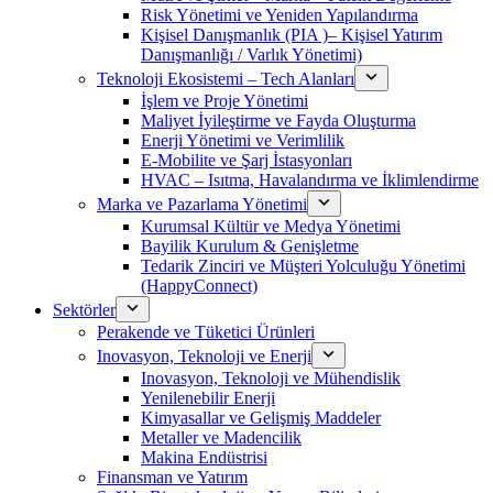
Risk Yönetimi ve Yeniden Yapılandırma
Kişisel Danışmanlık (PIA )– Kişisel Yatırım
Danışmanlığı / Varlık Yönetimi)
Teknoloji Ekosistemi – Tech Alanları
İşlem ve Proje Yönetimi
Maliyet İyileştirme ve Fayda Oluşturma
Enerji Yönetimi ve Verimlilik
E-Mobilite ve Şarj İstasyonları
HVAC – Isıtma, Havalandırma ve İklimlendirme
Marka ve Pazarlama Yönetimi
Kurumsal Kültür ve Medya Yönetimi
Bayilik Kurulum & Genişletme
Tedarik Zinciri ve Müşteri Yolculuğu Yönetimi
(HappyConnect)
Sektörler
Perakende ve Tüketici Ürünleri
Inovasyon, Teknoloji ve Enerji
Inovasyon, Teknoloji ve Mühendislik
Yenilenebilir Enerji
Kimyasallar ve Gelişmiş Maddeler
Metaller ve Madencilik
Makina Endüstrisi
Finansman ve Yatırım