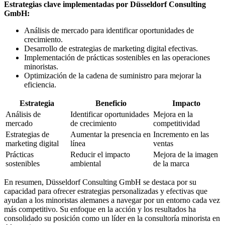
Estrategias clave implementadas por Düsseldorf Consulting
GmbH:
Análisis de mercado para identificar oportunidades de
crecimiento.
Desarrollo de estrategias de marketing digital efectivas.
Implementación de prácticas sostenibles en las operaciones
minoristas.
Optimización de la cadena de suministro para mejorar la
eficiencia.
Estrategia
Beneficio
Impacto
Análisis de
Identificar oportunidades
Mejora en la
mercado
de crecimiento
competitividad
Estrategias de
Aumentar la presencia en
Incremento en las
marketing digital
línea
ventas
Prácticas
Reducir el impacto
Mejora de la imagen
sostenibles
ambiental
de la marca
En resumen, Düsseldorf Consulting GmbH se destaca por su
capacidad para ofrecer estrategias personalizadas y efectivas que
ayudan a los minoristas alemanes a navegar por un entorno cada vez
más competitivo. Su enfoque en la acción y los resultados ha
consolidado su posición como un líder en la consultoría minorista en