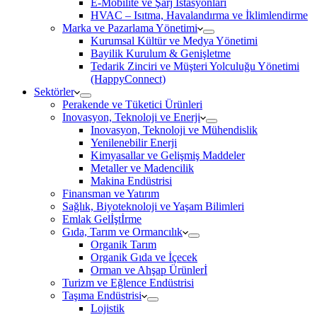
E-Mobilite ve Şarj İstasyonları
HVAC – Isıtma, Havalandırma ve İklimlendirme
Marka ve Pazarlama Yönetimi
Kurumsal Kültür ve Medya Yönetimi
Bayilik Kurulum & Genişletme
Tedarik Zinciri ve Müşteri Yolculuğu Yönetimi
(HappyConnect)
Sektörler
Perakende ve Tüketici Ürünleri
Inovasyon, Teknoloji ve Enerji
Inovasyon, Teknoloji ve Mühendislik
Yenilenebilir Enerji
Kimyasallar ve Gelişmiş Maddeler
Metaller ve Madencilik
Makina Endüstrisi
Finansman ve Yatırım
Sağlık, Biyoteknoloji ve Yaşam Bilimleri
Emlak Gelİştİrme
Gıda, Tarım ve Ormancılık
Organik Tarım
Organik Gıda ve İçecek
Orman ve Ahşap Ürünlerİ
Turizm ve Eğlence Endüstrisi
Taşıma Endüstrisi
Lojistik