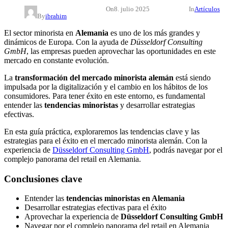
On
8. julio 2025
In
Artículos
By
ibrahim
El sector minorista en
Alemania
es uno de los más grandes y
dinámicos de Europa. Con la ayuda de
Düsseldorf Consulting
GmbH
, las empresas pueden aprovechar las oportunidades en este
mercado en constante evolución.
La
transformación del mercado minorista alemán
está siendo
impulsada por la digitalización y el cambio en los hábitos de los
consumidores. Para tener éxito en este entorno, es fundamental
entender las
tendencias minoristas
y desarrollar estrategias
efectivas.
En esta guía práctica, exploraremos las tendencias clave y las
estrategias para el éxito en el mercado minorista alemán. Con la
experiencia de
Düsseldorf Consulting GmbH
, podrás navegar por el
complejo panorama del retail en Alemania.
Conclusiones clave
Entender las
tendencias minoristas en Alemania
Desarrollar estrategias efectivas para el éxito
Aprovechar la experiencia de
Düsseldorf Consulting GmbH
Navegar por el complejo panorama del retail en Alemania