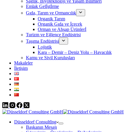
Sağlık, Biyoteknoloji ve Yaşam Bilimleri
Emlak Gelİştİrme
Gıda, Tarım ve Ormancılık
Organik Tarım
Organik Gıda ve İçecek
Orman ve Ahşap Ürünlerİ
Turizm ve Eğlence Endüstrisi
Taşıma Endüstrisi
Lojistik
Kara – Demir – Deniz Yolu – Havacılık
Kamu ve Sivil Kuruluşları
Makaleler
İletişim
Düsseldorf ConsultIng
Başkanın Mesajı