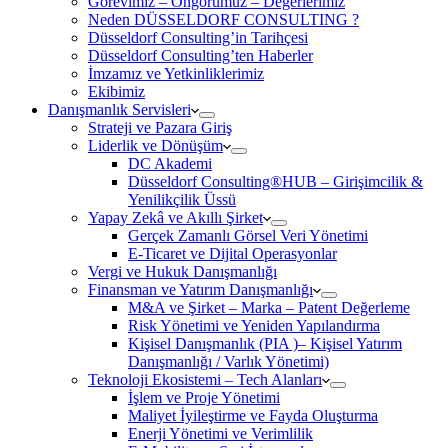
Görevimiz – Öngörümüz – Değerlerimiz
Neden DÜSSELDORF CONSULTING ?
Düsseldorf Consulting’in Tarihçesi
Düsseldorf Consulting’ten Haberler
İmzamız ve Yetkinliklerimiz
Ekibimiz
Danışmanlık Servisleri
Strateji ve Pazara Giriş
Liderlik ve Dönüşüm
DC Akademi
Düsseldorf Consulting®HUB – Girişimcilik &
Yenilikçilik Üssü
Yapay Zekâ ve Akıllı Şirket
Gerçek Zamanlı Görsel Veri Yönetimi
E-Ticaret ve Dijital Operasyonlar
Vergi ve Hukuk Danışmanlığı
Finansman ve Yatırım Danışmanlığı
M&A ve Şirket – Marka – Patent Değerleme
Risk Yönetimi ve Yeniden Yapılandırma
Kişisel Danışmanlık (PIA )– Kişisel Yatırım
Danışmanlığı / Varlık Yönetimi)
Teknoloji Ekosistemi – Tech Alanları
İşlem ve Proje Yönetimi
Maliyet İyileştirme ve Fayda Oluşturma
Enerji Yönetimi ve Verimlilik