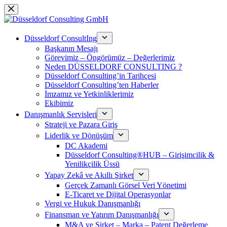
Saltar
al
contenido
Düsseldorf ConsultIng
Başkanın Mesajı
Görevimiz – Öngörümüz – Değerlerimiz
Neden DÜSSELDORF CONSULTING ?
Düsseldorf Consulting’in Tarihçesi
Düsseldorf Consulting’ten Haberler
İmzamız ve Yetkinliklerimiz
Ekibimiz
Danışmanlık Servisleri
Strateji ve Pazara Giriş
Liderlik ve Dönüşüm
DC Akademi
Düsseldorf Consulting®HUB – Girişimcilik &
Yenilikçilik Üssü
Yapay Zekâ ve Akıllı Şirket
Gerçek Zamanlı Görsel Veri Yönetimi
E-Ticaret ve Dijital Operasyonlar
Vergi ve Hukuk Danışmanlığı
Finansman ve Yatırım Danışmanlığı
M&A ve Şirket – Marka – Patent Değerleme