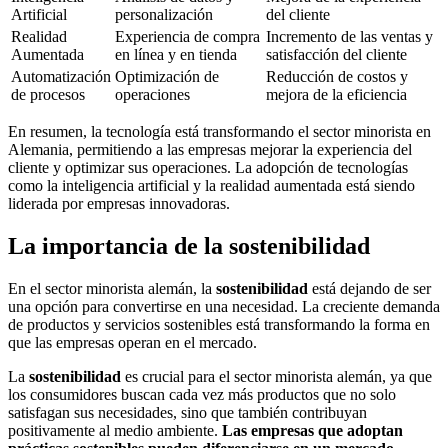
Artificial
personalización
del cliente
Realidad
Experiencia de compra
Incremento de las ventas y
Aumentada
en línea y en tienda
satisfacción del cliente
Automatización
Optimización de
Reducción de costos y
de procesos
operaciones
mejora de la eficiencia
En resumen, la tecnología está transformando el sector minorista en
Alemania, permitiendo a las empresas mejorar la experiencia del
cliente y optimizar sus operaciones. La adopción de tecnologías
como la inteligencia artificial y la realidad aumentada está siendo
liderada por empresas innovadoras.
La importancia de la sostenibilidad
En el sector minorista alemán, la
sostenibilidad
está dejando de ser
una opción para convertirse en una necesidad. La creciente demanda
de productos y servicios sostenibles está transformando la forma en
que las empresas operan en el mercado.
La
sostenibilidad
es crucial para el sector minorista alemán, ya que
los consumidores buscan cada vez más productos que no solo
satisfagan sus necesidades, sino que también contribuyan
positivamente al medio ambiente.
Las empresas que adoptan