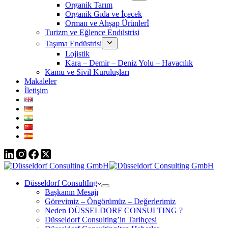
Organik Tarım
Organik Gıda ve İçecek
Orman ve Ahşap Ürünlerİ
Turizm ve Eğlence Endüstrisi
Taşıma Endüstrisi
Lojistik
Kara – Demir – Deniz Yolu – Havacılık
Kamu ve Sivil Kuruluşları
Makaleler
İletişim
Düsseldorf ConsultIng
Başkanın Mesajı
Görevimiz – Öngörümüz – Değerlerimiz
Neden DÜSSELDORF CONSULTING ?
Düsseldorf Consulting’in Tarihçesi