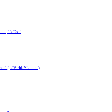
likçilik Üssü
anlığı / Varlık Yönetimi)