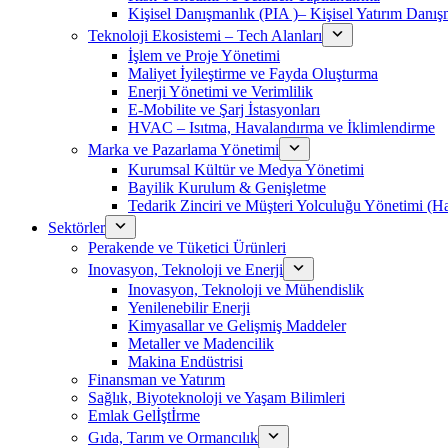
Kişisel Danışmanlık (PIA )– Kişisel Yatırım Danışm
Teknoloji Ekosistemi – Tech Alanları
İşlem ve Proje Yönetimi
Maliyet İyileştirme ve Fayda Oluşturma
Enerji Yönetimi ve Verimlilik
E-Mobilite ve Şarj İstasyonları
HVAC – Isıtma, Havalandırma ve İklimlendirme
Marka ve Pazarlama Yönetimi
Kurumsal Kültür ve Medya Yönetimi
Bayilik Kurulum & Genişletme
Tedarik Zinciri ve Müşteri Yolculuğu Yönetimi (
Sektörler
Perakende ve Tüketici Ürünleri
Inovasyon, Teknoloji ve Enerji
Inovasyon, Teknoloji ve Mühendislik
Yenilenebilir Enerji
Kimyasallar ve Gelişmiş Maddeler
Metaller ve Madencilik
Makina Endüstrisi
Finansman ve Yatırım
Sağlık, Biyoteknoloji ve Yaşam Bilimleri
Emlak Gelİştİrme
Gıda, Tarım ve Ormancılık