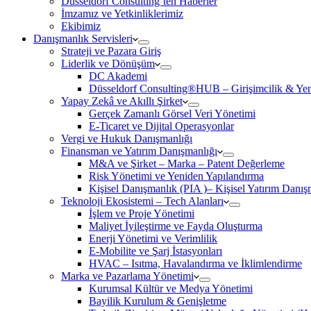
Düsseldorf Consulting’ten Haberler
İmzamız ve Yetkinliklerimiz
Ekibimiz
Danışmanlık Servisleri
Strateji ve Pazara Giriş
Liderlik ve Dönüşüm
DC Akademi
Düsseldorf Consulting®HUB – Girişimcilik & Yeni
Yapay Zekâ ve Akıllı Şirket
Gerçek Zamanlı Görsel Veri Yönetimi
E-Ticaret ve Dijital Operasyonlar
Vergi ve Hukuk Danışmanlığı
Finansman ve Yatırım Danışmanlığı
M&A ve Şirket – Marka – Patent Değerleme
Risk Yönetimi ve Yeniden Yapılandırma
Kişisel Danışmanlık (PIA )– Kişisel Yatırım Danışm
Teknoloji Ekosistemi – Tech Alanları
İşlem ve Proje Yönetimi
Maliyet İyileştirme ve Fayda Oluşturma
Enerji Yönetimi ve Verimlilik
E-Mobilite ve Şarj İstasyonları
HVAC – Isıtma, Havalandırma ve İklimlendirme
Marka ve Pazarlama Yönetimi
Kurumsal Kültür ve Medya Yönetimi
Bayilik Kurulum & Genişletme