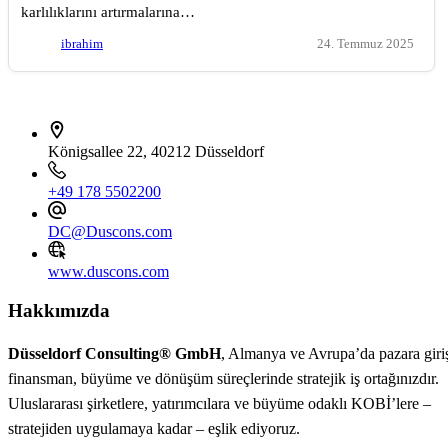
karlılıklarını artırmalarına…
ibrahim
24. Temmuz 2025
İletişim bilgileri
Königsallee 22, 40212 Düsseldorf
+49 178 5502200
DC@Duscons.com
www.duscons.com
Hakkımızda
Düsseldorf Consulting® GmbH
, Almanya ve Avrupa’da pazara giri
finansman, büyüme ve dönüşüm süreçlerinde stratejik iş ortağınızdır.
Uluslararası şirketlere, yatırımcılara ve büyüme odaklı KOBİ’lere –
stratejiden uygulamaya kadar – eşlik ediyoruz.