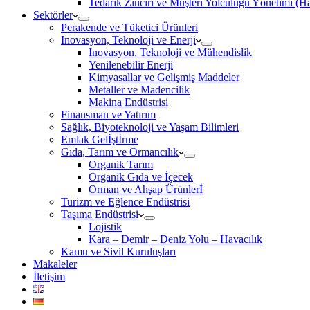
Tedarik Zinciri ve Müşteri Yolculuğu Yönetimi (
Sektörler
Perakende ve Tüketici Ürünleri
Inovasyon, Teknoloji ve Enerji
Inovasyon, Teknoloji ve Mühendislik
Yenilenebilir Enerji
Kimyasallar ve Gelişmiş Maddeler
Metaller ve Madencilik
Makina Endüstrisi
Finansman ve Yatırım
Sağlık, Biyoteknoloji ve Yaşam Bilimleri
Emlak Gelİştİrme
Gıda, Tarım ve Ormancılık
Organik Tarım
Organik Gıda ve İçecek
Orman ve Ahşap Ürünlerİ
Turizm ve Eğlence Endüstrisi
Taşıma Endüstrisi
Lojistik
Kara – Demir – Deniz Yolu – Havacılık
Kamu ve Sivil Kuruluşları
Makaleler
İletişim