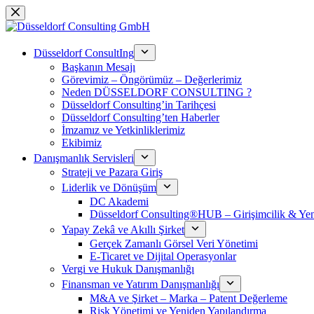
Skip
to
content
Düsseldorf ConsultIng
Başkanın Mesajı
Görevimiz – Öngörümüz – Değerlerimiz
Neden DÜSSELDORF CONSULTING ?
Düsseldorf Consulting’in Tarihçesi
Düsseldorf Consulting’ten Haberler
İmzamız ve Yetkinliklerimiz
Ekibimiz
Danışmanlık Servisleri
Strateji ve Pazara Giriş
Liderlik ve Dönüşüm
DC Akademi
Düsseldorf Consulting®HUB – Girişimcilik & Yeni
Yapay Zekâ ve Akıllı Şirket
Gerçek Zamanlı Görsel Veri Yönetimi
E-Ticaret ve Dijital Operasyonlar
Vergi ve Hukuk Danışmanlığı
Finansman ve Yatırım Danışmanlığı
M&A ve Şirket – Marka – Patent Değerleme
Risk Yönetimi ve Yeniden Yapılandırma