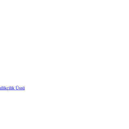
likçilik Üssü