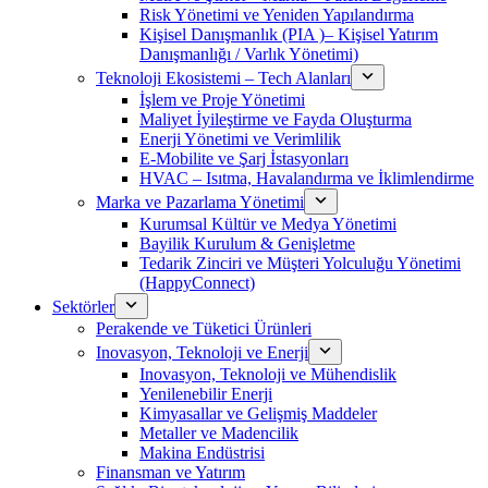
Risk Yönetimi ve Yeniden Yapılandırma
Kişisel Danışmanlık (PIA )– Kişisel Yatırım
Danışmanlığı / Varlık Yönetimi)
Teknoloji Ekosistemi – Tech Alanları
İşlem ve Proje Yönetimi
Maliyet İyileştirme ve Fayda Oluşturma
Enerji Yönetimi ve Verimlilik
E-Mobilite ve Şarj İstasyonları
HVAC – Isıtma, Havalandırma ve İklimlendirme
Marka ve Pazarlama Yönetimi
Kurumsal Kültür ve Medya Yönetimi
Bayilik Kurulum & Genişletme
Tedarik Zinciri ve Müşteri Yolculuğu Yönetimi
(HappyConnect)
Sektörler
Perakende ve Tüketici Ürünleri
Inovasyon, Teknoloji ve Enerji
Inovasyon, Teknoloji ve Mühendislik
Yenilenebilir Enerji
Kimyasallar ve Gelişmiş Maddeler
Metaller ve Madencilik
Makina Endüstrisi
Finansman ve Yatırım