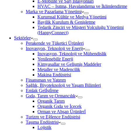
E-Mobilite ve Şarj İstasyonları
HVAC – Isıtma, Havalandırma ve İklimlendirme
Marka ve Pazarlama Yönetimi
Kurumsal Kültür ve Medya Yönetimi
Bayilik Kurulum & Genişletme
Tedarik Zinciri ve Müşteri Yolculuğu Yönetimi
(HappyConnect)
Sektörler
Perakende ve Tüketici Ürünleri
Inovasyon, Teknoloji ve Enerji
Inovasyon, Teknoloji ve Mühendislik
Yenilenebilir Enerji
Kimyasallar ve Gelişmiş Maddeler
Metaller ve Madencilik
Makina Endüstrisi
Finansman ve Yatırım
Sağlık, Biyoteknoloji ve Yaşam Bilimleri
Emlak Gelİştİrme
Gıda, Tarım ve Ormancılık
Organik Tarım
Organik Gıda ve İçecek
Orman ve Ahşap Ürünlerİ
Turizm ve Eğlence Endüstrisi
Taşıma Endüstrisi
Lojistik