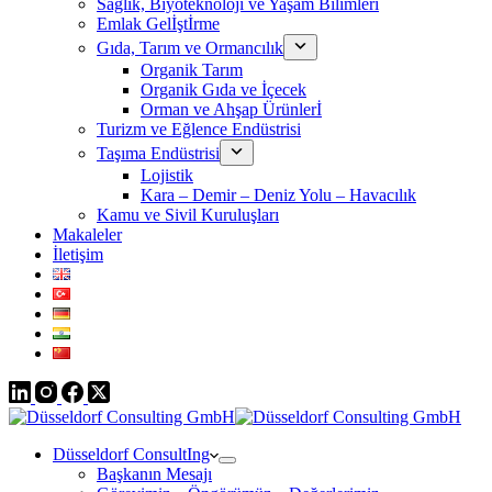
Sağlık, Biyoteknoloji ve Yaşam Bilimleri
Emlak Gelİştİrme
Gıda, Tarım ve Ormancılık
Organik Tarım
Organik Gıda ve İçecek
Orman ve Ahşap Ürünlerİ
Turizm ve Eğlence Endüstrisi
Taşıma Endüstrisi
Lojistik
Kara – Demir – Deniz Yolu – Havacılık
Kamu ve Sivil Kuruluşları
Makaleler
İletişim
Düsseldorf ConsultIng
Başkanın Mesajı