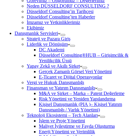
Görevimiz – Öngörümüz – Değerlerimiz
Neden DÜSSELDORF CONSULTING ?
Düsseldorf Consulting’in Tarihçesi
Düsseldorf Consulting’ten Haberler
İmzamız ve Yetkinliklerimiz
Ekibimiz
Danışmanlık Servisleri
Strateji ve Pazara Giriş
Liderlik ve Dönüşüm
DC Akademi
Düsseldorf Consulting®HUB – Girişimcilik &
Yenilikçilik Üssü
Yapay Zekâ ve Akıllı Şirket
Gerçek Zamanlı Görsel Veri Yönetimi
E-Ticaret ve Dijital Operasyonlar
Vergi ve Hukuk Danışmanlığı
Finansman ve Yatırım Danışmanlığı
M&A ve Şirket – Marka – Patent Değerleme
Risk Yönetimi ve Yeniden Yapılandırma
Kişisel Danışmanlık (PIA )– Kişisel Yatırım
Danışmanlığı / Varlık Yönetimi)
Teknoloji Ekosistemi – Tech Alanları
İşlem ve Proje Yönetimi
Maliyet İyileştirme ve Fayda Oluşturma
Enerji Yönetimi ve Verimlilik