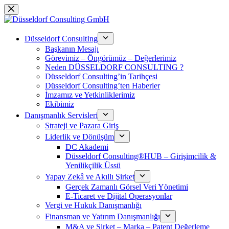
Saltar
al
contenido
Düsseldorf ConsultIng
Başkanın Mesajı
Görevimiz – Öngörümüz – Değerlerimiz
Neden DÜSSELDORF CONSULTING ?
Düsseldorf Consulting’in Tarihçesi
Düsseldorf Consulting’ten Haberler
İmzamız ve Yetkinliklerimiz
Ekibimiz
Danışmanlık Servisleri
Strateji ve Pazara Giriş
Liderlik ve Dönüşüm
DC Akademi
Düsseldorf Consulting®HUB – Girişimcilik &
Yenilikçilik Üssü
Yapay Zekâ ve Akıllı Şirket
Gerçek Zamanlı Görsel Veri Yönetimi
E-Ticaret ve Dijital Operasyonlar
Vergi ve Hukuk Danışmanlığı
Finansman ve Yatırım Danışmanlığı
M&A ve Şirket – Marka – Patent Değerleme