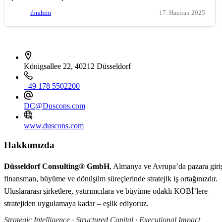
ibrahim
17. Haziran 2025
İletişim bilgileri
Königsallee 22, 40212 Düsseldorf
+49 178 5502200
DC@Duscons.com
www.duscons.com
Hakkımızda
Düsseldorf Consulting® GmbH
, Almanya ve Avrupa’da pazara giri
finansman, büyüme ve dönüşüm süreçlerinde stratejik iş ortağınızdır.
Uluslararası şirketlere, yatırımcılara ve büyüme odaklı KOBİ’lere –
stratejiden uygulamaya kadar – eşlik ediyoruz.
Strategic Intelligence · Structured Capital · Executional Impact