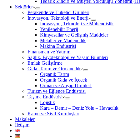
Tedarik Zinciri ve Müşteri Yolculuğu Yönetimi (
Sektörler
Perakende ve Tüketici Ürünleri
Inovasyon, Teknoloji ve Enerji
Inovasyon, Teknoloji ve Mühendislik
Yenilenebilir Enerji
Kimyasallar ve Gelişmiş Maddeler
Metaller ve Madencilik
Makina Endüstrisi
Finansman ve Yatırım
Sağlık, Biyoteknoloji ve Yaşam Bilimleri
Emlak Gelİştİrme
Gıda, Tarım ve Ormancılık
Organik Tarım
Organik Gıda ve İçecek
Orman ve Ahşap Ürünlerİ
Turizm ve Eğlence Endüstrisi
Taşıma Endüstrisi
Lojistik
Kara – Demir – Deniz Yolu – Havacılık
Kamu ve Sivil Kuruluşları
Makaleler
İletişim