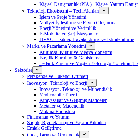
Kişisel Danışmanlık (PIA )– Kişisel Yatırım Danışm
Teknoloji Ekosistemi – Tech Alanları
İşlem ve Proje Yönetimi
Maliyet İyileştirme ve Fayda Oluşturma
Enerji Yönetimi ve Verimlilik
E-Mobilite ve Şarj İstasyonları
HVAC – Isıtma, Havalandırma ve İklimlendirme
Marka ve Pazarlama Yönetimi
Kurumsal Kültür ve Medya Yönetimi
Bayilik Kurulum & Genişletme
Tedarik Zinciri ve Müşteri Yolculuğu Yönetimi (
Sektörler
Perakende ve Tüketici Ürünleri
Inovasyon, Teknoloji ve Enerji
Inovasyon, Teknoloji ve Mühendislik
Yenilenebilir Enerji
Kimyasallar ve Gelişmiş Maddeler
Metaller ve Madencilik
Makina Endüstrisi
Finansman ve Yatırım
Sağlık, Biyoteknoloji ve Yaşam Bilimleri
Emlak Gelİştİrme
Gıda, Tarım ve Ormancılık