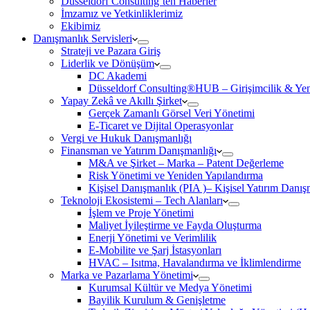
Düsseldorf Consulting’ten Haberler
İmzamız ve Yetkinliklerimiz
Ekibimiz
Danışmanlık Servisleri
Strateji ve Pazara Giriş
Liderlik ve Dönüşüm
DC Akademi
Düsseldorf Consulting®HUB – Girişimcilik & Yeni
Yapay Zekâ ve Akıllı Şirket
Gerçek Zamanlı Görsel Veri Yönetimi
E-Ticaret ve Dijital Operasyonlar
Vergi ve Hukuk Danışmanlığı
Finansman ve Yatırım Danışmanlığı
M&A ve Şirket – Marka – Patent Değerleme
Risk Yönetimi ve Yeniden Yapılandırma
Kişisel Danışmanlık (PIA )– Kişisel Yatırım Danışm
Teknoloji Ekosistemi – Tech Alanları
İşlem ve Proje Yönetimi
Maliyet İyileştirme ve Fayda Oluşturma
Enerji Yönetimi ve Verimlilik
E-Mobilite ve Şarj İstasyonları
HVAC – Isıtma, Havalandırma ve İklimlendirme
Marka ve Pazarlama Yönetimi
Kurumsal Kültür ve Medya Yönetimi
Bayilik Kurulum & Genişletme