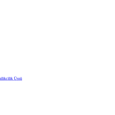
likçilik Üssü