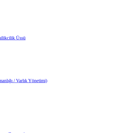
likçilik Üssü
anlığı / Varlık Yönetimi)