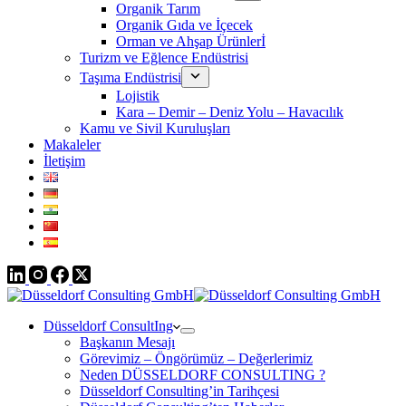
Organik Tarım
Organik Gıda ve İçecek
Orman ve Ahşap Ürünlerİ
Turizm ve Eğlence Endüstrisi
Taşıma Endüstrisi
Lojistik
Kara – Demir – Deniz Yolu – Havacılık
Kamu ve Sivil Kuruluşları
Makaleler
İletişim
Düsseldorf ConsultIng
Başkanın Mesajı
Görevimiz – Öngörümüz – Değerlerimiz
Neden DÜSSELDORF CONSULTING ?
Düsseldorf Consulting’in Tarihçesi