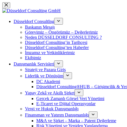
Skip
to
content
Düsseldorf ConsultIng
Başkanın Mesajı
Görevimiz – Öngörümüz – Değerlerimiz
Neden DÜSSELDORF CONSULTING ?
Düsseldorf Consulting’in Tarihçesi
Düsseldorf Consulting’ten Haberler
İmzamız ve Yetkinliklerimiz
Ekibimiz
Danışmanlık Servisleri
Strateji ve Pazara Giriş
Liderlik ve Dönüşüm
DC Akademi
Düsseldorf Consulting®HUB – Girişimcilik & Yeni
Yapay Zekâ ve Akıllı Şirket
Gerçek Zamanlı Görsel Veri Yönetimi
E-Ticaret ve Dijital Operasyonlar
Vergi ve Hukuk Danışmanlığı
Finansman ve Yatırım Danışmanlığı
M&A ve Şirket – Marka – Patent Değerleme
Risk Yönetimi ve Yeniden Yapılandırma