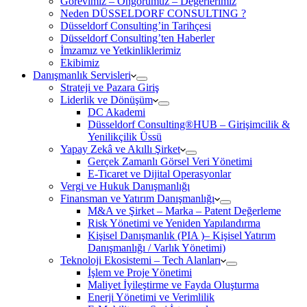
Görevimiz – Öngörümüz – Değerlerimiz
Neden DÜSSELDORF CONSULTING ?
Düsseldorf Consulting’in Tarihçesi
Düsseldorf Consulting’ten Haberler
İmzamız ve Yetkinliklerimiz
Ekibimiz
Danışmanlık Servisleri
Strateji ve Pazara Giriş
Liderlik ve Dönüşüm
DC Akademi
Düsseldorf Consulting®HUB – Girişimcilik &
Yenilikçilik Üssü
Yapay Zekâ ve Akıllı Şirket
Gerçek Zamanlı Görsel Veri Yönetimi
E-Ticaret ve Dijital Operasyonlar
Vergi ve Hukuk Danışmanlığı
Finansman ve Yatırım Danışmanlığı
M&A ve Şirket – Marka – Patent Değerleme
Risk Yönetimi ve Yeniden Yapılandırma
Kişisel Danışmanlık (PIA )– Kişisel Yatırım
Danışmanlığı / Varlık Yönetimi)
Teknoloji Ekosistemi – Tech Alanları
İşlem ve Proje Yönetimi
Maliyet İyileştirme ve Fayda Oluşturma
Enerji Yönetimi ve Verimlilik