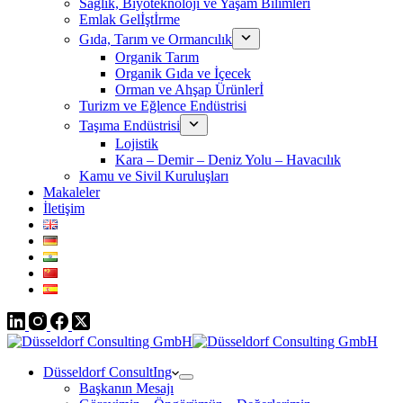
Sağlık, Biyoteknoloji ve Yaşam Bilimleri
Emlak Gelİştİrme
Gıda, Tarım ve Ormancılık
Organik Tarım
Organik Gıda ve İçecek
Orman ve Ahşap Ürünlerİ
Turizm ve Eğlence Endüstrisi
Taşıma Endüstrisi
Lojistik
Kara – Demir – Deniz Yolu – Havacılık
Kamu ve Sivil Kuruluşları
Makaleler
İletişim
Düsseldorf ConsultIng
Başkanın Mesajı