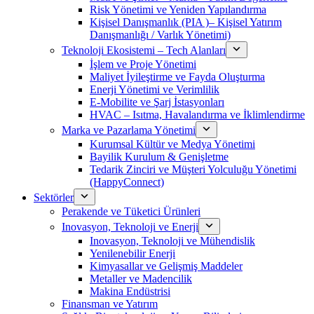
Risk Yönetimi ve Yeniden Yapılandırma
Kişisel Danışmanlık (PIA )– Kişisel Yatırım
Danışmanlığı / Varlık Yönetimi)
Teknoloji Ekosistemi – Tech Alanları
İşlem ve Proje Yönetimi
Maliyet İyileştirme ve Fayda Oluşturma
Enerji Yönetimi ve Verimlilik
E-Mobilite ve Şarj İstasyonları
HVAC – Isıtma, Havalandırma ve İklimlendirme
Marka ve Pazarlama Yönetimi
Kurumsal Kültür ve Medya Yönetimi
Bayilik Kurulum & Genişletme
Tedarik Zinciri ve Müşteri Yolculuğu Yönetimi
(HappyConnect)
Sektörler
Perakende ve Tüketici Ürünleri
Inovasyon, Teknoloji ve Enerji
Inovasyon, Teknoloji ve Mühendislik
Yenilenebilir Enerji
Kimyasallar ve Gelişmiş Maddeler
Metaller ve Madencilik
Makina Endüstrisi
Finansman ve Yatırım