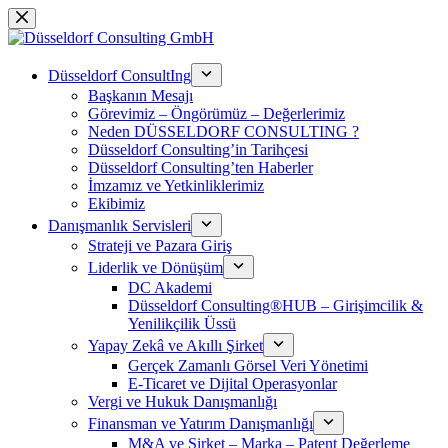
Skip
to
content
Düsseldorf ConsultIng
Başkanın Mesajı
Görevimiz – Öngörümüz – Değerlerimiz
Neden DÜSSELDORF CONSULTING ?
Düsseldorf Consulting’in Tarihçesi
Düsseldorf Consulting’ten Haberler
İmzamız ve Yetkinliklerimiz
Ekibimiz
Danışmanlık Servisleri
Strateji ve Pazara Giriş
Liderlik ve Dönüşüm
DC Akademi
Düsseldorf Consulting®HUB – Girişimcilik &
Yenilikçilik Üssü
Yapay Zekâ ve Akıllı Şirket
Gerçek Zamanlı Görsel Veri Yönetimi
E-Ticaret ve Dijital Operasyonlar
Vergi ve Hukuk Danışmanlığı
Finansman ve Yatırım Danışmanlığı
M&A ve Şirket – Marka – Patent Değerleme