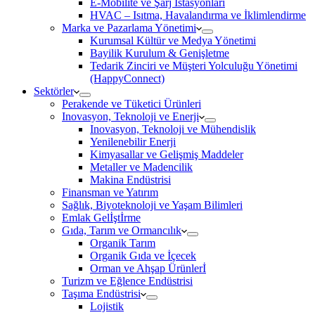
E-Mobilite ve Şarj İstasyonları
HVAC – Isıtma, Havalandırma ve İklimlendirme
Marka ve Pazarlama Yönetimi
Kurumsal Kültür ve Medya Yönetimi
Bayilik Kurulum & Genişletme
Tedarik Zinciri ve Müşteri Yolculuğu Yönetimi
(HappyConnect)
Sektörler
Perakende ve Tüketici Ürünleri
Inovasyon, Teknoloji ve Enerji
Inovasyon, Teknoloji ve Mühendislik
Yenilenebilir Enerji
Kimyasallar ve Gelişmiş Maddeler
Metaller ve Madencilik
Makina Endüstrisi
Finansman ve Yatırım
Sağlık, Biyoteknoloji ve Yaşam Bilimleri
Emlak Gelİştİrme
Gıda, Tarım ve Ormancılık
Organik Tarım
Organik Gıda ve İçecek
Orman ve Ahşap Ürünlerİ
Turizm ve Eğlence Endüstrisi
Taşıma Endüstrisi
Lojistik