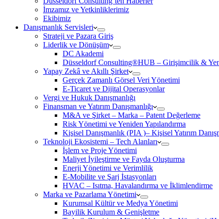
Düsseldorf Consulting’ten Haberler
İmzamız ve Yetkinliklerimiz
Ekibimiz
Danışmanlık Servisleri
Strateji ve Pazara Giriş
Liderlik ve Dönüşüm
DC Akademi
Düsseldorf Consulting®HUB – Girişimcilik & Yeni
Yapay Zekâ ve Akıllı Şirket
Gerçek Zamanlı Görsel Veri Yönetimi
E-Ticaret ve Dijital Operasyonlar
Vergi ve Hukuk Danışmanlığı
Finansman ve Yatırım Danışmanlığı
M&A ve Şirket – Marka – Patent Değerleme
Risk Yönetimi ve Yeniden Yapılandırma
Kişisel Danışmanlık (PIA )– Kişisel Yatırım Danışm
Teknoloji Ekosistemi – Tech Alanları
İşlem ve Proje Yönetimi
Maliyet İyileştirme ve Fayda Oluşturma
Enerji Yönetimi ve Verimlilik
E-Mobilite ve Şarj İstasyonları
HVAC – Isıtma, Havalandırma ve İklimlendirme
Marka ve Pazarlama Yönetimi
Kurumsal Kültür ve Medya Yönetimi
Bayilik Kurulum & Genişletme