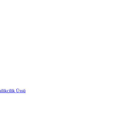
likçilik Üssü