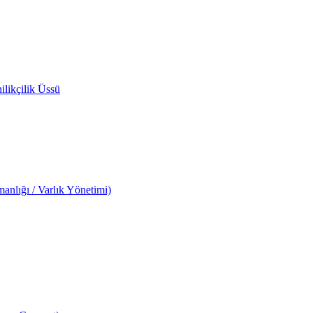
likçilik Üssü
anlığı / Varlık Yönetimi)