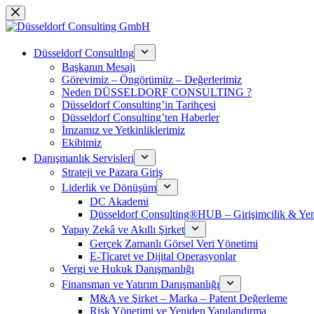
Saltar
al
contenido
Düsseldorf ConsultIng
Başkanın Mesajı
Görevimiz – Öngörümüz – Değerlerimiz
Neden DÜSSELDORF CONSULTING ?
Düsseldorf Consulting’in Tarihçesi
Düsseldorf Consulting’ten Haberler
İmzamız ve Yetkinliklerimiz
Ekibimiz
Danışmanlık Servisleri
Strateji ve Pazara Giriş
Liderlik ve Dönüşüm
DC Akademi
Düsseldorf Consulting®HUB – Girişimcilik & Yeni
Yapay Zekâ ve Akıllı Şirket
Gerçek Zamanlı Görsel Veri Yönetimi
E-Ticaret ve Dijital Operasyonlar
Vergi ve Hukuk Danışmanlığı
Finansman ve Yatırım Danışmanlığı
M&A ve Şirket – Marka – Patent Değerleme
Risk Yönetimi ve Yeniden Yapılandırma