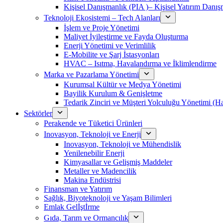
Kişisel Danışmanlık (PIA )– Kişisel Yatırım Danışm
Teknoloji Ekosistemi – Tech Alanları
İşlem ve Proje Yönetimi
Maliyet İyileştirme ve Fayda Oluşturma
Enerji Yönetimi ve Verimlilik
E-Mobilite ve Şarj İstasyonları
HVAC – Isıtma, Havalandırma ve İklimlendirme
Marka ve Pazarlama Yönetimi
Kurumsal Kültür ve Medya Yönetimi
Bayilik Kurulum & Genişletme
Tedarik Zinciri ve Müşteri Yolculuğu Yönetimi (
Sektörler
Perakende ve Tüketici Ürünleri
Inovasyon, Teknoloji ve Enerji
Inovasyon, Teknoloji ve Mühendislik
Yenilenebilir Enerji
Kimyasallar ve Gelişmiş Maddeler
Metaller ve Madencilik
Makina Endüstrisi
Finansman ve Yatırım
Sağlık, Biyoteknoloji ve Yaşam Bilimleri
Emlak Gelİştİrme
Gıda, Tarım ve Ormancılık