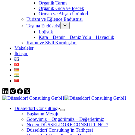
Organik Tarım
Organik Gıda ve İçecek
Orman ve Ahşap Ürünlerİ
Turizm ve Eğlence Endüstrisi
Taşıma Endüstrisi
Lojistik
Kara – Demir – Deniz Yolu – Havacılık
Kamu ve Sivil Kuruluşları
Makaleler
İletişim
Düsseldorf ConsultIng
Başkanın Mesajı
Görevimiz – Öngörümüz – Değerlerimiz
Neden DÜSSELDORF CONSULTING ?
Düsseldorf Consulting’in Tarihçesi