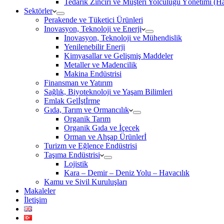
Tedarik Zinciri ve Müşteri Yolculuğu Yönetimi (
Sektörler
Perakende ve Tüketici Ürünleri
Inovasyon, Teknoloji ve Enerji
Inovasyon, Teknoloji ve Mühendislik
Yenilenebilir Enerji
Kimyasallar ve Gelişmiş Maddeler
Metaller ve Madencilik
Makina Endüstrisi
Finansman ve Yatırım
Sağlık, Biyoteknoloji ve Yaşam Bilimleri
Emlak Gelİştİrme
Gıda, Tarım ve Ormancılık
Organik Tarım
Organik Gıda ve İçecek
Orman ve Ahşap Ürünlerİ
Turizm ve Eğlence Endüstrisi
Taşıma Endüstrisi
Lojistik
Kara – Demir – Deniz Yolu – Havacılık
Kamu ve Sivil Kuruluşları
Makaleler
İletişim