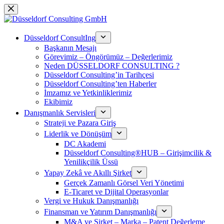
Skip
to
content
Düsseldorf ConsultIng
Başkanın Mesajı
Görevimiz – Öngörümüz – Değerlerimiz
Neden DÜSSELDORF CONSULTING ?
Düsseldorf Consulting’in Tarihçesi
Düsseldorf Consulting’ten Haberler
İmzamız ve Yetkinliklerimiz
Ekibimiz
Danışmanlık Servisleri
Strateji ve Pazara Giriş
Liderlik ve Dönüşüm
DC Akademi
Düsseldorf Consulting®HUB – Girişimcilik &
Yenilikçilik Üssü
Yapay Zekâ ve Akıllı Şirket
Gerçek Zamanlı Görsel Veri Yönetimi
E-Ticaret ve Dijital Operasyonlar
Vergi ve Hukuk Danışmanlığı
Finansman ve Yatırım Danışmanlığı
M&A ve Şirket – Marka – Patent Değerleme