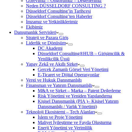
Görevimiz – Öngörümüz – Değerlerimiz
Neden DÜSSELDORF CONSULTING ?
Düsseldorf Consulting’in Tarihçesi
Düsseldorf Consulting’ten Haberler
İmzamız ve Yetkinliklerimiz
Ekibimiz
Danışmanlık Servisleri
Strateji ve Pazara Giriş
Liderlik ve Dönüşüm
DC Akademi
Düsseldorf Consulting®HUB – Girişimcilik &
Yenilikçilik Üssü
Yapay Zekâ ve Akıllı Şirket
Gerçek Zamanlı Görsel Veri Yönetimi
E-Ticaret ve Dijital Operasyonlar
Vergi ve Hukuk Danışmanlığı
Finansman ve Yatırım Danışmanlığı
M&A ve Şirket – Marka – Patent Değerleme
Risk Yönetimi ve Yeniden Yapılandırma
Kişisel Danışmanlık (PIA )– Kişisel Yatırım
Danışmanlığı / Varlık Yönetimi)
Teknoloji Ekosistemi – Tech Alanları
İşlem ve Proje Yönetimi
Maliyet İyileştirme ve Fayda Oluşturma
Enerji Yönetimi ve Verimlilik