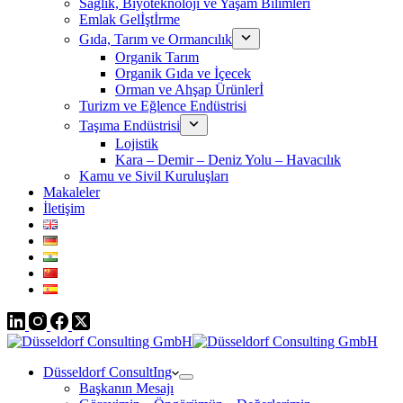
Sağlık, Biyoteknoloji ve Yaşam Bilimleri
Emlak Gelİştİrme
Gıda, Tarım ve Ormancılık
Organik Tarım
Organik Gıda ve İçecek
Orman ve Ahşap Ürünlerİ
Turizm ve Eğlence Endüstrisi
Taşıma Endüstrisi
Lojistik
Kara – Demir – Deniz Yolu – Havacılık
Kamu ve Sivil Kuruluşları
Makaleler
İletişim
Düsseldorf ConsultIng
Başkanın Mesajı