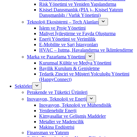
Risk Yönetimi ve Yeniden Yapılandırma
Kişisel Danışmanlık (PIA )– Kişisel Yatırım
Danışmanlığı / Varlık Yönetimi)
Teknoloji Ekosistemi – Tech Alanları
İşlem ve Proje Yönetimi
Maliyet İyileştirme ve Fayda Oluşturma
Enerji Yönetimi ve Verimlilik
E-Mobilite ve Şarj İstasyonları
HVAC – Isıtma, Havalandırma ve İklimlendirme
Marka ve Pazarlama Yönetimi
Kurumsal Kültür ve Medya Yönetimi
Bayilik Kurulum & Genişletme
Tedarik Zinciri ve Müşteri Yolculuğu Yönetimi
(HappyConnect)
Sektörler
Perakende ve Tüketici Ürünleri
Inovasyon, Teknoloji ve Enerji
Inovasyon, Teknoloji ve Mühendislik
Yenilenebilir Enerji
Kimyasallar ve Gelişmiş Maddeler
Metaller ve Madencilik
Makina Endüstrisi
Finansman ve Yatırım