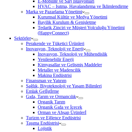
E-Mobilite ve Şarj İstasyonları
HVAC – Isıtma, Havalandırma ve İklimlendirme
Marka ve Pazarlama Yönetimi
Kurumsal Kültür ve Medya Yönetimi
Bayilik Kurulum & Genişletme
Tedarik Zinciri ve Müşteri Yolculuğu Yönetimi
(HappyConnect)
Sektörler
Perakende ve Tüketici Ürünleri
Inovasyon, Teknoloji ve Enerji
Inovasyon, Teknoloji ve Mühendislik
Yenilenebilir Enerji
Kimyasallar ve Gelişmiş Maddeler
Metaller ve Madencilik
Makina Endüstrisi
Finansman ve Yatırım
Sağlık, Biyoteknoloji ve Yaşam Bilimleri
Emlak Gelİştİrme
Gıda, Tarım ve Ormancılık
Organik Tarım
Organik Gıda ve İçecek
Orman ve Ahşap Ürünlerİ
Turizm ve Eğlence Endüstrisi
Taşıma Endüstrisi
Lojistik