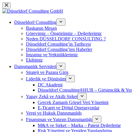
Skip
to
content
Düsseldorf ConsultIng
Başkanın Mesajı
Görevimiz – Öngörümüz – Değerlerimiz
Neden DÜSSELDORF CONSULTING ?
Düsseldorf Consulting’in Tarihçesi
Düsseldorf Consulting’ten Haberler
İmzamız ve Yetkinliklerimiz
Ekibimiz
Danışmanlık Servisleri
Strateji ve Pazara Giriş
Liderlik ve Dönüşüm
DC Akademi
Düsseldorf Consulting®HUB – Girişimcilik & Yeni
Yapay Zekâ ve Akıllı Şirket
Gerçek Zamanlı Görsel Veri Yönetimi
E-Ticaret ve Dijital Operasyonlar
Vergi ve Hukuk Danışmanlığı
Finansman ve Yatırım Danışmanlığı
M&A ve Şirket – Marka – Patent Değerleme
Risk Yönetimi ve Yeniden Yapılandırma