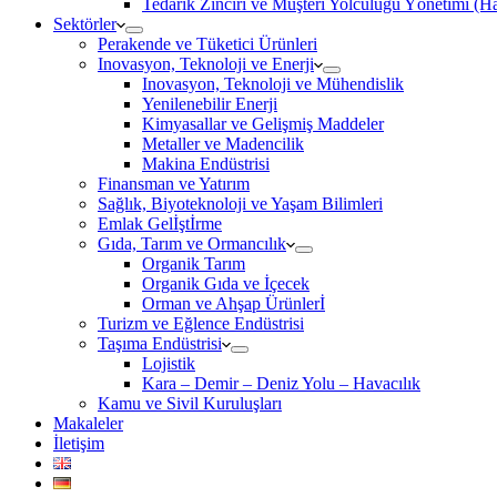
Tedarik Zinciri ve Müşteri Yolculuğu Yönetimi (
Sektörler
Perakende ve Tüketici Ürünleri
Inovasyon, Teknoloji ve Enerji
Inovasyon, Teknoloji ve Mühendislik
Yenilenebilir Enerji
Kimyasallar ve Gelişmiş Maddeler
Metaller ve Madencilik
Makina Endüstrisi
Finansman ve Yatırım
Sağlık, Biyoteknoloji ve Yaşam Bilimleri
Emlak Gelİştİrme
Gıda, Tarım ve Ormancılık
Organik Tarım
Organik Gıda ve İçecek
Orman ve Ahşap Ürünlerİ
Turizm ve Eğlence Endüstrisi
Taşıma Endüstrisi
Lojistik
Kara – Demir – Deniz Yolu – Havacılık
Kamu ve Sivil Kuruluşları
Makaleler
İletişim