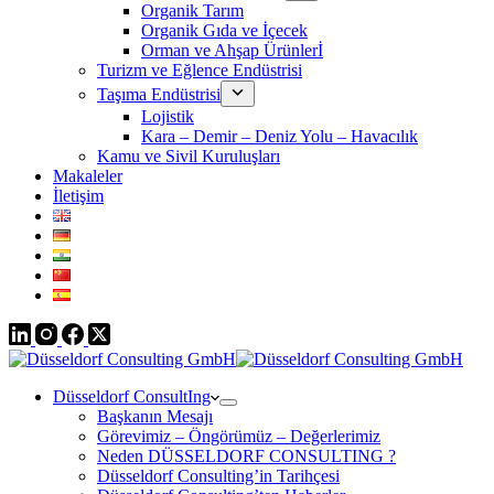
Organik Tarım
Organik Gıda ve İçecek
Orman ve Ahşap Ürünlerİ
Turizm ve Eğlence Endüstrisi
Taşıma Endüstrisi
Lojistik
Kara – Demir – Deniz Yolu – Havacılık
Kamu ve Sivil Kuruluşları
Makaleler
İletişim
Düsseldorf ConsultIng
Başkanın Mesajı
Görevimiz – Öngörümüz – Değerlerimiz
Neden DÜSSELDORF CONSULTING ?
Düsseldorf Consulting’in Tarihçesi