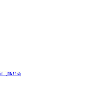
likçilik Üssü