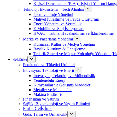
Kişisel Danışmanlık (PIA )– Kişisel Yatırım Danışm
Teknoloji Ekosistemi – Tech Alanları
İşlem ve Proje Yönetimi
Maliyet İyileştirme ve Fayda Oluşturma
Enerji Yönetimi ve Verimlilik
E-Mobilite ve Şarj İstasyonları
HVAC – Isıtma, Havalandırma ve İklimlendirme
Marka ve Pazarlama Yönetimi
Kurumsal Kültür ve Medya Yönetimi
Bayilik Kurulum & Genişletme
Tedarik Zinciri ve Müşteri Yolculuğu Yönetimi (
Sektörler
Perakende ve Tüketici Ürünleri
Inovasyon, Teknoloji ve Enerji
Inovasyon, Teknoloji ve Mühendislik
Yenilenebilir Enerji
Kimyasallar ve Gelişmiş Maddeler
Metaller ve Madencilik
Makina Endüstrisi
Finansman ve Yatırım
Sağlık, Biyoteknoloji ve Yaşam Bilimleri
Emlak Gelİştİrme
Gıda, Tarım ve Ormancılık