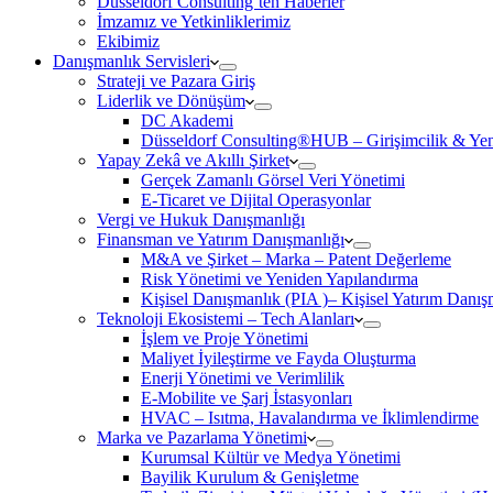
Düsseldorf Consulting’ten Haberler
İmzamız ve Yetkinliklerimiz
Ekibimiz
Danışmanlık Servisleri
Strateji ve Pazara Giriş
Liderlik ve Dönüşüm
DC Akademi
Düsseldorf Consulting®HUB – Girişimcilik & Yeni
Yapay Zekâ ve Akıllı Şirket
Gerçek Zamanlı Görsel Veri Yönetimi
E-Ticaret ve Dijital Operasyonlar
Vergi ve Hukuk Danışmanlığı
Finansman ve Yatırım Danışmanlığı
M&A ve Şirket – Marka – Patent Değerleme
Risk Yönetimi ve Yeniden Yapılandırma
Kişisel Danışmanlık (PIA )– Kişisel Yatırım Danışm
Teknoloji Ekosistemi – Tech Alanları
İşlem ve Proje Yönetimi
Maliyet İyileştirme ve Fayda Oluşturma
Enerji Yönetimi ve Verimlilik
E-Mobilite ve Şarj İstasyonları
HVAC – Isıtma, Havalandırma ve İklimlendirme
Marka ve Pazarlama Yönetimi
Kurumsal Kültür ve Medya Yönetimi
Bayilik Kurulum & Genişletme