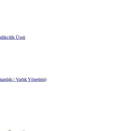
likçilik Üssü
anlığı / Varlık Yönetimi)