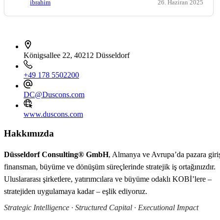
ibrahim
26. Haziran 2025
İletişim bilgileri
Königsallee 22, 40212 Düsseldorf
+49 178 5502200
DC@Duscons.com
www.duscons.com
Hakkımızda
Düsseldorf Consulting® GmbH
, Almanya ve Avrupa’da pazara giri
finansman, büyüme ve dönüşüm süreçlerinde stratejik iş ortağınızdır.
Uluslararası şirketlere, yatırımcılara ve büyüme odaklı KOBİ’lere –
stratejiden uygulamaya kadar – eşlik ediyoruz.
Strategic Intelligence · Structured Capital · Executional Impact