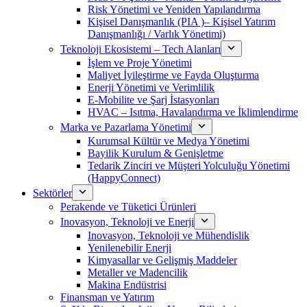
Risk Yönetimi ve Yeniden Yapılandırma
Kişisel Danışmanlık (PIA )– Kişisel Yatırım
Danışmanlığı / Varlık Yönetimi)
Teknoloji Ekosistemi – Tech Alanları
İşlem ve Proje Yönetimi
Maliyet İyileştirme ve Fayda Oluşturma
Enerji Yönetimi ve Verimlilik
E-Mobilite ve Şarj İstasyonları
HVAC – Isıtma, Havalandırma ve İklimlendirme
Marka ve Pazarlama Yönetimi
Kurumsal Kültür ve Medya Yönetimi
Bayilik Kurulum & Genişletme
Tedarik Zinciri ve Müşteri Yolculuğu Yönetimi
(HappyConnect)
Sektörler
Perakende ve Tüketici Ürünleri
Inovasyon, Teknoloji ve Enerji
Inovasyon, Teknoloji ve Mühendislik
Yenilenebilir Enerji
Kimyasallar ve Gelişmiş Maddeler
Metaller ve Madencilik
Makina Endüstrisi
Finansman ve Yatırım