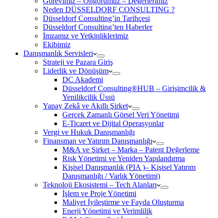
Görevimiz – Öngörümüz – Değerlerimiz
Neden DÜSSELDORF CONSULTING ?
Düsseldorf Consulting’in Tarihçesi
Düsseldorf Consulting’ten Haberler
İmzamız ve Yetkinliklerimiz
Ekibimiz
Danışmanlık Servisleri
Strateji ve Pazara Giriş
Liderlik ve Dönüşüm
DC Akademi
Düsseldorf Consulting®HUB – Girişimcilik &
Yenilikçilik Üssü
Yapay Zekâ ve Akıllı Şirket
Gerçek Zamanlı Görsel Veri Yönetimi
E-Ticaret ve Dijital Operasyonlar
Vergi ve Hukuk Danışmanlığı
Finansman ve Yatırım Danışmanlığı
M&A ve Şirket – Marka – Patent Değerleme
Risk Yönetimi ve Yeniden Yapılandırma
Kişisel Danışmanlık (PIA )– Kişisel Yatırım
Danışmanlığı / Varlık Yönetimi)
Teknoloji Ekosistemi – Tech Alanları
İşlem ve Proje Yönetimi
Maliyet İyileştirme ve Fayda Oluşturma
Enerji Yönetimi ve Verimlilik