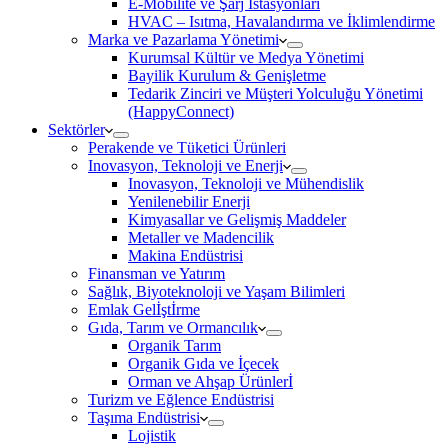
E-Mobilite ve Şarj İstasyonları
HVAC – Isıtma, Havalandırma ve İklimlendirme
Marka ve Pazarlama Yönetimi
Kurumsal Kültür ve Medya Yönetimi
Bayilik Kurulum & Genişletme
Tedarik Zinciri ve Müşteri Yolculuğu Yönetimi
(HappyConnect)
Sektörler
Perakende ve Tüketici Ürünleri
Inovasyon, Teknoloji ve Enerji
Inovasyon, Teknoloji ve Mühendislik
Yenilenebilir Enerji
Kimyasallar ve Gelişmiş Maddeler
Metaller ve Madencilik
Makina Endüstrisi
Finansman ve Yatırım
Sağlık, Biyoteknoloji ve Yaşam Bilimleri
Emlak Gelİştİrme
Gıda, Tarım ve Ormancılık
Organik Tarım
Organik Gıda ve İçecek
Orman ve Ahşap Ürünlerİ
Turizm ve Eğlence Endüstrisi
Taşıma Endüstrisi
Lojistik