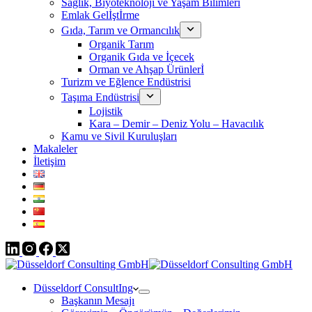
Sağlık, Biyoteknoloji ve Yaşam Bilimleri
Emlak Gelİştİrme
Gıda, Tarım ve Ormancılık
Organik Tarım
Organik Gıda ve İçecek
Orman ve Ahşap Ürünlerİ
Turizm ve Eğlence Endüstrisi
Taşıma Endüstrisi
Lojistik
Kara – Demir – Deniz Yolu – Havacılık
Kamu ve Sivil Kuruluşları
Makaleler
İletişim
Düsseldorf ConsultIng
Başkanın Mesajı