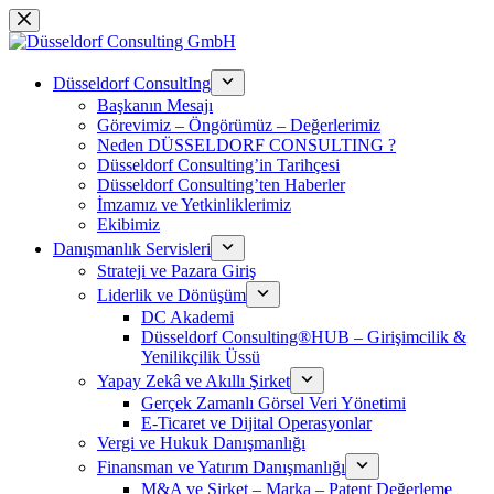
Skip
to
content
Düsseldorf ConsultIng
Başkanın Mesajı
Görevimiz – Öngörümüz – Değerlerimiz
Neden DÜSSELDORF CONSULTING ?
Düsseldorf Consulting’in Tarihçesi
Düsseldorf Consulting’ten Haberler
İmzamız ve Yetkinliklerimiz
Ekibimiz
Danışmanlık Servisleri
Strateji ve Pazara Giriş
Liderlik ve Dönüşüm
DC Akademi
Düsseldorf Consulting®HUB – Girişimcilik &
Yenilikçilik Üssü
Yapay Zekâ ve Akıllı Şirket
Gerçek Zamanlı Görsel Veri Yönetimi
E-Ticaret ve Dijital Operasyonlar
Vergi ve Hukuk Danışmanlığı
Finansman ve Yatırım Danışmanlığı
M&A ve Şirket – Marka – Patent Değerleme