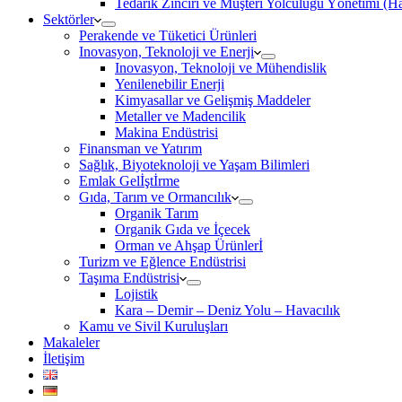
Tedarik Zinciri ve Müşteri Yolculuğu Yönetimi (
Sektörler
Perakende ve Tüketici Ürünleri
Inovasyon, Teknoloji ve Enerji
Inovasyon, Teknoloji ve Mühendislik
Yenilenebilir Enerji
Kimyasallar ve Gelişmiş Maddeler
Metaller ve Madencilik
Makina Endüstrisi
Finansman ve Yatırım
Sağlık, Biyoteknoloji ve Yaşam Bilimleri
Emlak Gelİştİrme
Gıda, Tarım ve Ormancılık
Organik Tarım
Organik Gıda ve İçecek
Orman ve Ahşap Ürünlerİ
Turizm ve Eğlence Endüstrisi
Taşıma Endüstrisi
Lojistik
Kara – Demir – Deniz Yolu – Havacılık
Kamu ve Sivil Kuruluşları
Makaleler
İletişim