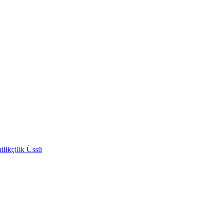
likçilik Üssü