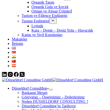
Organik Tarım
Organik Gıda ve İçecek
Orman ve Ahşap Ürünlerİ
Turizm ve Eğlence Endüstrisi
Taşıma Endüstrisi
Lojistik
Kara – Demir – Deniz Yolu – Havacılık
Kamu ve Sivil Kuruluşları
Makaleler
İletişim
Düsseldorf ConsultIng
Başkanın Mesajı
Görevimiz – Öngörümüz – Değerlerimiz
Neden DÜSSELDORF CONSULTING ?
Düsseldorf Consulting’in Tarihçesi