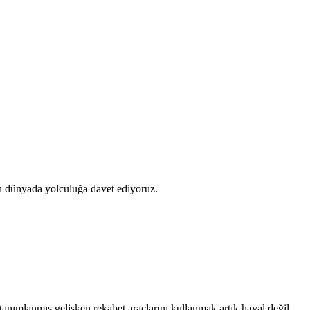
ünyada yolculuğa davet ediyoruz.
 tanımlanmış gelişken rekabet araçlarını kullanmak artık hayal değil.