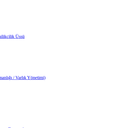
likçilik Üssü
anlığı / Varlık Yönetimi)