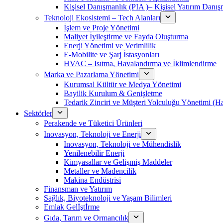
Kişisel Danışmanlık (PIA )– Kişisel Yatırım Danışm
Teknoloji Ekosistemi – Tech Alanları
İşlem ve Proje Yönetimi
Maliyet İyileştirme ve Fayda Oluşturma
Enerji Yönetimi ve Verimlilik
E-Mobilite ve Şarj İstasyonları
HVAC – Isıtma, Havalandırma ve İklimlendirme
Marka ve Pazarlama Yönetimi
Kurumsal Kültür ve Medya Yönetimi
Bayilik Kurulum & Genişletme
Tedarik Zinciri ve Müşteri Yolculuğu Yönetimi (
Sektörler
Perakende ve Tüketici Ürünleri
Inovasyon, Teknoloji ve Enerji
Inovasyon, Teknoloji ve Mühendislik
Yenilenebilir Enerji
Kimyasallar ve Gelişmiş Maddeler
Metaller ve Madencilik
Makina Endüstrisi
Finansman ve Yatırım
Sağlık, Biyoteknoloji ve Yaşam Bilimleri
Emlak Gelİştİrme
Gıda, Tarım ve Ormancılık