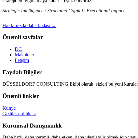
stratejiden uygulamaya kadar – eşlik ediyoruz.
Strategic Intelligence · Structured Capital · Executional Impact
Hakkımızda daha fazlası →
Önemli sayfalar
DC
Makaleler
İletişim
Faydalı Bilgiler
DÜSSELDORF CONSULTING Ekibi olarak, sizleri bu yeni kurulan d
Önemli linkler
Künye
Gizlilik politikası
Kurumsal Danışmanlık
Daha hızlı, daha verimli, daha etken, daha ulaşılabilir olmak için yeni