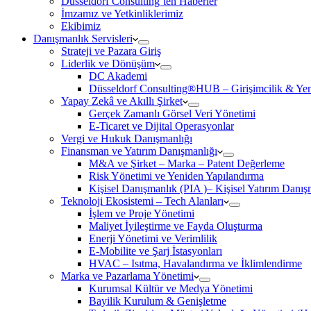
Düsseldorf Consulting’ten Haberler
İmzamız ve Yetkinliklerimiz
Ekibimiz
Danışmanlık Servisleri
Strateji ve Pazara Giriş
Liderlik ve Dönüşüm
DC Akademi
Düsseldorf Consulting®HUB – Girişimcilik & Yeni
Yapay Zekâ ve Akıllı Şirket
Gerçek Zamanlı Görsel Veri Yönetimi
E-Ticaret ve Dijital Operasyonlar
Vergi ve Hukuk Danışmanlığı
Finansman ve Yatırım Danışmanlığı
M&A ve Şirket – Marka – Patent Değerleme
Risk Yönetimi ve Yeniden Yapılandırma
Kişisel Danışmanlık (PIA )– Kişisel Yatırım Danışm
Teknoloji Ekosistemi – Tech Alanları
İşlem ve Proje Yönetimi
Maliyet İyileştirme ve Fayda Oluşturma
Enerji Yönetimi ve Verimlilik
E-Mobilite ve Şarj İstasyonları
HVAC – Isıtma, Havalandırma ve İklimlendirme
Marka ve Pazarlama Yönetimi
Kurumsal Kültür ve Medya Yönetimi
Bayilik Kurulum & Genişletme