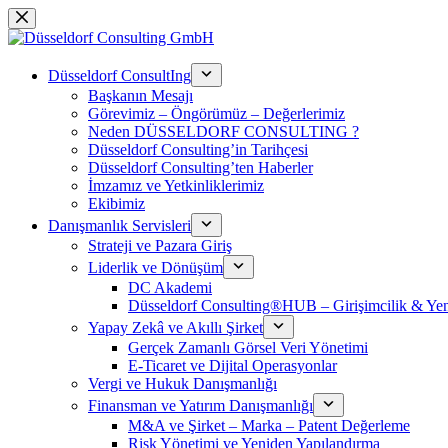
Skip
to
content
Düsseldorf ConsultIng
Başkanın Mesajı
Görevimiz – Öngörümüz – Değerlerimiz
Neden DÜSSELDORF CONSULTING ?
Düsseldorf Consulting’in Tarihçesi
Düsseldorf Consulting’ten Haberler
İmzamız ve Yetkinliklerimiz
Ekibimiz
Danışmanlık Servisleri
Strateji ve Pazara Giriş
Liderlik ve Dönüşüm
DC Akademi
Düsseldorf Consulting®HUB – Girişimcilik & Yeni
Yapay Zekâ ve Akıllı Şirket
Gerçek Zamanlı Görsel Veri Yönetimi
E-Ticaret ve Dijital Operasyonlar
Vergi ve Hukuk Danışmanlığı
Finansman ve Yatırım Danışmanlığı
M&A ve Şirket – Marka – Patent Değerleme
Risk Yönetimi ve Yeniden Yapılandırma