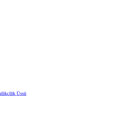
likçilik Üssü