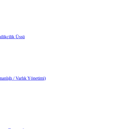
likçilik Üssü
anlığı / Varlık Yönetimi)