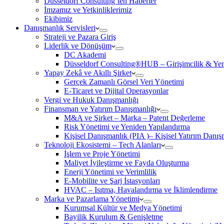
Düsseldorf Consulting’ten Haberler
İmzamız ve Yetkinliklerimiz
Ekibimiz
Danışmanlık Servisleri
Strateji ve Pazara Giriş
Liderlik ve Dönüşüm
DC Akademi
Düsseldorf Consulting®HUB – Girişimcilik & Yeni
Yapay Zekâ ve Akıllı Şirket
Gerçek Zamanlı Görsel Veri Yönetimi
E-Ticaret ve Dijital Operasyonlar
Vergi ve Hukuk Danışmanlığı
Finansman ve Yatırım Danışmanlığı
M&A ve Şirket – Marka – Patent Değerleme
Risk Yönetimi ve Yeniden Yapılandırma
Kişisel Danışmanlık (PIA )– Kişisel Yatırım Danışm
Teknoloji Ekosistemi – Tech Alanları
İşlem ve Proje Yönetimi
Maliyet İyileştirme ve Fayda Oluşturma
Enerji Yönetimi ve Verimlilik
E-Mobilite ve Şarj İstasyonları
HVAC – Isıtma, Havalandırma ve İklimlendirme
Marka ve Pazarlama Yönetimi
Kurumsal Kültür ve Medya Yönetimi
Bayilik Kurulum & Genişletme