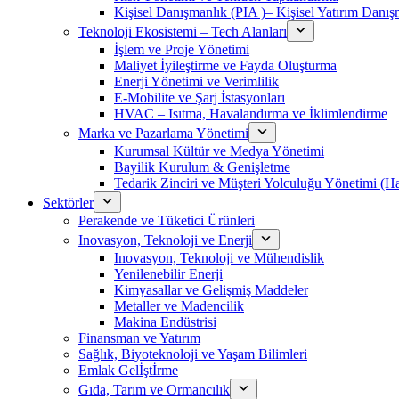
Kişisel Danışmanlık (PIA )– Kişisel Yatırım Danışm
Teknoloji Ekosistemi – Tech Alanları
İşlem ve Proje Yönetimi
Maliyet İyileştirme ve Fayda Oluşturma
Enerji Yönetimi ve Verimlilik
E-Mobilite ve Şarj İstasyonları
HVAC – Isıtma, Havalandırma ve İklimlendirme
Marka ve Pazarlama Yönetimi
Kurumsal Kültür ve Medya Yönetimi
Bayilik Kurulum & Genişletme
Tedarik Zinciri ve Müşteri Yolculuğu Yönetimi (
Sektörler
Perakende ve Tüketici Ürünleri
Inovasyon, Teknoloji ve Enerji
Inovasyon, Teknoloji ve Mühendislik
Yenilenebilir Enerji
Kimyasallar ve Gelişmiş Maddeler
Metaller ve Madencilik
Makina Endüstrisi
Finansman ve Yatırım
Sağlık, Biyoteknoloji ve Yaşam Bilimleri
Emlak Gelİştİrme
Gıda, Tarım ve Ormancılık