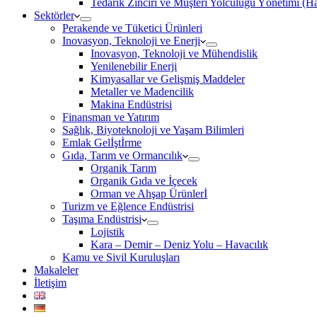
Tedarik Zinciri ve Müşteri Yolculuğu Yönetimi (
Sektörler
Perakende ve Tüketici Ürünleri
Inovasyon, Teknoloji ve Enerji
Inovasyon, Teknoloji ve Mühendislik
Yenilenebilir Enerji
Kimyasallar ve Gelişmiş Maddeler
Metaller ve Madencilik
Makina Endüstrisi
Finansman ve Yatırım
Sağlık, Biyoteknoloji ve Yaşam Bilimleri
Emlak Gelİştİrme
Gıda, Tarım ve Ormancılık
Organik Tarım
Organik Gıda ve İçecek
Orman ve Ahşap Ürünlerİ
Turizm ve Eğlence Endüstrisi
Taşıma Endüstrisi
Lojistik
Kara – Demir – Deniz Yolu – Havacılık
Kamu ve Sivil Kuruluşları
Makaleler
İletişim