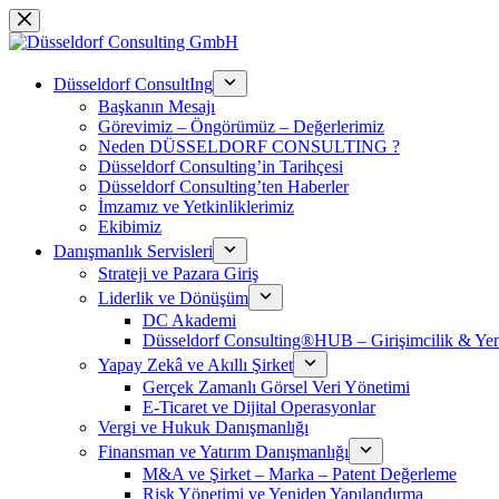
Skip
to
content
Düsseldorf ConsultIng
Başkanın Mesajı
Görevimiz – Öngörümüz – Değerlerimiz
Neden DÜSSELDORF CONSULTING ?
Düsseldorf Consulting’in Tarihçesi
Düsseldorf Consulting’ten Haberler
İmzamız ve Yetkinliklerimiz
Ekibimiz
Danışmanlık Servisleri
Strateji ve Pazara Giriş
Liderlik ve Dönüşüm
DC Akademi
Düsseldorf Consulting®HUB – Girişimcilik & Yeni
Yapay Zekâ ve Akıllı Şirket
Gerçek Zamanlı Görsel Veri Yönetimi
E-Ticaret ve Dijital Operasyonlar
Vergi ve Hukuk Danışmanlığı
Finansman ve Yatırım Danışmanlığı
M&A ve Şirket – Marka – Patent Değerleme
Risk Yönetimi ve Yeniden Yapılandırma