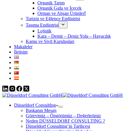
Organik Tarım
Organik Gıda ve İçecek
Orman ve Ahşap Ürünlerİ
Turizm ve Eğlence Endüstrisi
Taşıma Endüstrisi
Lojistik
Kara – Demir – Deniz Yolu – Havacılık
Kamu ve Sivil Kuruluşları
Makaleler
İletişim
Düsseldorf ConsultIng
Başkanın Mesajı
Görevimiz – Öngörümüz – Değerlerimiz
Neden DÜSSELDORF CONSULTING ?
Düsseldorf Consulting’in Tarihçesi