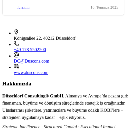
ibrahim
16. Temmuz 2025
İletişim bilgileri
Königsallee 22, 40212 Düsseldorf
+49 178 5502200
DC@Duscons.com
www.duscons.com
Hakkımızda
Düsseldorf Consulting® GmbH
, Almanya ve Avrupa’da pazara giri
finansman, büyüme ve dönüşüm süreçlerinde stratejik iş ortağınızdır.
Uluslararası şirketlere, yatırımcılara ve büyüme odaklı KOBİ’lere –
stratejiden uygulamaya kadar – eşlik ediyoruz.
Strategic Intelligence · Structured Capital · Executional Impact