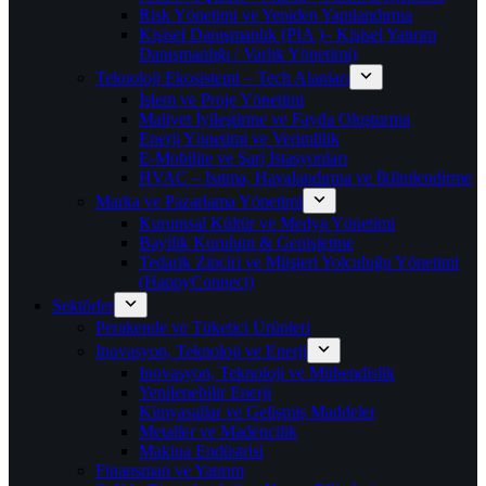
Risk Yönetimi ve Yeniden Yapılandırma
Kişisel Danışmanlık (PIA )– Kişisel Yatırım
Danışmanlığı / Varlık Yönetimi)
Teknoloji Ekosistemi – Tech Alanları
İşlem ve Proje Yönetimi
Maliyet İyileştirme ve Fayda Oluşturma
Enerji Yönetimi ve Verimlilik
E-Mobilite ve Şarj İstasyonları
HVAC – Isıtma, Havalandırma ve İklimlendirme
Marka ve Pazarlama Yönetimi
Kurumsal Kültür ve Medya Yönetimi
Bayilik Kurulum & Genişletme
Tedarik Zinciri ve Müşteri Yolculuğu Yönetimi
(HappyConnect)
Sektörler
Perakende ve Tüketici Ürünleri
Inovasyon, Teknoloji ve Enerji
Inovasyon, Teknoloji ve Mühendislik
Yenilenebilir Enerji
Kimyasallar ve Gelişmiş Maddeler
Metaller ve Madencilik
Makina Endüstrisi
Finansman ve Yatırım