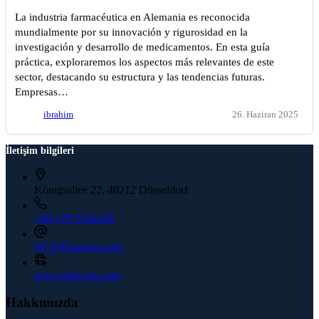
La industria farmacéutica en Alemania es reconocida
mundialmente por su innovación y rigurosidad en la
investigación y desarrollo de medicamentos. En esta guía
práctica, exploraremos los aspectos más relevantes de este
sector, destacando su estructura y las tendencias futuras.
Empresas…
ibrahim
26. Haziran 2025
İletişim bilgileri
Königsallee 22, 40212 Düsseldorf
+49 178 5502200
DC@Duscons.com
www.duscons.com
Hakkımızda