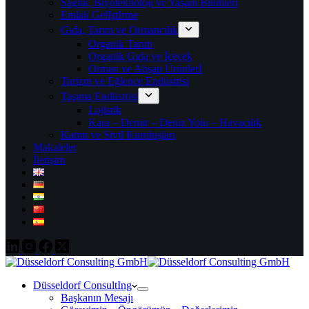
Sağlık, Biyoteknoloji ve Yaşam Bilimleri
Emlak Gelİştİrme
Gıda, Tarım ve Ormancılık
Organik Tarım
Organik Gıda ve İçecek
Orman ve Ahşap Ürünlerİ
Turizm ve Eğlence Endüstrisi
Taşıma Endüstrisi
Lojistik
Kara – Demir – Deniz Yolu – Havacılık
Kamu ve Sivil Kuruluşları
Makaleler
İletişim
Düsseldorf ConsultIng
Başkanın Mesajı