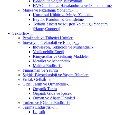
E-Mobilite ve Şarj İstasyonları
HVAC – Isıtma, Havalandırma ve İklimlendirme
Marka ve Pazarlama Yönetimi
Kurumsal Kültür ve Medya Yönetimi
Bayilik Kurulum & Genişletme
Tedarik Zinciri ve Müşteri Yolculuğu Yönetimi
(HappyConnect)
Sektörler
Perakende ve Tüketici Ürünleri
Inovasyon, Teknoloji ve Enerji
Inovasyon, Teknoloji ve Mühendislik
Yenilenebilir Enerji
Kimyasallar ve Gelişmiş Maddeler
Metaller ve Madencilik
Makina Endüstrisi
Finansman ve Yatırım
Sağlık, Biyoteknoloji ve Yaşam Bilimleri
Emlak Gelİştİrme
Gıda, Tarım ve Ormancılık
Organik Tarım
Organik Gıda ve İçecek
Orman ve Ahşap Ürünlerİ
Turizm ve Eğlence Endüstrisi
Taşıma Endüstrisi
Lojistik