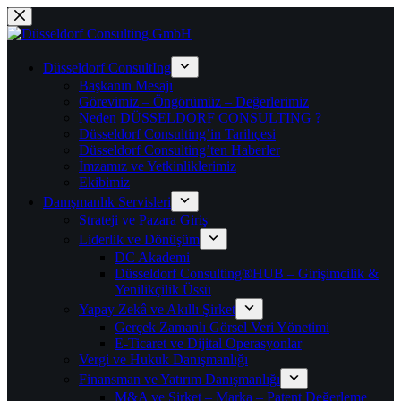
Skip
to
content
Düsseldorf ConsultIng
Başkanın Mesajı
Görevimiz – Öngörümüz – Değerlerimiz
Neden DÜSSELDORF CONSULTING ?
Düsseldorf Consulting’in Tarihçesi
Düsseldorf Consulting’ten Haberler
İmzamız ve Yetkinliklerimiz
Ekibimiz
Danışmanlık Servisleri
Strateji ve Pazara Giriş
Liderlik ve Dönüşüm
DC Akademi
Düsseldorf Consulting®HUB – Girişimcilik &
Yenilikçilik Üssü
Yapay Zekâ ve Akıllı Şirket
Gerçek Zamanlı Görsel Veri Yönetimi
E-Ticaret ve Dijital Operasyonlar
Vergi ve Hukuk Danışmanlığı
Finansman ve Yatırım Danışmanlığı
M&A ve Şirket – Marka – Patent Değerleme