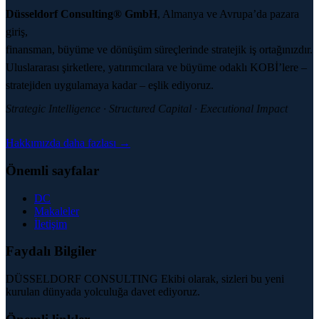
Düsseldorf Consulting® GmbH
, Almanya ve Avrupa’da pazara
giriş,
finansman, büyüme ve dönüşüm süreçlerinde stratejik iş ortağınızdır.
Uluslararası şirketlere, yatırımcılara ve büyüme odaklı KOBİ’lere –
stratejiden uygulamaya kadar – eşlik ediyoruz.
Strategic Intelligence · Structured Capital · Executional Impact
Hakkımızda daha fazlası →
Önemli sayfalar
DC
Makaleler
İletişim
Faydalı Bilgiler
DÜSSELDORF CONSULTING Ekibi olarak, sizleri bu yeni
kurulan dünyada yolculuğa davet ediyoruz.