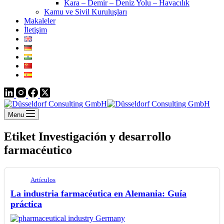
Kara – Demir – Deniz Yolu – Havacılık
Kamu ve Sivil Kuruluşları
Makaleler
İletişim
Menu
Etiket
Investigación y desarrollo
farmacéutico
Artículos
La industria farmacéutica en Alemania: Guía
práctica