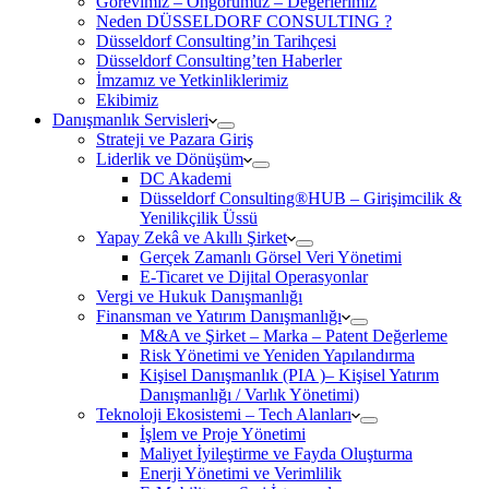
Görevimiz – Öngörümüz – Değerlerimiz
Neden DÜSSELDORF CONSULTING ?
Düsseldorf Consulting’in Tarihçesi
Düsseldorf Consulting’ten Haberler
İmzamız ve Yetkinliklerimiz
Ekibimiz
Danışmanlık Servisleri
Strateji ve Pazara Giriş
Liderlik ve Dönüşüm
DC Akademi
Düsseldorf Consulting®HUB – Girişimcilik &
Yenilikçilik Üssü
Yapay Zekâ ve Akıllı Şirket
Gerçek Zamanlı Görsel Veri Yönetimi
E-Ticaret ve Dijital Operasyonlar
Vergi ve Hukuk Danışmanlığı
Finansman ve Yatırım Danışmanlığı
M&A ve Şirket – Marka – Patent Değerleme
Risk Yönetimi ve Yeniden Yapılandırma
Kişisel Danışmanlık (PIA )– Kişisel Yatırım
Danışmanlığı / Varlık Yönetimi)
Teknoloji Ekosistemi – Tech Alanları
İşlem ve Proje Yönetimi
Maliyet İyileştirme ve Fayda Oluşturma
Enerji Yönetimi ve Verimlilik