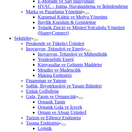
E-Mobilite ve Şarj İstasyonları
HVAC – Isıtma, Havalandırma ve İklimlendirme
Marka ve Pazarlama Yönetimi
Kurumsal Kültür ve Medya Yönetimi
Bayilik Kurulum & Genişletme
Tedarik Zinciri ve Müşteri Yolculuğu Yönetimi
(HappyConnect)
Sektörler
Perakende ve Tüketici Ürünleri
Inovasyon, Teknoloji ve Enerji
Inovasyon, Teknoloji ve Mühendislik
Yenilenebilir Enerji
Kimyasallar ve Gelişmiş Maddeler
Metaller ve Madencilik
Makina Endüstrisi
Finansman ve Yatırım
Sağlık, Biyoteknoloji ve Yaşam Bilimleri
Emlak Gelİştİrme
Gıda, Tarım ve Ormancılık
Organik Tarım
Organik Gıda ve İçecek
Orman ve Ahşap Ürünlerİ
Turizm ve Eğlence Endüstrisi
Taşıma Endüstrisi
Lojistik