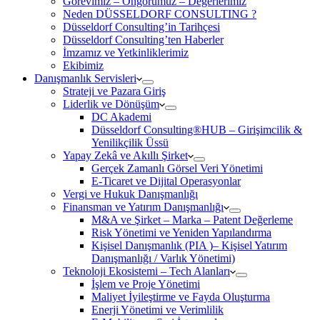
Görevimiz – Öngörümüz – Değerlerimiz
Neden DÜSSELDORF CONSULTING ?
Düsseldorf Consulting’in Tarihçesi
Düsseldorf Consulting’ten Haberler
İmzamız ve Yetkinliklerimiz
Ekibimiz
Danışmanlık Servisleri
Strateji ve Pazara Giriş
Liderlik ve Dönüşüm
DC Akademi
Düsseldorf Consulting®HUB – Girişimcilik &
Yenilikçilik Üssü
Yapay Zekâ ve Akıllı Şirket
Gerçek Zamanlı Görsel Veri Yönetimi
E-Ticaret ve Dijital Operasyonlar
Vergi ve Hukuk Danışmanlığı
Finansman ve Yatırım Danışmanlığı
M&A ve Şirket – Marka – Patent Değerleme
Risk Yönetimi ve Yeniden Yapılandırma
Kişisel Danışmanlık (PIA )– Kişisel Yatırım
Danışmanlığı / Varlık Yönetimi)
Teknoloji Ekosistemi – Tech Alanları
İşlem ve Proje Yönetimi
Maliyet İyileştirme ve Fayda Oluşturma
Enerji Yönetimi ve Verimlilik