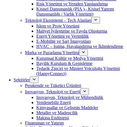
Risk Yönetimi ve Yeniden Yapılandırma
Kişisel Danışmanlık (PIA )– Kişisel Yatırım
Danışmanlığı / Varlık Yönetimi)
Teknoloji Ekosistemi – Tech Alanları
İşlem ve Proje Yönetimi
Maliyet İyileştirme ve Fayda Oluşturma
Enerji Yönetimi ve Verimlilik
E-Mobilite ve Şarj İstasyonları
HVAC – Isıtma, Havalandırma ve İklimlendirme
Marka ve Pazarlama Yönetimi
Kurumsal Kültür ve Medya Yönetimi
Bayilik Kurulum & Genişletme
Tedarik Zinciri ve Müşteri Yolculuğu Yönetimi
(HappyConnect)
Sektörler
Perakende ve Tüketici Ürünleri
Inovasyon, Teknoloji ve Enerji
Inovasyon, Teknoloji ve Mühendislik
Yenilenebilir Enerji
Kimyasallar ve Gelişmiş Maddeler
Metaller ve Madencilik
Makina Endüstrisi
Finansman ve Yatırım