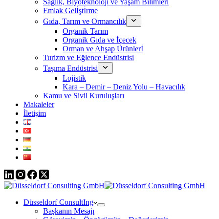
Sağlık, Biyoteknoloji ve Yaşam Bilimleri
Emlak Gelİştİrme
Gıda, Tarım ve Ormancılık
Organik Tarım
Organik Gıda ve İçecek
Orman ve Ahşap Ürünlerİ
Turizm ve Eğlence Endüstrisi
Taşıma Endüstrisi
Lojistik
Kara – Demir – Deniz Yolu – Havacılık
Kamu ve Sivil Kuruluşları
Makaleler
İletişim
Düsseldorf ConsultIng
Başkanın Mesajı