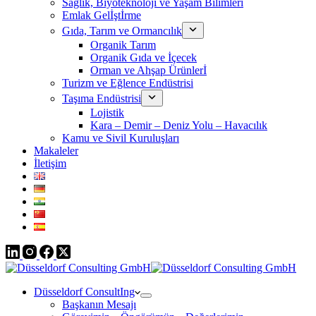
Sağlık, Biyoteknoloji ve Yaşam Bilimleri
Emlak Gelİştİrme
Gıda, Tarım ve Ormancılık
Organik Tarım
Organik Gıda ve İçecek
Orman ve Ahşap Ürünlerİ
Turizm ve Eğlence Endüstrisi
Taşıma Endüstrisi
Lojistik
Kara – Demir – Deniz Yolu – Havacılık
Kamu ve Sivil Kuruluşları
Makaleler
İletişim
Düsseldorf ConsultIng
Başkanın Mesajı