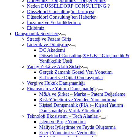
Görevimiz – Öngörümüz – Değerlerimiz
Neden DÜSSELDORF CONSULTING ?
Düsseldorf Consulting’in Tarihçesi
Düsseldorf Consulting’ten Haberler
İmzamız ve Yetkinliklerimiz
Ekibimiz
Danışmanlık Servisleri
Strateji ve Pazara Giriş
Liderlik ve Dönüşüm
DC Akademi
Düsseldorf Consulting®HUB – Girişimcilik &
Yenilikçilik Üssü
Yapay Zekâ ve Akıllı Şirket
Gerçek Zamanlı Görsel Veri Yönetimi
E-Ticaret ve Dijital Operasyonlar
Vergi ve Hukuk Danışmanlığı
Finansman ve Yatırım Danışmanlığı
M&A ve Şirket – Marka – Patent Değerleme
Risk Yönetimi ve Yeniden Yapılandırma
Kişisel Danışmanlık (PIA )– Kişisel Yatırım
Danışmanlığı / Varlık Yönetimi)
Teknoloji Ekosistemi – Tech Alanları
İşlem ve Proje Yönetimi
Maliyet İyileştirme ve Fayda Oluşturma
Enerji Yönetimi ve Verimlilik