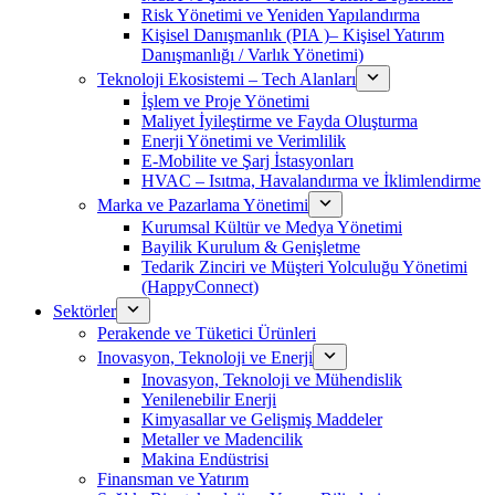
Risk Yönetimi ve Yeniden Yapılandırma
Kişisel Danışmanlık (PIA )– Kişisel Yatırım
Danışmanlığı / Varlık Yönetimi)
Teknoloji Ekosistemi – Tech Alanları
İşlem ve Proje Yönetimi
Maliyet İyileştirme ve Fayda Oluşturma
Enerji Yönetimi ve Verimlilik
E-Mobilite ve Şarj İstasyonları
HVAC – Isıtma, Havalandırma ve İklimlendirme
Marka ve Pazarlama Yönetimi
Kurumsal Kültür ve Medya Yönetimi
Bayilik Kurulum & Genişletme
Tedarik Zinciri ve Müşteri Yolculuğu Yönetimi
(HappyConnect)
Sektörler
Perakende ve Tüketici Ürünleri
Inovasyon, Teknoloji ve Enerji
Inovasyon, Teknoloji ve Mühendislik
Yenilenebilir Enerji
Kimyasallar ve Gelişmiş Maddeler
Metaller ve Madencilik
Makina Endüstrisi
Finansman ve Yatırım