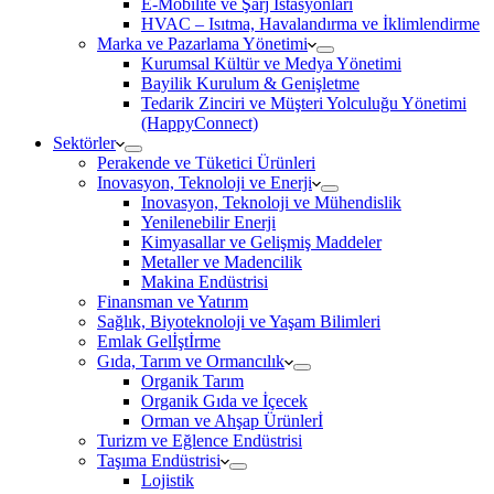
E-Mobilite ve Şarj İstasyonları
HVAC – Isıtma, Havalandırma ve İklimlendirme
Marka ve Pazarlama Yönetimi
Kurumsal Kültür ve Medya Yönetimi
Bayilik Kurulum & Genişletme
Tedarik Zinciri ve Müşteri Yolculuğu Yönetimi
(HappyConnect)
Sektörler
Perakende ve Tüketici Ürünleri
Inovasyon, Teknoloji ve Enerji
Inovasyon, Teknoloji ve Mühendislik
Yenilenebilir Enerji
Kimyasallar ve Gelişmiş Maddeler
Metaller ve Madencilik
Makina Endüstrisi
Finansman ve Yatırım
Sağlık, Biyoteknoloji ve Yaşam Bilimleri
Emlak Gelİştİrme
Gıda, Tarım ve Ormancılık
Organik Tarım
Organik Gıda ve İçecek
Orman ve Ahşap Ürünlerİ
Turizm ve Eğlence Endüstrisi
Taşıma Endüstrisi
Lojistik