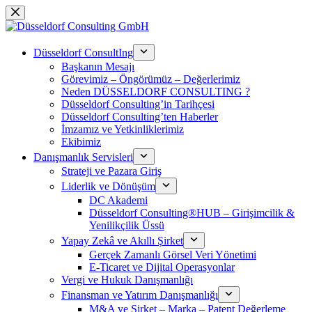
Skip
to
content
Düsseldorf ConsultIng
Başkanın Mesajı
Görevimiz – Öngörümüz – Değerlerimiz
Neden DÜSSELDORF CONSULTING ?
Düsseldorf Consulting’in Tarihçesi
Düsseldorf Consulting’ten Haberler
İmzamız ve Yetkinliklerimiz
Ekibimiz
Danışmanlık Servisleri
Strateji ve Pazara Giriş
Liderlik ve Dönüşüm
DC Akademi
Düsseldorf Consulting®HUB – Girişimcilik &
Yenilikçilik Üssü
Yapay Zekâ ve Akıllı Şirket
Gerçek Zamanlı Görsel Veri Yönetimi
E-Ticaret ve Dijital Operasyonlar
Vergi ve Hukuk Danışmanlığı
Finansman ve Yatırım Danışmanlığı
M&A ve Şirket – Marka – Patent Değerleme