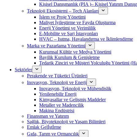
Kişisel Danışmanlık (PIA )– Kişisel Yatırım Danışm
Teknoloji Ekosistemi – Tech Alanları
İşlem ve Proje Yönetimi
Maliyet İyileştirme ve Fayda Oluşturma
Enerji Yönetimi ve Verimlilik
E-Mobilite ve Şarj İstasyonları
HVAC – Isıtma, Havalandırma ve İklimlendirme
Marka ve Pazarlama Yönetimi
Kurumsal Kültür ve Medya Yönetimi
Bayilik Kurulum & Genişletme
Tedarik Zinciri ve Müşteri Yolculuğu Yönetimi (
Sektörler
Perakende ve Tüketici Ürünleri
Inovasyon, Teknoloji ve Enerji
Inovasyon, Teknoloji ve Mühendislik
Yenilenebilir Enerji
Kimyasallar ve Gelişmiş Maddeler
Metaller ve Madencilik
Makina Endüstrisi
Finansman ve Yatırım
Sağlık, Biyoteknoloji ve Yaşam Bilimleri
Emlak Gelİştİrme
Gıda, Tarım ve Ormancılık