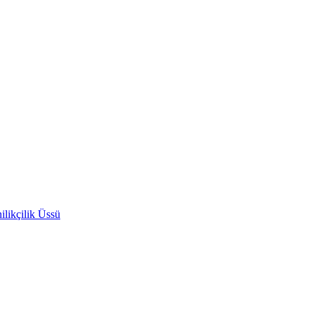
likçilik Üssü