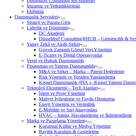
Düsseldorf Consulting’ten Haberler
İmzamız ve Yetkinliklerimiz
Ekibimiz
Danışmanlık Servisleri
Strateji ve Pazara Giriş
Liderlik ve Dönüşüm
DC Akademi
Düsseldorf Consulting®HUB – Girişimcilik & Yeni
Yapay Zekâ ve Akıllı Şirket
Gerçek Zamanlı Görsel Veri Yönetimi
E-Ticaret ve Dijital Operasyonlar
Vergi ve Hukuk Danışmanlığı
Finansman ve Yatırım Danışmanlığı
M&A ve Şirket – Marka – Patent Değerleme
Risk Yönetimi ve Yeniden Yapılandırma
Kişisel Danışmanlık (PIA )– Kişisel Yatırım Danışm
Teknoloji Ekosistemi – Tech Alanları
İşlem ve Proje Yönetimi
Maliyet İyileştirme ve Fayda Oluşturma
Enerji Yönetimi ve Verimlilik
E-Mobilite ve Şarj İstasyonları
HVAC – Isıtma, Havalandırma ve İklimlendirme
Marka ve Pazarlama Yönetimi
Kurumsal Kültür ve Medya Yönetimi
Bayilik Kurulum & Genişletme