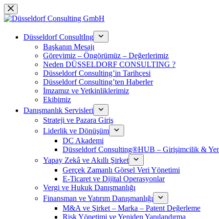
Skip
to
content
Düsseldorf ConsultIng
Başkanın Mesajı
Görevimiz – Öngörümüz – Değerlerimiz
Neden DÜSSELDORF CONSULTING ?
Düsseldorf Consulting’in Tarihçesi
Düsseldorf Consulting’ten Haberler
İmzamız ve Yetkinliklerimiz
Ekibimiz
Danışmanlık Servisleri
Strateji ve Pazara Giriş
Liderlik ve Dönüşüm
DC Akademi
Düsseldorf Consulting®HUB – Girişimcilik & Yeni
Yapay Zekâ ve Akıllı Şirket
Gerçek Zamanlı Görsel Veri Yönetimi
E-Ticaret ve Dijital Operasyonlar
Vergi ve Hukuk Danışmanlığı
Finansman ve Yatırım Danışmanlığı
M&A ve Şirket – Marka – Patent Değerleme
Risk Yönetimi ve Yeniden Yapılandırma