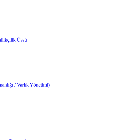
likçilik Üssü
anlığı / Varlık Yönetimi)