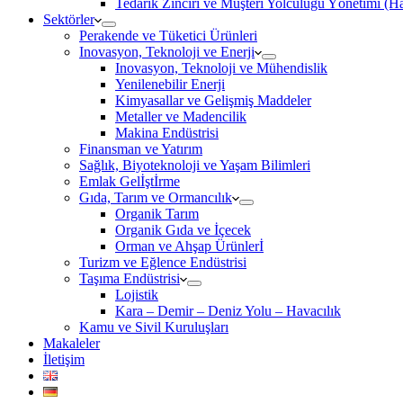
Tedarik Zinciri ve Müşteri Yolculuğu Yönetimi (
Sektörler
Perakende ve Tüketici Ürünleri
Inovasyon, Teknoloji ve Enerji
Inovasyon, Teknoloji ve Mühendislik
Yenilenebilir Enerji
Kimyasallar ve Gelişmiş Maddeler
Metaller ve Madencilik
Makina Endüstrisi
Finansman ve Yatırım
Sağlık, Biyoteknoloji ve Yaşam Bilimleri
Emlak Gelİştİrme
Gıda, Tarım ve Ormancılık
Organik Tarım
Organik Gıda ve İçecek
Orman ve Ahşap Ürünlerİ
Turizm ve Eğlence Endüstrisi
Taşıma Endüstrisi
Lojistik
Kara – Demir – Deniz Yolu – Havacılık
Kamu ve Sivil Kuruluşları
Makaleler
İletişim