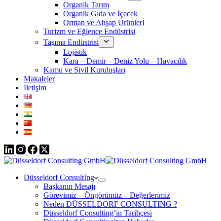
Organik Tarım
Organik Gıda ve İçecek
Orman ve Ahşap Ürünlerİ
Turizm ve Eğlence Endüstrisi
Taşıma Endüstrisi
Lojistik
Kara – Demir – Deniz Yolu – Havacılık
Kamu ve Sivil Kuruluşları
Makaleler
İletişim
Düsseldorf ConsultIng
Başkanın Mesajı
Görevimiz – Öngörümüz – Değerlerimiz
Neden DÜSSELDORF CONSULTING ?
Düsseldorf Consulting’in Tarihçesi