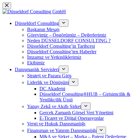
Skip
to
content
Düsseldorf ConsultIng
Başkanın Mesajı
Görevimiz – Öngörümüz – Değerlerimiz
Neden DÜSSELDORF CONSULTING ?
Düsseldorf Consulting’in Tarihçesi
Düsseldorf Consulting’ten Haberler
İmzamız ve Yetkinliklerimiz
Ekibimiz
Danışmanlık Servisleri
Strateji ve Pazara Giriş
Liderlik ve Dönüşüm
DC Akademi
Düsseldorf Consulting®HUB – Girişimcilik &
Yenilikçilik Üssü
Yapay Zekâ ve Akıllı Şirket
Gerçek Zamanlı Görsel Veri Yönetimi
E-Ticaret ve Dijital Operasyonlar
Vergi ve Hukuk Danışmanlığı
Finansman ve Yatırım Danışmanlığı
M&A ve Şirket – Marka – Patent Değerleme