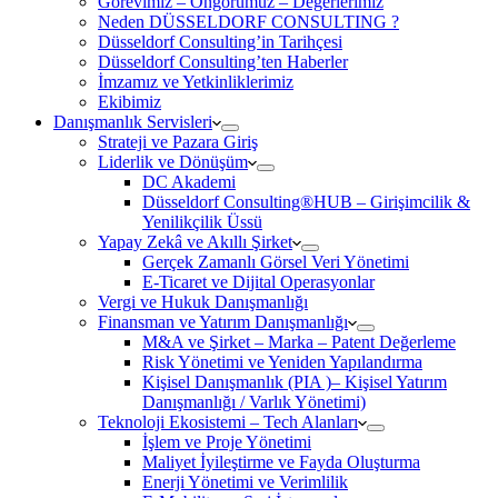
Görevimiz – Öngörümüz – Değerlerimiz
Neden DÜSSELDORF CONSULTING ?
Düsseldorf Consulting’in Tarihçesi
Düsseldorf Consulting’ten Haberler
İmzamız ve Yetkinliklerimiz
Ekibimiz
Danışmanlık Servisleri
Strateji ve Pazara Giriş
Liderlik ve Dönüşüm
DC Akademi
Düsseldorf Consulting®HUB – Girişimcilik &
Yenilikçilik Üssü
Yapay Zekâ ve Akıllı Şirket
Gerçek Zamanlı Görsel Veri Yönetimi
E-Ticaret ve Dijital Operasyonlar
Vergi ve Hukuk Danışmanlığı
Finansman ve Yatırım Danışmanlığı
M&A ve Şirket – Marka – Patent Değerleme
Risk Yönetimi ve Yeniden Yapılandırma
Kişisel Danışmanlık (PIA )– Kişisel Yatırım
Danışmanlığı / Varlık Yönetimi)
Teknoloji Ekosistemi – Tech Alanları
İşlem ve Proje Yönetimi
Maliyet İyileştirme ve Fayda Oluşturma
Enerji Yönetimi ve Verimlilik