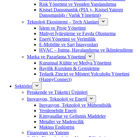
Risk Yönetimi ve Yeniden Yapılandırma
Kişisel Danışmanlık (PIA )– Kişisel Yatırım
Danışmanlığı / Varlık Yönetimi)
Teknoloji Ekosistemi – Tech Alanları
İşlem ve Proje Yönetimi
Maliyet İyileştirme ve Fayda Oluşturma
Enerji Yönetimi ve Verimlilik
E-Mobilite ve Şarj İstasyonları
HVAC – Isıtma, Havalandırma ve İklimlendirme
Marka ve Pazarlama Yönetimi
Kurumsal Kültür ve Medya Yönetimi
Bayilik Kurulum & Genişletme
Tedarik Zinciri ve Müşteri Yolculuğu Yönetimi
(HappyConnect)
Sektörler
Perakende ve Tüketici Ürünleri
Inovasyon, Teknoloji ve Enerji
Inovasyon, Teknoloji ve Mühendislik
Yenilenebilir Enerji
Kimyasallar ve Gelişmiş Maddeler
Metaller ve Madencilik
Makina Endüstrisi
Finansman ve Yatırım