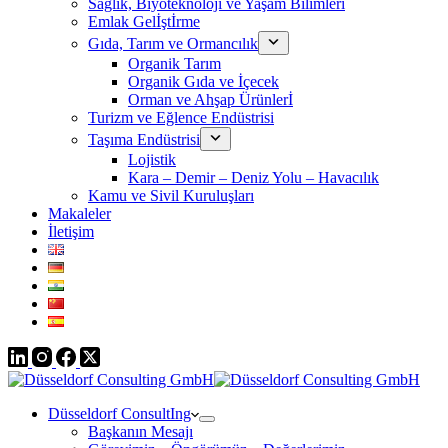
Sağlık, Biyoteknoloji ve Yaşam Bilimleri
Emlak Gelİştİrme
Gıda, Tarım ve Ormancılık
Organik Tarım
Organik Gıda ve İçecek
Orman ve Ahşap Ürünlerİ
Turizm ve Eğlence Endüstrisi
Taşıma Endüstrisi
Lojistik
Kara – Demir – Deniz Yolu – Havacılık
Kamu ve Sivil Kuruluşları
Makaleler
İletişim
Düsseldorf ConsultIng
Başkanın Mesajı