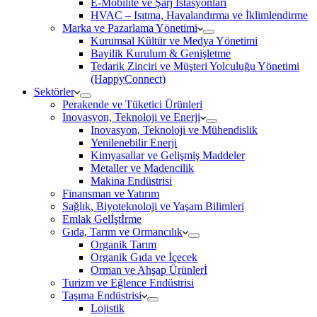
E-Mobilite ve Şarj İstasyonları
HVAC – Isıtma, Havalandırma ve İklimlendirme
Marka ve Pazarlama Yönetimi
Kurumsal Kültür ve Medya Yönetimi
Bayilik Kurulum & Genişletme
Tedarik Zinciri ve Müşteri Yolculuğu Yönetimi
(HappyConnect)
Sektörler
Perakende ve Tüketici Ürünleri
Inovasyon, Teknoloji ve Enerji
Inovasyon, Teknoloji ve Mühendislik
Yenilenebilir Enerji
Kimyasallar ve Gelişmiş Maddeler
Metaller ve Madencilik
Makina Endüstrisi
Finansman ve Yatırım
Sağlık, Biyoteknoloji ve Yaşam Bilimleri
Emlak Gelİştİrme
Gıda, Tarım ve Ormancılık
Organik Tarım
Organik Gıda ve İçecek
Orman ve Ahşap Ürünlerİ
Turizm ve Eğlence Endüstrisi
Taşıma Endüstrisi
Lojistik