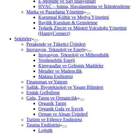
E-Mobilite ve Şarj İstasyonları
HVAC – Isıtma, Havalandırma ve İklimlendirme
Marka ve Pazarlama Yönetimi
Kurumsal Kültür ve Medya Yönetimi
Bayilik Kurulum & Genişletme
Tedarik Zinciri ve Müşteri Yolculuğu Yönetimi
(HappyConnect)
Sektörler
Perakende ve Tüketici Ürünleri
Inovasyon, Teknoloji ve Enerji
Inovasyon, Teknoloji ve Mühendislik
Yenilenebilir Enerji
Kimyasallar ve Gelişmiş Maddeler
Metaller ve Madencilik
Makina Endüstrisi
Finansman ve Yatırım
Sağlık, Biyoteknoloji ve Yaşam Bilimleri
Emlak Gelİştİrme
Gıda, Tarım ve Ormancılık
Organik Tarım
Organik Gıda ve İçecek
Orman ve Ahşap Ürünlerİ
Turizm ve Eğlence Endüstrisi
Taşıma Endüstrisi
Lojistik