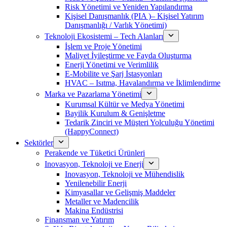
Risk Yönetimi ve Yeniden Yapılandırma
Kişisel Danışmanlık (PIA )– Kişisel Yatırım
Danışmanlığı / Varlık Yönetimi)
Teknoloji Ekosistemi – Tech Alanları
İşlem ve Proje Yönetimi
Maliyet İyileştirme ve Fayda Oluşturma
Enerji Yönetimi ve Verimlilik
E-Mobilite ve Şarj İstasyonları
HVAC – Isıtma, Havalandırma ve İklimlendirme
Marka ve Pazarlama Yönetimi
Kurumsal Kültür ve Medya Yönetimi
Bayilik Kurulum & Genişletme
Tedarik Zinciri ve Müşteri Yolculuğu Yönetimi
(HappyConnect)
Sektörler
Perakende ve Tüketici Ürünleri
Inovasyon, Teknoloji ve Enerji
Inovasyon, Teknoloji ve Mühendislik
Yenilenebilir Enerji
Kimyasallar ve Gelişmiş Maddeler
Metaller ve Madencilik
Makina Endüstrisi
Finansman ve Yatırım