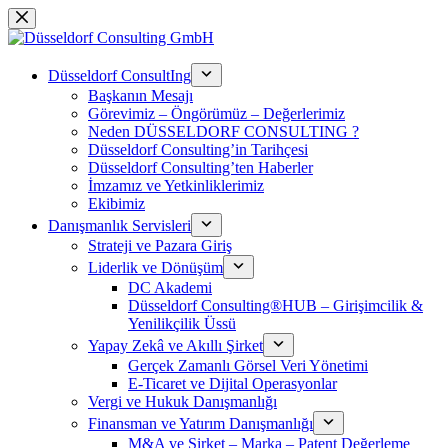
Skip
to
content
Düsseldorf ConsultIng
Başkanın Mesajı
Görevimiz – Öngörümüz – Değerlerimiz
Neden DÜSSELDORF CONSULTING ?
Düsseldorf Consulting’in Tarihçesi
Düsseldorf Consulting’ten Haberler
İmzamız ve Yetkinliklerimiz
Ekibimiz
Danışmanlık Servisleri
Strateji ve Pazara Giriş
Liderlik ve Dönüşüm
DC Akademi
Düsseldorf Consulting®HUB – Girişimcilik &
Yenilikçilik Üssü
Yapay Zekâ ve Akıllı Şirket
Gerçek Zamanlı Görsel Veri Yönetimi
E-Ticaret ve Dijital Operasyonlar
Vergi ve Hukuk Danışmanlığı
Finansman ve Yatırım Danışmanlığı
M&A ve Şirket – Marka – Patent Değerleme