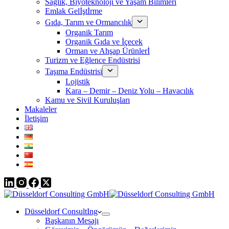
Sağlık, Biyoteknoloji ve Yaşam Bilimleri
Emlak Gelİştİrme
Gıda, Tarım ve Ormancılık
Organik Tarım
Organik Gıda ve İçecek
Orman ve Ahşap Ürünlerİ
Turizm ve Eğlence Endüstrisi
Taşıma Endüstrisi
Lojistik
Kara – Demir – Deniz Yolu – Havacılık
Kamu ve Sivil Kuruluşları
Makaleler
İletişim
Düsseldorf ConsultIng
Başkanın Mesajı