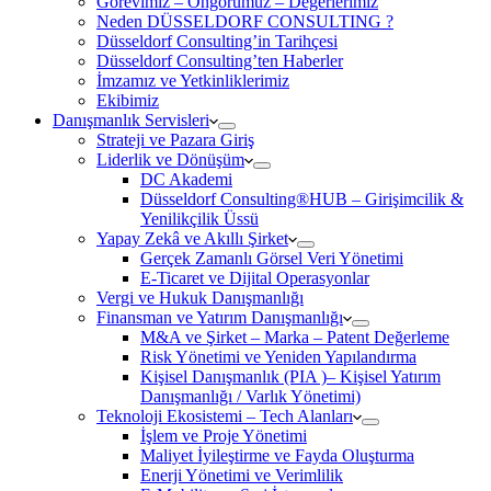
Görevimiz – Öngörümüz – Değerlerimiz
Neden DÜSSELDORF CONSULTING ?
Düsseldorf Consulting’in Tarihçesi
Düsseldorf Consulting’ten Haberler
İmzamız ve Yetkinliklerimiz
Ekibimiz
Danışmanlık Servisleri
Strateji ve Pazara Giriş
Liderlik ve Dönüşüm
DC Akademi
Düsseldorf Consulting®HUB – Girişimcilik &
Yenilikçilik Üssü
Yapay Zekâ ve Akıllı Şirket
Gerçek Zamanlı Görsel Veri Yönetimi
E-Ticaret ve Dijital Operasyonlar
Vergi ve Hukuk Danışmanlığı
Finansman ve Yatırım Danışmanlığı
M&A ve Şirket – Marka – Patent Değerleme
Risk Yönetimi ve Yeniden Yapılandırma
Kişisel Danışmanlık (PIA )– Kişisel Yatırım
Danışmanlığı / Varlık Yönetimi)
Teknoloji Ekosistemi – Tech Alanları
İşlem ve Proje Yönetimi
Maliyet İyileştirme ve Fayda Oluşturma
Enerji Yönetimi ve Verimlilik