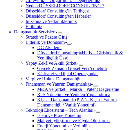
Görevimiz – Öngörümüz – Değerlerimiz
Neden DÜSSELDORF CONSULTING ?
Düsseldorf Consulting’in Tarihçesi
Düsseldorf Consulting’ten Haberler
İmzamız ve Yetkinliklerimiz
Ekibimiz
Danışmanlık Servisleri
Strateji ve Pazara Giriş
Liderlik ve Dönüşüm
DC Akademi
Düsseldorf Consulting®HUB – Girişimcilik &
Yenilikçilik Üssü
Yapay Zekâ ve Akıllı Şirket
Gerçek Zamanlı Görsel Veri Yönetimi
E-Ticaret ve Dijital Operasyonlar
Vergi ve Hukuk Danışmanlığı
Finansman ve Yatırım Danışmanlığı
M&A ve Şirket – Marka – Patent Değerleme
Risk Yönetimi ve Yeniden Yapılandırma
Kişisel Danışmanlık (PIA )– Kişisel Yatırım
Danışmanlığı / Varlık Yönetimi)
Teknoloji Ekosistemi – Tech Alanları
İşlem ve Proje Yönetimi
Maliyet İyileştirme ve Fayda Oluşturma
Enerji Yönetimi ve Verimlilik