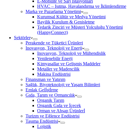
E-Mobilite ve Şarj İstasyonları
HVAC – Isıtma, Havalandırma ve İklimlendirme
Marka ve Pazarlama Yönetimi
Kurumsal Kültür ve Medya Yönetimi
Bayilik Kurulum & Genişletme
Tedarik Zinciri ve Müşteri Yolculuğu Yönetimi
(HappyConnect)
Sektörler
Perakende ve Tüketici Ürünleri
Inovasyon, Teknoloji ve Enerji
Inovasyon, Teknoloji ve Mühendislik
Yenilenebilir Enerji
Kimyasallar ve Gelişmiş Maddeler
Metaller ve Madencilik
Makina Endüstrisi
Finansman ve Yatırım
Sağlık, Biyoteknoloji ve Yaşam Bilimleri
Emlak Gelİştİrme
Gıda, Tarım ve Ormancılık
Organik Tarım
Organik Gıda ve İçecek
Orman ve Ahşap Ürünlerİ
Turizm ve Eğlence Endüstrisi
Taşıma Endüstrisi
Lojistik