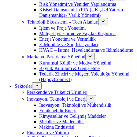
Risk Yönetimi ve Yeniden Yapılandırma
Kişisel Danışmanlık (PIA )– Kişisel Yatırım
Danışmanlığı / Varlık Yönetimi)
Teknoloji Ekosistemi – Tech Alanları
İşlem ve Proje Yönetimi
Maliyet İyileştirme ve Fayda Oluşturma
Enerji Yönetimi ve Verimlilik
E-Mobilite ve Şarj İstasyonları
HVAC – Isıtma, Havalandırma ve İklimlendirme
Marka ve Pazarlama Yönetimi
Kurumsal Kültür ve Medya Yönetimi
Bayilik Kurulum & Genişletme
Tedarik Zinciri ve Müşteri Yolculuğu Yönetimi
(HappyConnect)
Sektörler
Perakende ve Tüketici Ürünleri
Inovasyon, Teknoloji ve Enerji
Inovasyon, Teknoloji ve Mühendislik
Yenilenebilir Enerji
Kimyasallar ve Gelişmiş Maddeler
Metaller ve Madencilik
Makina Endüstrisi
Finansman ve Yatırım