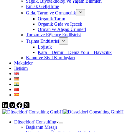
Sağlık, Biyoteknoloji ve Yaşam Bilimleri
Emlak Gelİştİrme
Gıda, Tarım ve Ormancılık
Organik Tarım
Organik Gıda ve İçecek
Orman ve Ahşap Ürünlerİ
Turizm ve Eğlence Endüstrisi
Taşıma Endüstrisi
Lojistik
Kara – Demir – Deniz Yolu – Havacılık
Kamu ve Sivil Kuruluşları
Makaleler
İletişim
Düsseldorf ConsultIng
Başkanın Mesajı