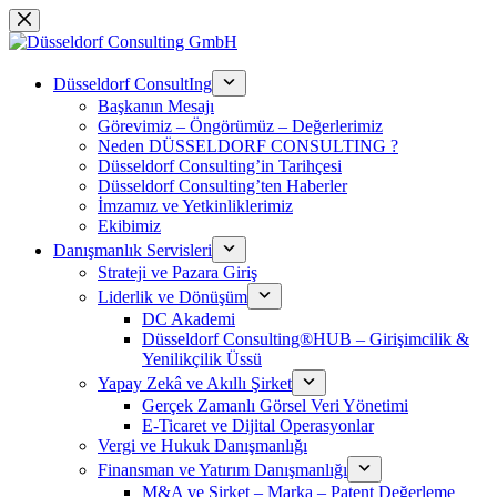
Skip
to
content
Düsseldorf ConsultIng
Başkanın Mesajı
Görevimiz – Öngörümüz – Değerlerimiz
Neden DÜSSELDORF CONSULTING ?
Düsseldorf Consulting’in Tarihçesi
Düsseldorf Consulting’ten Haberler
İmzamız ve Yetkinliklerimiz
Ekibimiz
Danışmanlık Servisleri
Strateji ve Pazara Giriş
Liderlik ve Dönüşüm
DC Akademi
Düsseldorf Consulting®HUB – Girişimcilik &
Yenilikçilik Üssü
Yapay Zekâ ve Akıllı Şirket
Gerçek Zamanlı Görsel Veri Yönetimi
E-Ticaret ve Dijital Operasyonlar
Vergi ve Hukuk Danışmanlığı
Finansman ve Yatırım Danışmanlığı
M&A ve Şirket – Marka – Patent Değerleme