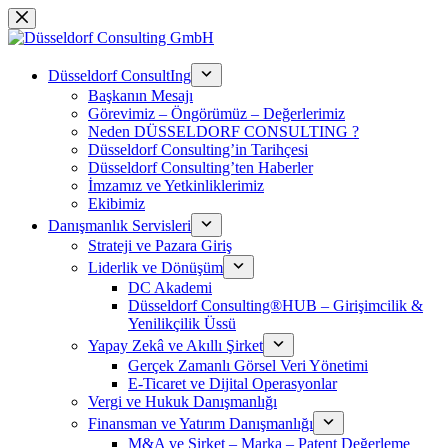
Skip
to
content
Düsseldorf ConsultIng
Başkanın Mesajı
Görevimiz – Öngörümüz – Değerlerimiz
Neden DÜSSELDORF CONSULTING ?
Düsseldorf Consulting’in Tarihçesi
Düsseldorf Consulting’ten Haberler
İmzamız ve Yetkinliklerimiz
Ekibimiz
Danışmanlık Servisleri
Strateji ve Pazara Giriş
Liderlik ve Dönüşüm
DC Akademi
Düsseldorf Consulting®HUB – Girişimcilik &
Yenilikçilik Üssü
Yapay Zekâ ve Akıllı Şirket
Gerçek Zamanlı Görsel Veri Yönetimi
E-Ticaret ve Dijital Operasyonlar
Vergi ve Hukuk Danışmanlığı
Finansman ve Yatırım Danışmanlığı
M&A ve Şirket – Marka – Patent Değerleme