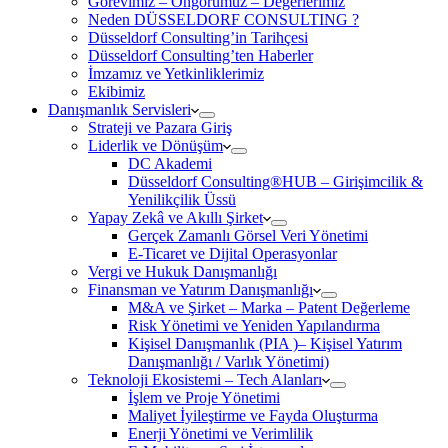
Görevimiz – Öngörümüz – Değerlerimiz
Neden DÜSSELDORF CONSULTING ?
Düsseldorf Consulting’in Tarihçesi
Düsseldorf Consulting’ten Haberler
İmzamız ve Yetkinliklerimiz
Ekibimiz
Danışmanlık Servisleri
Strateji ve Pazara Giriş
Liderlik ve Dönüşüm
DC Akademi
Düsseldorf Consulting®HUB – Girişimcilik &
Yenilikçilik Üssü
Yapay Zekâ ve Akıllı Şirket
Gerçek Zamanlı Görsel Veri Yönetimi
E-Ticaret ve Dijital Operasyonlar
Vergi ve Hukuk Danışmanlığı
Finansman ve Yatırım Danışmanlığı
M&A ve Şirket – Marka – Patent Değerleme
Risk Yönetimi ve Yeniden Yapılandırma
Kişisel Danışmanlık (PIA )– Kişisel Yatırım
Danışmanlığı / Varlık Yönetimi)
Teknoloji Ekosistemi – Tech Alanları
İşlem ve Proje Yönetimi
Maliyet İyileştirme ve Fayda Oluşturma
Enerji Yönetimi ve Verimlilik