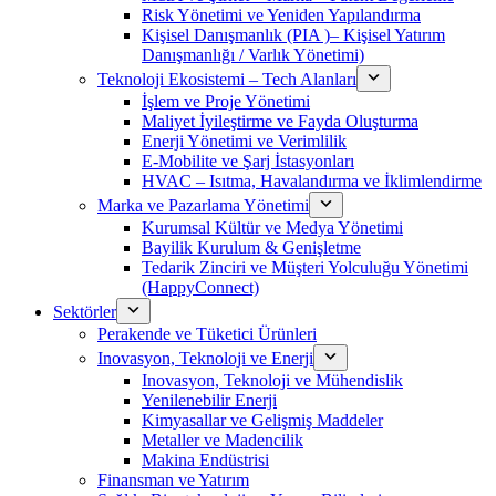
Risk Yönetimi ve Yeniden Yapılandırma
Kişisel Danışmanlık (PIA )– Kişisel Yatırım
Danışmanlığı / Varlık Yönetimi)
Teknoloji Ekosistemi – Tech Alanları
İşlem ve Proje Yönetimi
Maliyet İyileştirme ve Fayda Oluşturma
Enerji Yönetimi ve Verimlilik
E-Mobilite ve Şarj İstasyonları
HVAC – Isıtma, Havalandırma ve İklimlendirme
Marka ve Pazarlama Yönetimi
Kurumsal Kültür ve Medya Yönetimi
Bayilik Kurulum & Genişletme
Tedarik Zinciri ve Müşteri Yolculuğu Yönetimi
(HappyConnect)
Sektörler
Perakende ve Tüketici Ürünleri
Inovasyon, Teknoloji ve Enerji
Inovasyon, Teknoloji ve Mühendislik
Yenilenebilir Enerji
Kimyasallar ve Gelişmiş Maddeler
Metaller ve Madencilik
Makina Endüstrisi
Finansman ve Yatırım