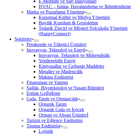
E-Mobilite ve Şarj İstasyonları
HVAC – Isıtma, Havalandırma ve İklimlendirme
Marka ve Pazarlama Yönetimi
Kurumsal Kültür ve Medya Yönetimi
Bayilik Kurulum & Genişletme
Tedarik Zinciri ve Müşteri Yolculuğu Yönetimi
(HappyConnect)
Sektörler
Perakende ve Tüketici Ürünleri
Inovasyon, Teknoloji ve Enerji
Inovasyon, Teknoloji ve Mühendislik
Yenilenebilir Enerji
Kimyasallar ve Gelişmiş Maddeler
Metaller ve Madencilik
Makina Endüstrisi
Finansman ve Yatırım
Sağlık, Biyoteknoloji ve Yaşam Bilimleri
Emlak Gelİştİrme
Gıda, Tarım ve Ormancılık
Organik Tarım
Organik Gıda ve İçecek
Orman ve Ahşap Ürünlerİ
Turizm ve Eğlence Endüstrisi
Taşıma Endüstrisi
Lojistik