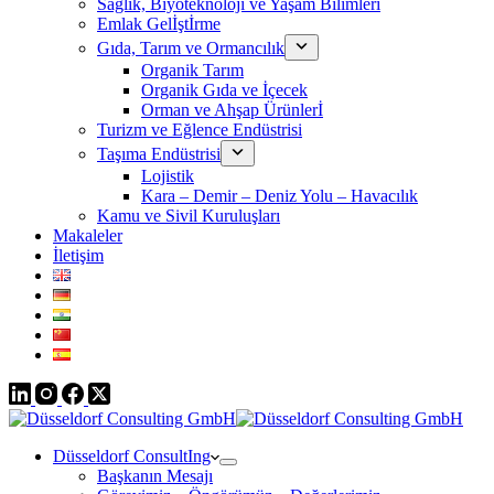
Sağlık, Biyoteknoloji ve Yaşam Bilimleri
Emlak Gelİştİrme
Gıda, Tarım ve Ormancılık
Organik Tarım
Organik Gıda ve İçecek
Orman ve Ahşap Ürünlerİ
Turizm ve Eğlence Endüstrisi
Taşıma Endüstrisi
Lojistik
Kara – Demir – Deniz Yolu – Havacılık
Kamu ve Sivil Kuruluşları
Makaleler
İletişim
Düsseldorf ConsultIng
Başkanın Mesajı