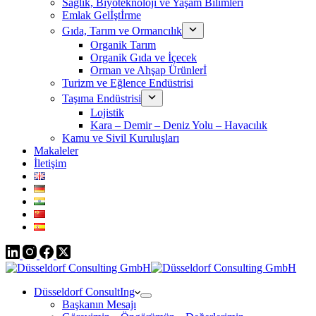
Sağlık, Biyoteknoloji ve Yaşam Bilimleri
Emlak Gelİştİrme
Gıda, Tarım ve Ormancılık
Organik Tarım
Organik Gıda ve İçecek
Orman ve Ahşap Ürünlerİ
Turizm ve Eğlence Endüstrisi
Taşıma Endüstrisi
Lojistik
Kara – Demir – Deniz Yolu – Havacılık
Kamu ve Sivil Kuruluşları
Makaleler
İletişim
Düsseldorf ConsultIng
Başkanın Mesajı