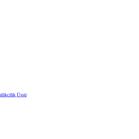
likçilik Üssü