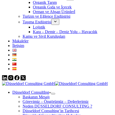
Organik Tarım
Organik Gıda ve İçecek
Orman ve Ahşap Ürünlerİ
Turizm ve Eğlence Endüstrisi
Taşıma Endüstrisi
Lojistik
Kara – Demir – Deniz Yolu – Havacılık
Kamu ve Sivil Kuruluşları
Makaleler
İletişim
Düsseldorf ConsultIng
Başkanın Mesajı
Görevimiz – Öngörümüz – Değerlerimiz
Neden DÜSSELDORF CONSULTING ?
Düsseldorf Consulting’in Tarihçesi