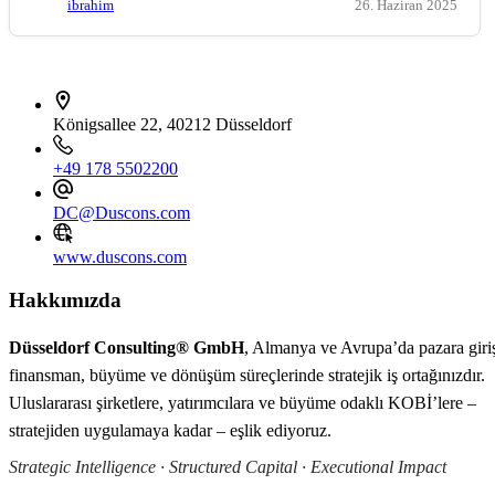
ibrahim
26. Haziran 2025
İletişim bilgileri
Königsallee 22, 40212 Düsseldorf
+49 178 5502200
DC@Duscons.com
www.duscons.com
Hakkımızda
Düsseldorf Consulting® GmbH
, Almanya ve Avrupa’da pazara giri
finansman, büyüme ve dönüşüm süreçlerinde stratejik iş ortağınızdır.
Uluslararası şirketlere, yatırımcılara ve büyüme odaklı KOBİ’lere –
stratejiden uygulamaya kadar – eşlik ediyoruz.
Strategic Intelligence · Structured Capital · Executional Impact