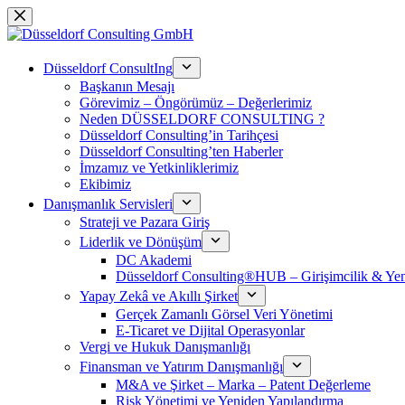
Skip
to
content
Düsseldorf ConsultIng
Başkanın Mesajı
Görevimiz – Öngörümüz – Değerlerimiz
Neden DÜSSELDORF CONSULTING ?
Düsseldorf Consulting’in Tarihçesi
Düsseldorf Consulting’ten Haberler
İmzamız ve Yetkinliklerimiz
Ekibimiz
Danışmanlık Servisleri
Strateji ve Pazara Giriş
Liderlik ve Dönüşüm
DC Akademi
Düsseldorf Consulting®HUB – Girişimcilik & Yeni
Yapay Zekâ ve Akıllı Şirket
Gerçek Zamanlı Görsel Veri Yönetimi
E-Ticaret ve Dijital Operasyonlar
Vergi ve Hukuk Danışmanlığı
Finansman ve Yatırım Danışmanlığı
M&A ve Şirket – Marka – Patent Değerleme
Risk Yönetimi ve Yeniden Yapılandırma