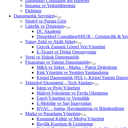
Düsseldorf Consulting’ten Haberler
İmzamız ve Yetkinliklerimiz
Ekibimiz
Danışmanlık Servisleri
Strateji ve Pazara Giriş
Liderlik ve Dönüşüm
DC Akademi
Düsseldorf Consulting®HUB – Girişimcilik & Yeni
Yapay Zekâ ve Akıllı Şirket
Gerçek Zamanlı Görsel Veri Yönetimi
E-Ticaret ve Dijital Operasyonlar
Vergi ve Hukuk Danışmanlığı
Finansman ve Yatırım Danışmanlığı
M&A ve Şirket – Marka – Patent Değerleme
Risk Yönetimi ve Yeniden Yapılandırma
Kişisel Danışmanlık (PIA )– Kişisel Yatırım Danışm
Teknoloji Ekosistemi – Tech Alanları
İşlem ve Proje Yönetimi
Maliyet İyileştirme ve Fayda Oluşturma
Enerji Yönetimi ve Verimlilik
E-Mobilite ve Şarj İstasyonları
HVAC – Isıtma, Havalandırma ve İklimlendirme
Marka ve Pazarlama Yönetimi
Kurumsal Kültür ve Medya Yönetimi
Bayilik Kurulum & Genişletme