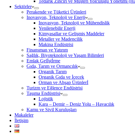
Tedarik Zinciri ve Müşteri Yolculuğu Yönetimi (
Sektörler
Perakende ve Tüketici Ürünleri
Inovasyon, Teknoloji ve Enerji
Inovasyon, Teknoloji ve Mühendislik
Yenilenebilir Enerji
Kimyasallar ve Gelişmiş Maddeler
Metaller ve Madencilik
Makina Endüstrisi
Finansman ve Yatırım
Sağlık, Biyoteknoloji ve Yaşam Bilimleri
Emlak Gelİştİrme
Gıda, Tarım ve Ormancılık
Organik Tarım
Organik Gıda ve İçecek
Orman ve Ahşap Ürünlerİ
Turizm ve Eğlence Endüstrisi
Taşıma Endüstrisi
Lojistik
Kara – Demir – Deniz Yolu – Havacılık
Kamu ve Sivil Kuruluşları
Makaleler
İletişim