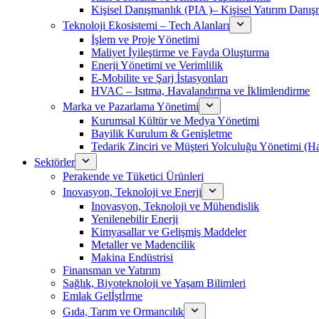
Kişisel Danışmanlık (PIA )– Kişisel Yatırım Danışm
Teknoloji Ekosistemi – Tech Alanları
İşlem ve Proje Yönetimi
Maliyet İyileştirme ve Fayda Oluşturma
Enerji Yönetimi ve Verimlilik
E-Mobilite ve Şarj İstasyonları
HVAC – Isıtma, Havalandırma ve İklimlendirme
Marka ve Pazarlama Yönetimi
Kurumsal Kültür ve Medya Yönetimi
Bayilik Kurulum & Genişletme
Tedarik Zinciri ve Müşteri Yolculuğu Yönetimi (
Sektörler
Perakende ve Tüketici Ürünleri
Inovasyon, Teknoloji ve Enerji
Inovasyon, Teknoloji ve Mühendislik
Yenilenebilir Enerji
Kimyasallar ve Gelişmiş Maddeler
Metaller ve Madencilik
Makina Endüstrisi
Finansman ve Yatırım
Sağlık, Biyoteknoloji ve Yaşam Bilimleri
Emlak Gelİştİrme
Gıda, Tarım ve Ormancılık