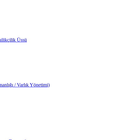
likçilik Üssü
anlığı / Varlık Yönetimi)