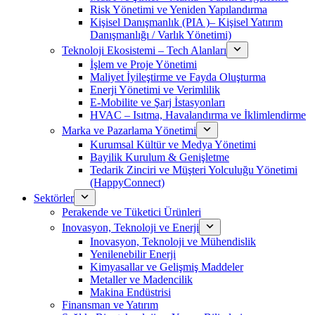
Risk Yönetimi ve Yeniden Yapılandırma
Kişisel Danışmanlık (PIA )– Kişisel Yatırım
Danışmanlığı / Varlık Yönetimi)
Teknoloji Ekosistemi – Tech Alanları
İşlem ve Proje Yönetimi
Maliyet İyileştirme ve Fayda Oluşturma
Enerji Yönetimi ve Verimlilik
E-Mobilite ve Şarj İstasyonları
HVAC – Isıtma, Havalandırma ve İklimlendirme
Marka ve Pazarlama Yönetimi
Kurumsal Kültür ve Medya Yönetimi
Bayilik Kurulum & Genişletme
Tedarik Zinciri ve Müşteri Yolculuğu Yönetimi
(HappyConnect)
Sektörler
Perakende ve Tüketici Ürünleri
Inovasyon, Teknoloji ve Enerji
Inovasyon, Teknoloji ve Mühendislik
Yenilenebilir Enerji
Kimyasallar ve Gelişmiş Maddeler
Metaller ve Madencilik
Makina Endüstrisi
Finansman ve Yatırım