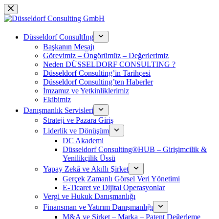
Skip
to
content
Düsseldorf ConsultIng
Başkanın Mesajı
Görevimiz – Öngörümüz – Değerlerimiz
Neden DÜSSELDORF CONSULTING ?
Düsseldorf Consulting’in Tarihçesi
Düsseldorf Consulting’ten Haberler
İmzamız ve Yetkinliklerimiz
Ekibimiz
Danışmanlık Servisleri
Strateji ve Pazara Giriş
Liderlik ve Dönüşüm
DC Akademi
Düsseldorf Consulting®HUB – Girişimcilik &
Yenilikçilik Üssü
Yapay Zekâ ve Akıllı Şirket
Gerçek Zamanlı Görsel Veri Yönetimi
E-Ticaret ve Dijital Operasyonlar
Vergi ve Hukuk Danışmanlığı
Finansman ve Yatırım Danışmanlığı
M&A ve Şirket – Marka – Patent Değerleme