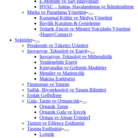
E-Mobilite ve Şarj İstasyonları
HVAC – Isıtma, Havalandırma ve İklimlendirme
Marka ve Pazarlama Yönetimi
Kurumsal Kültür ve Medya Yönetimi
Bayilik Kurulum & Genişletme
Tedarik Zinciri ve Müşteri Yolculuğu Yönetimi
(HappyConnect)
Sektörler
Perakende ve Tüketici Ürünleri
Inovasyon, Teknoloji ve Enerji
Inovasyon, Teknoloji ve Mühendislik
Yenilenebilir Enerji
Kimyasallar ve Gelişmiş Maddeler
Metaller ve Madencilik
Makina Endüstrisi
Finansman ve Yatırım
Sağlık, Biyoteknoloji ve Yaşam Bilimleri
Emlak Gelİştİrme
Gıda, Tarım ve Ormancılık
Organik Tarım
Organik Gıda ve İçecek
Orman ve Ahşap Ürünlerİ
Turizm ve Eğlence Endüstrisi
Taşıma Endüstrisi
Lojistik