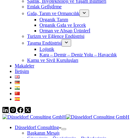
Sağlık, Biyoteknoloji ve Yaşam Bilimleri
Emlak Gelİştİrme
Gıda, Tarım ve Ormancılık
Organik Tarım
Organik Gıda ve İçecek
Orman ve Ahşap Ürünlerİ
Turizm ve Eğlence Endüstrisi
Taşıma Endüstrisi
Lojistik
Kara – Demir – Deniz Yolu – Havacılık
Kamu ve Sivil Kuruluşları
Makaleler
İletişim
Düsseldorf ConsultIng
Başkanın Mesajı