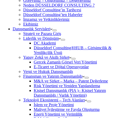
Görevimiz – Öngörümüz – Değerlerimiz
Neden DÜSSELDORF CONSULTING ?
Düsseldorf Consulting’in Tarihçesi
Düsseldorf Consulting’ten Haberler
İmzamız ve Yetkinliklerimiz
Ekibimiz
Danışmanlık Servisleri
Strateji ve Pazara Giriş
Liderlik ve Dönüşüm
DC Akademi
Düsseldorf Consulting®HUB – Girişimcilik &
Yenilikçilik Üssü
Yapay Zekâ ve Akıllı Şirket
Gerçek Zamanlı Görsel Veri Yönetimi
E-Ticaret ve Dijital Operasyonlar
Vergi ve Hukuk Danışmanlığı
Finansman ve Yatırım Danışmanlığı
M&A ve Şirket – Marka – Patent Değerleme
Risk Yönetimi ve Yeniden Yapılandırma
Kişisel Danışmanlık (PIA )– Kişisel Yatırım
Danışmanlığı / Varlık Yönetimi)
Teknoloji Ekosistemi – Tech Alanları
İşlem ve Proje Yönetimi
Maliyet İyileştirme ve Fayda Oluşturma
Enerji Yönetimi ve Verimlilik