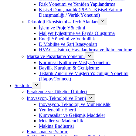
Risk Yönetimi ve Yeniden Yapılandırma
Kişisel Danışmanlık (PIA )– Kişisel Yatırım
Danışmanlığı / Varlık Yönetimi)
Teknoloji Ekosistemi – Tech Alanları
İşlem ve Proje Yönetimi
Maliyet İyileştirme ve Fayda Oluşturma
Enerji Yönetimi ve Verimlilik
E-Mobilite ve Şarj İstasyonları
HVAC – Isıtma, Havalandırma ve İklimlendirme
Marka ve Pazarlama Yönetimi
Kurumsal Kültür ve Medya Yönetimi
Bayilik Kurulum & Genişletme
Tedarik Zinciri ve Müşteri Yolculuğu Yönetimi
(HappyConnect)
Sektörler
Perakende ve Tüketici Ürünleri
Inovasyon, Teknoloji ve Enerji
Inovasyon, Teknoloji ve Mühendislik
Yenilenebilir Enerji
Kimyasallar ve Gelişmiş Maddeler
Metaller ve Madencilik
Makina Endüstrisi
Finansman ve Yatırım