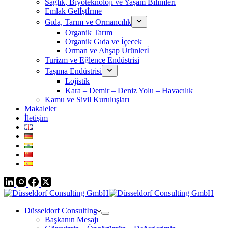
Sağlık, Biyoteknoloji ve Yaşam Bilimleri
Emlak Gelİştİrme
Gıda, Tarım ve Ormancılık
Organik Tarım
Organik Gıda ve İçecek
Orman ve Ahşap Ürünlerİ
Turizm ve Eğlence Endüstrisi
Taşıma Endüstrisi
Lojistik
Kara – Demir – Deniz Yolu – Havacılık
Kamu ve Sivil Kuruluşları
Makaleler
İletişim
Düsseldorf ConsultIng
Başkanın Mesajı