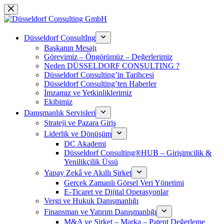
Skip
to
content
Düsseldorf ConsultIng
Başkanın Mesajı
Görevimiz – Öngörümüz – Değerlerimiz
Neden DÜSSELDORF CONSULTING ?
Düsseldorf Consulting’in Tarihçesi
Düsseldorf Consulting’ten Haberler
İmzamız ve Yetkinliklerimiz
Ekibimiz
Danışmanlık Servisleri
Strateji ve Pazara Giriş
Liderlik ve Dönüşüm
DC Akademi
Düsseldorf Consulting®HUB – Girişimcilik &
Yenilikçilik Üssü
Yapay Zekâ ve Akıllı Şirket
Gerçek Zamanlı Görsel Veri Yönetimi
E-Ticaret ve Dijital Operasyonlar
Vergi ve Hukuk Danışmanlığı
Finansman ve Yatırım Danışmanlığı
M&A ve Şirket – Marka – Patent Değerleme