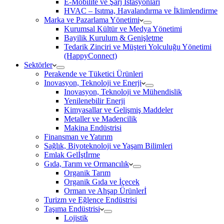
E-Mobilite ve Şarj İstasyonları
HVAC – Isıtma, Havalandırma ve İklimlendirme
Marka ve Pazarlama Yönetimi
Kurumsal Kültür ve Medya Yönetimi
Bayilik Kurulum & Genişletme
Tedarik Zinciri ve Müşteri Yolculuğu Yönetimi
(HappyConnect)
Sektörler
Perakende ve Tüketici Ürünleri
Inovasyon, Teknoloji ve Enerji
Inovasyon, Teknoloji ve Mühendislik
Yenilenebilir Enerji
Kimyasallar ve Gelişmiş Maddeler
Metaller ve Madencilik
Makina Endüstrisi
Finansman ve Yatırım
Sağlık, Biyoteknoloji ve Yaşam Bilimleri
Emlak Gelİştİrme
Gıda, Tarım ve Ormancılık
Organik Tarım
Organik Gıda ve İçecek
Orman ve Ahşap Ürünlerİ
Turizm ve Eğlence Endüstrisi
Taşıma Endüstrisi
Lojistik