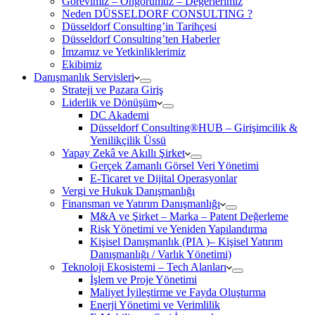
Görevimiz – Öngörümüz – Değerlerimiz
Neden DÜSSELDORF CONSULTING ?
Düsseldorf Consulting’in Tarihçesi
Düsseldorf Consulting’ten Haberler
İmzamız ve Yetkinliklerimiz
Ekibimiz
Danışmanlık Servisleri
Strateji ve Pazara Giriş
Liderlik ve Dönüşüm
DC Akademi
Düsseldorf Consulting®HUB – Girişimcilik &
Yenilikçilik Üssü
Yapay Zekâ ve Akıllı Şirket
Gerçek Zamanlı Görsel Veri Yönetimi
E-Ticaret ve Dijital Operasyonlar
Vergi ve Hukuk Danışmanlığı
Finansman ve Yatırım Danışmanlığı
M&A ve Şirket – Marka – Patent Değerleme
Risk Yönetimi ve Yeniden Yapılandırma
Kişisel Danışmanlık (PIA )– Kişisel Yatırım
Danışmanlığı / Varlık Yönetimi)
Teknoloji Ekosistemi – Tech Alanları
İşlem ve Proje Yönetimi
Maliyet İyileştirme ve Fayda Oluşturma
Enerji Yönetimi ve Verimlilik