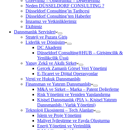
Görevimiz – Öngörümüz – Değerlerimiz
Neden DÜSSELDORF CONSULTING ?
Düsseldorf Consulting’in Tarihçesi
Düsseldorf Consulting’ten Haberler
İmzamız ve Yetkinliklerimiz
Ekibimiz
Danışmanlık Servisleri
Strateji ve Pazara Giriş
Liderlik ve Dönüşüm
DC Akademi
Düsseldorf Consulting®HUB – Girişimcilik &
Yenilikçilik Üssü
Yapay Zekâ ve Akıllı Şirket
Gerçek Zamanlı Görsel Veri Yönetimi
E-Ticaret ve Dijital Operasyonlar
Vergi ve Hukuk Danışmanlığı
Finansman ve Yatırım Danışmanlığı
M&A ve Şirket – Marka – Patent Değerleme
Risk Yönetimi ve Yeniden Yapılandırma
Kişisel Danışmanlık (PIA )– Kişisel Yatırım
Danışmanlığı / Varlık Yönetimi)
Teknoloji Ekosistemi – Tech Alanları
İşlem ve Proje Yönetimi
Maliyet İyileştirme ve Fayda Oluşturma
Enerji Yönetimi ve Verimlilik