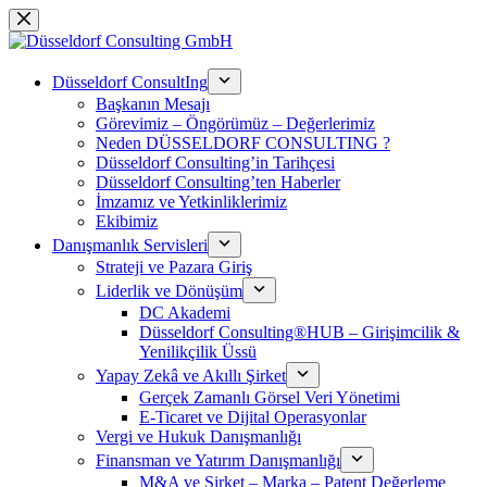
Skip
to
content
Düsseldorf ConsultIng
Başkanın Mesajı
Görevimiz – Öngörümüz – Değerlerimiz
Neden DÜSSELDORF CONSULTING ?
Düsseldorf Consulting’in Tarihçesi
Düsseldorf Consulting’ten Haberler
İmzamız ve Yetkinliklerimiz
Ekibimiz
Danışmanlık Servisleri
Strateji ve Pazara Giriş
Liderlik ve Dönüşüm
DC Akademi
Düsseldorf Consulting®HUB – Girişimcilik &
Yenilikçilik Üssü
Yapay Zekâ ve Akıllı Şirket
Gerçek Zamanlı Görsel Veri Yönetimi
E-Ticaret ve Dijital Operasyonlar
Vergi ve Hukuk Danışmanlığı
Finansman ve Yatırım Danışmanlığı
M&A ve Şirket – Marka – Patent Değerleme