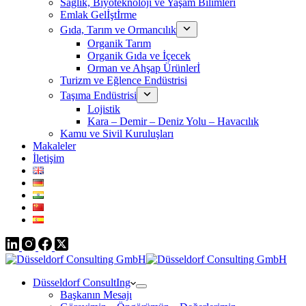
Sağlık, Biyoteknoloji ve Yaşam Bilimleri
Emlak Gelİştİrme
Gıda, Tarım ve Ormancılık
Organik Tarım
Organik Gıda ve İçecek
Orman ve Ahşap Ürünlerİ
Turizm ve Eğlence Endüstrisi
Taşıma Endüstrisi
Lojistik
Kara – Demir – Deniz Yolu – Havacılık
Kamu ve Sivil Kuruluşları
Makaleler
İletişim
Düsseldorf ConsultIng
Başkanın Mesajı