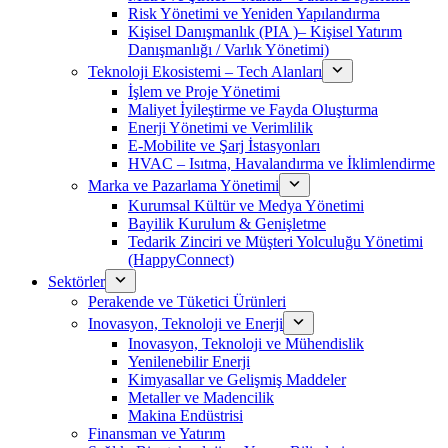
Risk Yönetimi ve Yeniden Yapılandırma
Kişisel Danışmanlık (PIA )– Kişisel Yatırım
Danışmanlığı / Varlık Yönetimi)
Teknoloji Ekosistemi – Tech Alanları
İşlem ve Proje Yönetimi
Maliyet İyileştirme ve Fayda Oluşturma
Enerji Yönetimi ve Verimlilik
E-Mobilite ve Şarj İstasyonları
HVAC – Isıtma, Havalandırma ve İklimlendirme
Marka ve Pazarlama Yönetimi
Kurumsal Kültür ve Medya Yönetimi
Bayilik Kurulum & Genişletme
Tedarik Zinciri ve Müşteri Yolculuğu Yönetimi
(HappyConnect)
Sektörler
Perakende ve Tüketici Ürünleri
Inovasyon, Teknoloji ve Enerji
Inovasyon, Teknoloji ve Mühendislik
Yenilenebilir Enerji
Kimyasallar ve Gelişmiş Maddeler
Metaller ve Madencilik
Makina Endüstrisi
Finansman ve Yatırım