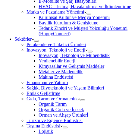
E-Mobilite ve Şarj İstasyonları
HVAC – Isıtma, Havalandırma ve İklimlendirme
Marka ve Pazarlama Yönetimi
Kurumsal Kültür ve Medya Yönetimi
Bayilik Kurulum & Genişletme
Tedarik Zinciri ve Müşteri Yolculuğu Yönetimi
(HappyConnect)
Sektörler
Perakende ve Tüketici Ürünleri
Inovasyon, Teknoloji ve Enerji
Inovasyon, Teknoloji ve Mühendislik
Yenilenebilir Enerji
Kimyasallar ve Gelişmiş Maddeler
Metaller ve Madencilik
Makina Endüstrisi
Finansman ve Yatırım
Sağlık, Biyoteknoloji ve Yaşam Bilimleri
Emlak Gelİştİrme
Gıda, Tarım ve Ormancılık
Organik Tarım
Organik Gıda ve İçecek
Orman ve Ahşap Ürünlerİ
Turizm ve Eğlence Endüstrisi
Taşıma Endüstrisi
Lojistik