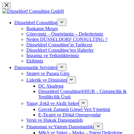
Skip
to
content
Düsseldorf ConsultIng
Başkanın Mesajı
Görevimiz – Öngörümüz – Değerlerimiz
Neden DÜSSELDORF CONSULTING ?
Düsseldorf Consulting’in Tarihçesi
Düsseldorf Consulting’ten Haberler
İmzamız ve Yetkinliklerimiz
Ekibimiz
Danışmanlık Servisleri
Strateji ve Pazara Giriş
Liderlik ve Dönüşüm
DC Akademi
Düsseldorf Consulting®HUB – Girişimcilik &
Yenilikçilik Üssü
Yapay Zekâ ve Akıllı Şirket
Gerçek Zamanlı Görsel Veri Yönetimi
E-Ticaret ve Dijital Operasyonlar
Vergi ve Hukuk Danışmanlığı
Finansman ve Yatırım Danışmanlığı
M&A ve Şirket – Marka – Patent Değerleme