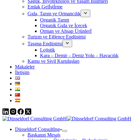
Sağlık, Biyoteknoloji ve Yaşam Bilimleri
Emlak Gelİştİrme
Gıda, Tarım ve Ormancılık
Organik Tarım
Organik Gıda ve İçecek
Orman ve Ahşap Ürünlerİ
Turizm ve Eğlence Endüstrisi
Taşıma Endüstrisi
Lojistik
Kara – Demir – Deniz Yolu – Havacılık
Kamu ve Sivil Kuruluşları
Makaleler
İletişim
Düsseldorf ConsultIng
Başkanın Mesajı