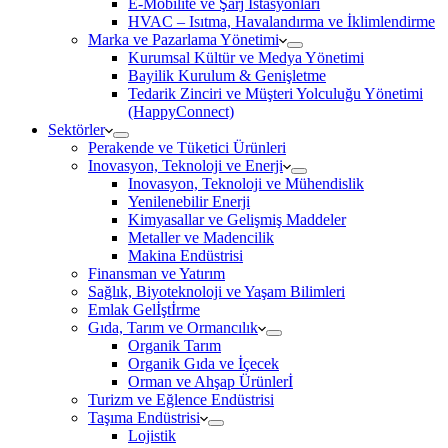
E-Mobilite ve Şarj İstasyonları
HVAC – Isıtma, Havalandırma ve İklimlendirme
Marka ve Pazarlama Yönetimi
Kurumsal Kültür ve Medya Yönetimi
Bayilik Kurulum & Genişletme
Tedarik Zinciri ve Müşteri Yolculuğu Yönetimi
(HappyConnect)
Sektörler
Perakende ve Tüketici Ürünleri
Inovasyon, Teknoloji ve Enerji
Inovasyon, Teknoloji ve Mühendislik
Yenilenebilir Enerji
Kimyasallar ve Gelişmiş Maddeler
Metaller ve Madencilik
Makina Endüstrisi
Finansman ve Yatırım
Sağlık, Biyoteknoloji ve Yaşam Bilimleri
Emlak Gelİştİrme
Gıda, Tarım ve Ormancılık
Organik Tarım
Organik Gıda ve İçecek
Orman ve Ahşap Ürünlerİ
Turizm ve Eğlence Endüstrisi
Taşıma Endüstrisi
Lojistik