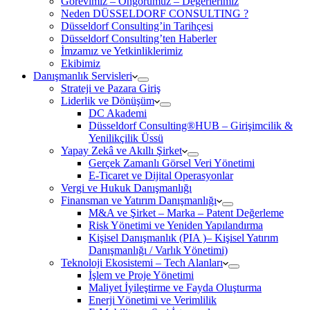
Görevimiz – Öngörümüz – Değerlerimiz
Neden DÜSSELDORF CONSULTING ?
Düsseldorf Consulting’in Tarihçesi
Düsseldorf Consulting’ten Haberler
İmzamız ve Yetkinliklerimiz
Ekibimiz
Danışmanlık Servisleri
Strateji ve Pazara Giriş
Liderlik ve Dönüşüm
DC Akademi
Düsseldorf Consulting®HUB – Girişimcilik &
Yenilikçilik Üssü
Yapay Zekâ ve Akıllı Şirket
Gerçek Zamanlı Görsel Veri Yönetimi
E-Ticaret ve Dijital Operasyonlar
Vergi ve Hukuk Danışmanlığı
Finansman ve Yatırım Danışmanlığı
M&A ve Şirket – Marka – Patent Değerleme
Risk Yönetimi ve Yeniden Yapılandırma
Kişisel Danışmanlık (PIA )– Kişisel Yatırım
Danışmanlığı / Varlık Yönetimi)
Teknoloji Ekosistemi – Tech Alanları
İşlem ve Proje Yönetimi
Maliyet İyileştirme ve Fayda Oluşturma
Enerji Yönetimi ve Verimlilik