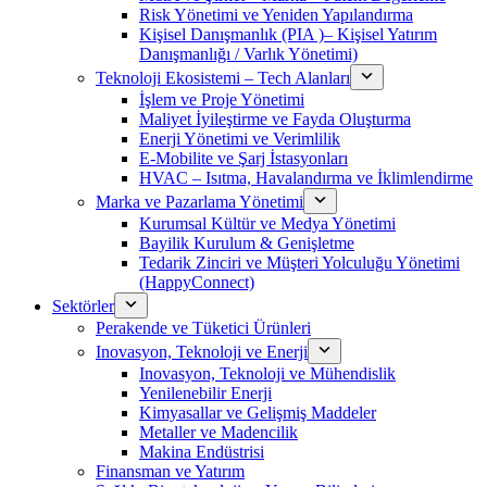
Risk Yönetimi ve Yeniden Yapılandırma
Kişisel Danışmanlık (PIA )– Kişisel Yatırım
Danışmanlığı / Varlık Yönetimi)
Teknoloji Ekosistemi – Tech Alanları
İşlem ve Proje Yönetimi
Maliyet İyileştirme ve Fayda Oluşturma
Enerji Yönetimi ve Verimlilik
E-Mobilite ve Şarj İstasyonları
HVAC – Isıtma, Havalandırma ve İklimlendirme
Marka ve Pazarlama Yönetimi
Kurumsal Kültür ve Medya Yönetimi
Bayilik Kurulum & Genişletme
Tedarik Zinciri ve Müşteri Yolculuğu Yönetimi
(HappyConnect)
Sektörler
Perakende ve Tüketici Ürünleri
Inovasyon, Teknoloji ve Enerji
Inovasyon, Teknoloji ve Mühendislik
Yenilenebilir Enerji
Kimyasallar ve Gelişmiş Maddeler
Metaller ve Madencilik
Makina Endüstrisi
Finansman ve Yatırım