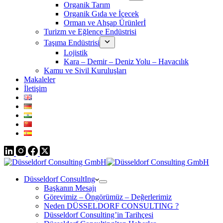
Organik Tarım
Organik Gıda ve İçecek
Orman ve Ahşap Ürünlerİ
Turizm ve Eğlence Endüstrisi
Taşıma Endüstrisi
Lojistik
Kara – Demir – Deniz Yolu – Havacılık
Kamu ve Sivil Kuruluşları
Makaleler
İletişim
Düsseldorf ConsultIng
Başkanın Mesajı
Görevimiz – Öngörümüz – Değerlerimiz
Neden DÜSSELDORF CONSULTING ?
Düsseldorf Consulting’in Tarihçesi