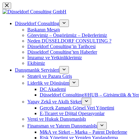
Skip
to
content
Düsseldorf ConsultIng
Başkanın Mesajı
Görevimiz – Öngörümüz – Değerlerimiz
Neden DÜSSELDORF CONSULTING ?
Düsseldorf Consulting’in Tarihçesi
Düsseldorf Consulting’ten Haberler
İmzamız ve Yetkinliklerimiz
Ekibimiz
Danışmanlık Servisleri
Strateji ve Pazara Giriş
Liderlik ve Dönüşüm
DC Akademi
Düsseldorf Consulting®HUB – Girişimcilik & Yeni
Yapay Zekâ ve Akıllı Şirket
Gerçek Zamanlı Görsel Veri Yönetimi
E-Ticaret ve Dijital Operasyonlar
Vergi ve Hukuk Danışmanlığı
Finansman ve Yatırım Danışmanlığı
M&A ve Şirket – Marka – Patent Değerleme
Risk Yönetimi ve Yeniden Yapılandırma