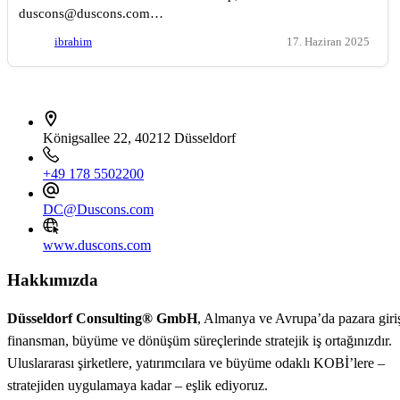
duscons@duscons.com…
ibrahim
17. Haziran 2025
İletişim bilgileri
Königsallee 22, 40212 Düsseldorf
+49 178 5502200
DC@Duscons.com
www.duscons.com
Hakkımızda
Düsseldorf Consulting® GmbH
, Almanya ve Avrupa’da pazara giri
finansman, büyüme ve dönüşüm süreçlerinde stratejik iş ortağınızdır.
Uluslararası şirketlere, yatırımcılara ve büyüme odaklı KOBİ’lere –
stratejiden uygulamaya kadar – eşlik ediyoruz.