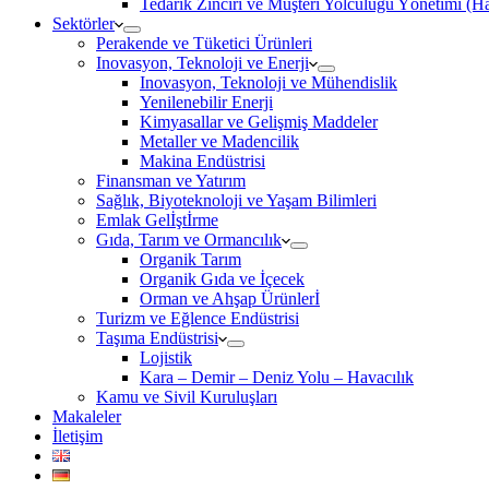
Tedarik Zinciri ve Müşteri Yolculuğu Yönetimi (
Sektörler
Perakende ve Tüketici Ürünleri
Inovasyon, Teknoloji ve Enerji
Inovasyon, Teknoloji ve Mühendislik
Yenilenebilir Enerji
Kimyasallar ve Gelişmiş Maddeler
Metaller ve Madencilik
Makina Endüstrisi
Finansman ve Yatırım
Sağlık, Biyoteknoloji ve Yaşam Bilimleri
Emlak Gelİştİrme
Gıda, Tarım ve Ormancılık
Organik Tarım
Organik Gıda ve İçecek
Orman ve Ahşap Ürünlerİ
Turizm ve Eğlence Endüstrisi
Taşıma Endüstrisi
Lojistik
Kara – Demir – Deniz Yolu – Havacılık
Kamu ve Sivil Kuruluşları
Makaleler
İletişim