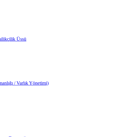
likçilik Üssü
anlığı / Varlık Yönetimi)