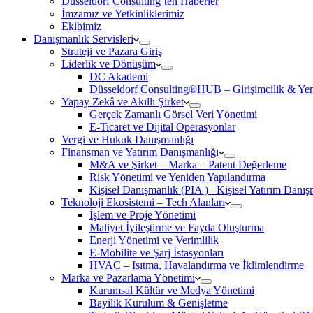
Düsseldorf Consulting’ten Haberler
İmzamız ve Yetkinliklerimiz
Ekibimiz
Danışmanlık Servisleri
Strateji ve Pazara Giriş
Liderlik ve Dönüşüm
DC Akademi
Düsseldorf Consulting®HUB – Girişimcilik & Yeni
Yapay Zekâ ve Akıllı Şirket
Gerçek Zamanlı Görsel Veri Yönetimi
E-Ticaret ve Dijital Operasyonlar
Vergi ve Hukuk Danışmanlığı
Finansman ve Yatırım Danışmanlığı
M&A ve Şirket – Marka – Patent Değerleme
Risk Yönetimi ve Yeniden Yapılandırma
Kişisel Danışmanlık (PIA )– Kişisel Yatırım Danışm
Teknoloji Ekosistemi – Tech Alanları
İşlem ve Proje Yönetimi
Maliyet İyileştirme ve Fayda Oluşturma
Enerji Yönetimi ve Verimlilik
E-Mobilite ve Şarj İstasyonları
HVAC – Isıtma, Havalandırma ve İklimlendirme
Marka ve Pazarlama Yönetimi
Kurumsal Kültür ve Medya Yönetimi
Bayilik Kurulum & Genişletme