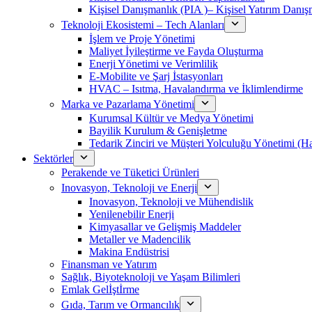
Kişisel Danışmanlık (PIA )– Kişisel Yatırım Danışm
Teknoloji Ekosistemi – Tech Alanları
İşlem ve Proje Yönetimi
Maliyet İyileştirme ve Fayda Oluşturma
Enerji Yönetimi ve Verimlilik
E-Mobilite ve Şarj İstasyonları
HVAC – Isıtma, Havalandırma ve İklimlendirme
Marka ve Pazarlama Yönetimi
Kurumsal Kültür ve Medya Yönetimi
Bayilik Kurulum & Genişletme
Tedarik Zinciri ve Müşteri Yolculuğu Yönetimi (
Sektörler
Perakende ve Tüketici Ürünleri
Inovasyon, Teknoloji ve Enerji
Inovasyon, Teknoloji ve Mühendislik
Yenilenebilir Enerji
Kimyasallar ve Gelişmiş Maddeler
Metaller ve Madencilik
Makina Endüstrisi
Finansman ve Yatırım
Sağlık, Biyoteknoloji ve Yaşam Bilimleri
Emlak Gelİştİrme
Gıda, Tarım ve Ormancılık