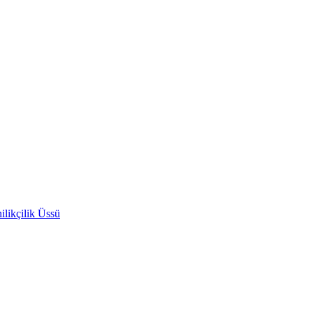
likçilik Üssü