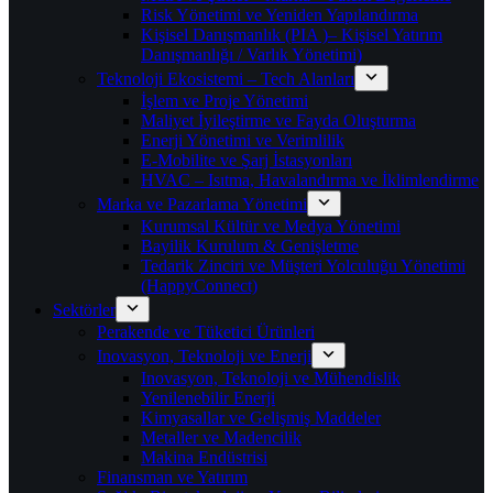
Risk Yönetimi ve Yeniden Yapılandırma
Kişisel Danışmanlık (PIA )– Kişisel Yatırım
Danışmanlığı / Varlık Yönetimi)
Teknoloji Ekosistemi – Tech Alanları
İşlem ve Proje Yönetimi
Maliyet İyileştirme ve Fayda Oluşturma
Enerji Yönetimi ve Verimlilik
E-Mobilite ve Şarj İstasyonları
HVAC – Isıtma, Havalandırma ve İklimlendirme
Marka ve Pazarlama Yönetimi
Kurumsal Kültür ve Medya Yönetimi
Bayilik Kurulum & Genişletme
Tedarik Zinciri ve Müşteri Yolculuğu Yönetimi
(HappyConnect)
Sektörler
Perakende ve Tüketici Ürünleri
Inovasyon, Teknoloji ve Enerji
Inovasyon, Teknoloji ve Mühendislik
Yenilenebilir Enerji
Kimyasallar ve Gelişmiş Maddeler
Metaller ve Madencilik
Makina Endüstrisi
Finansman ve Yatırım