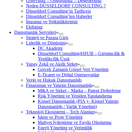
Görevimiz – Öngörümüz – Değerlerimiz
Neden DÜSSELDORF CONSULTING ?
Düsseldorf Consulting’in Tarihçesi
Düsseldorf Consulting’ten Haberler
İmzamız ve Yetkinliklerimiz
Ekibimiz
Danışmanlık Servisleri
Strateji ve Pazara Giriş
Liderlik ve Dönüşüm
DC Akademi
Düsseldorf Consulting®HUB – Girişimcilik &
Yenilikçilik Üssü
Yapay Zekâ ve Akıllı Şirket
Gerçek Zamanlı Görsel Veri Yönetimi
E-Ticaret ve Dijital Operasyonlar
Vergi ve Hukuk Danışmanlığı
Finansman ve Yatırım Danışmanlığı
M&A ve Şirket – Marka – Patent Değerleme
Risk Yönetimi ve Yeniden Yapılandırma
Kişisel Danışmanlık (PIA )– Kişisel Yatırım
Danışmanlığı / Varlık Yönetimi)
Teknoloji Ekosistemi – Tech Alanları
İşlem ve Proje Yönetimi
Maliyet İyileştirme ve Fayda Oluşturma
Enerji Yönetimi ve Verimlilik