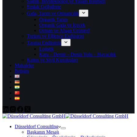
Sağlık, Biyoteknoloji ve Yaşam Bilimleri
Emlak Gelİştİrme
Gıda, Tarım ve Ormancılık
Organik Tarım
Organik Gıda ve İçecek
Orman ve Ahşap Ürünlerİ
Turizm ve Eğlence Endüstrisi
Taşıma Endüstrisi
Lojistik
Kara – Demir – Deniz Yolu – Havacılık
Kamu ve Sivil Kuruluşları
Makaleler
İletişim
Düsseldorf ConsultIng
Başkanın Mesajı