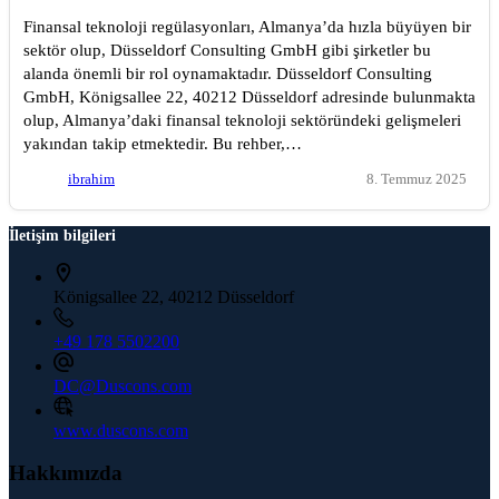
Finansal teknoloji regülasyonları, Almanya’da hızla büyüyen bir
sektör olup, Düsseldorf Consulting GmbH gibi şirketler bu
alanda önemli bir rol oynamaktadır. Düsseldorf Consulting
GmbH, Königsallee 22, 40212 Düsseldorf adresinde bulunmakta
olup, Almanya’daki finansal teknoloji sektöründeki gelişmeleri
yakından takip etmektedir. Bu rehber,…
ibrahim
8. Temmuz 2025
İletişim bilgileri
Königsallee 22, 40212 Düsseldorf
+49 178 5502200
DC@Duscons.com
www.duscons.com
Hakkımızda