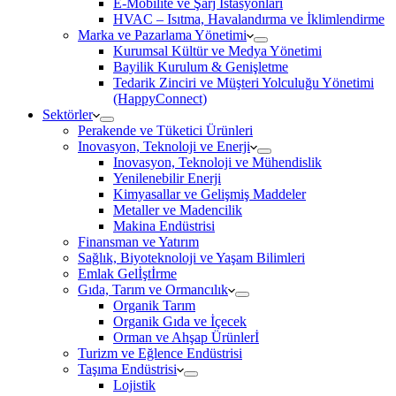
E-Mobilite ve Şarj İstasyonları
HVAC – Isıtma, Havalandırma ve İklimlendirme
Marka ve Pazarlama Yönetimi
Kurumsal Kültür ve Medya Yönetimi
Bayilik Kurulum & Genişletme
Tedarik Zinciri ve Müşteri Yolculuğu Yönetimi
(HappyConnect)
Sektörler
Perakende ve Tüketici Ürünleri
Inovasyon, Teknoloji ve Enerji
Inovasyon, Teknoloji ve Mühendislik
Yenilenebilir Enerji
Kimyasallar ve Gelişmiş Maddeler
Metaller ve Madencilik
Makina Endüstrisi
Finansman ve Yatırım
Sağlık, Biyoteknoloji ve Yaşam Bilimleri
Emlak Gelİştİrme
Gıda, Tarım ve Ormancılık
Organik Tarım
Organik Gıda ve İçecek
Orman ve Ahşap Ürünlerİ
Turizm ve Eğlence Endüstrisi
Taşıma Endüstrisi
Lojistik