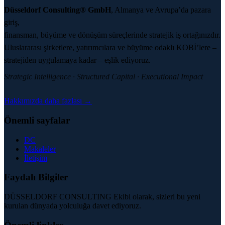
Düsseldorf Consulting® GmbH
, Almanya ve Avrupa’da pazara
giriş,
finansman, büyüme ve dönüşüm süreçlerinde stratejik iş ortağınızdır.
Uluslararası şirketlere, yatırımcılara ve büyüme odaklı KOBİ’lere –
stratejiden uygulamaya kadar – eşlik ediyoruz.
Strategic Intelligence · Structured Capital · Executional Impact
Hakkımızda daha fazlası →
Önemli sayfalar
DC
Makaleler
İletişim
Faydalı Bilgiler
DÜSSELDORF CONSULTING Ekibi olarak, sizleri bu yeni
kurulan dünyada yolculuğa davet ediyoruz.