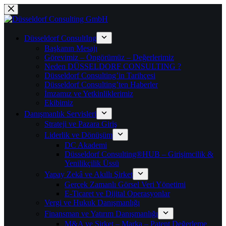
Skip
to
content
Düsseldorf ConsultIng
Başkanın Mesajı
Görevimiz – Öngörümüz – Değerlerimiz
Neden DÜSSELDORF CONSULTING ?
Düsseldorf Consulting’in Tarihçesi
Düsseldorf Consulting’ten Haberler
İmzamız ve Yetkinliklerimiz
Ekibimiz
Danışmanlık Servisleri
Strateji ve Pazara Giriş
Liderlik ve Dönüşüm
DC Akademi
Düsseldorf Consulting®HUB – Girişimcilik &
Yenilikçilik Üssü
Yapay Zekâ ve Akıllı Şirket
Gerçek Zamanlı Görsel Veri Yönetimi
E-Ticaret ve Dijital Operasyonlar
Vergi ve Hukuk Danışmanlığı
Finansman ve Yatırım Danışmanlığı
M&A ve Şirket – Marka – Patent Değerleme