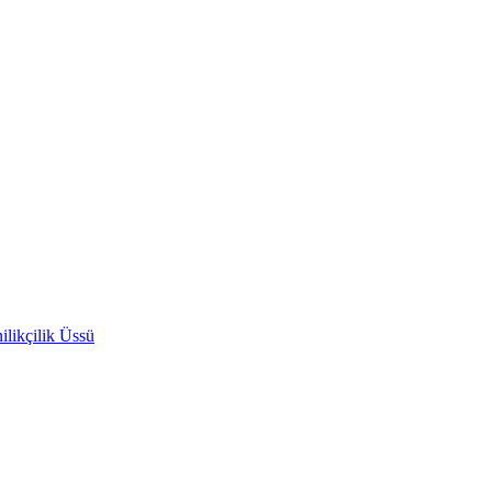
likçilik Üssü