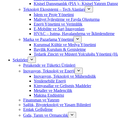
Kişisel Danışmanlık (PIA )– Kişisel Yatırım Danışm
Teknoloji Ekosistemi – Tech Alanları
İşlem ve Proje Yönetimi
Maliyet İyileştirme ve Fayda Oluşturma
Enerji Yönetimi ve Verimlilik
E-Mobilite ve Şarj İstasyonları
HVAC – Isıtma, Havalandırma ve İklimlendirme
Marka ve Pazarlama Yönetimi
Kurumsal Kültür ve Medya Yönetimi
Bayilik Kurulum & Genişletme
Tedarik Zinciri ve Müşteri Yolculuğu Yönetimi (
Sektörler
Perakende ve Tüketici Ürünleri
Inovasyon, Teknoloji ve Enerji
Inovasyon, Teknoloji ve Mühendislik
Yenilenebilir Enerji
Kimyasallar ve Gelişmiş Maddeler
Metaller ve Madencilik
Makina Endüstrisi
Finansman ve Yatırım
Sağlık, Biyoteknoloji ve Yaşam Bilimleri
Emlak Gelİştİrme
Gıda, Tarım ve Ormancılık