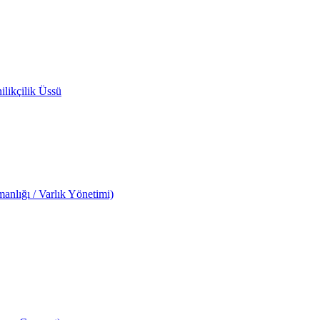
likçilik Üssü
anlığı / Varlık Yönetimi)