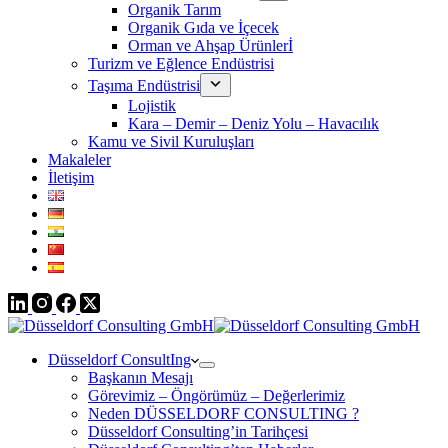
Organik Tarım
Organik Gıda ve İçecek
Orman ve Ahşap Ürünlerİ
Turizm ve Eğlence Endüstrisi
Taşıma Endüstrisi
Lojistik
Kara – Demir – Deniz Yolu – Havacılık
Kamu ve Sivil Kuruluşları
Makaleler
İletişim
Düsseldorf ConsultIng
Başkanın Mesajı
Görevimiz – Öngörümüz – Değerlerimiz
Neden DÜSSELDORF CONSULTING ?
Düsseldorf Consulting’in Tarihçesi