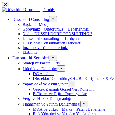
Skip
to
content
Düsseldorf ConsultIng
Başkanın Mesajı
Görevimiz – Öngörümüz – Değerlerimiz
Neden DÜSSELDORF CONSULTING ?
Düsseldorf Consulting’in Tarihçesi
Düsseldorf Consulting’ten Haberler
İmzamız ve Yetkinliklerimiz
Ekibimiz
Danışmanlık Servisleri
Strateji ve Pazara Giriş
Liderlik ve Dönüşüm
DC Akademi
Düsseldorf Consulting®HUB – Girişimcilik & Yeni
Yapay Zekâ ve Akıllı Şirket
Gerçek Zamanlı Görsel Veri Yönetimi
E-Ticaret ve Dijital Operasyonlar
Vergi ve Hukuk Danışmanlığı
Finansman ve Yatırım Danışmanlığı
M&A ve Şirket – Marka – Patent Değerleme
Risk Yönetimi ve Yeniden Yapılandırma