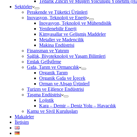
Tedarik Zinciri ve Müşteri Yolculuğu Yönetimi (
Sektörler
Perakende ve Tüketici Ürünleri
Inovasyon, Teknoloji ve Enerji
Inovasyon, Teknoloji ve Mühendislik
Yenilenebilir Enerji
Kimyasallar ve Gelişmiş Maddeler
Metaller ve Madencilik
Makina Endüstrisi
Finansman ve Yatırım
Sağlık, Biyoteknoloji ve Yaşam Bilimleri
Emlak Gelİştİrme
Gıda, Tarım ve Ormancılık
Organik Tarım
Organik Gıda ve İçecek
Orman ve Ahşap Ürünlerİ
Turizm ve Eğlence Endüstrisi
Taşıma Endüstrisi
Lojistik
Kara – Demir – Deniz Yolu – Havacılık
Kamu ve Sivil Kuruluşları
Makaleler
İletişim