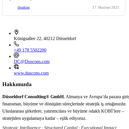
ibrahim
17. Haziran 2025
İletişim bilgileri
Königsallee 22, 40212 Düsseldorf
+49 178 5502200
DC@Duscons.com
www.duscons.com
Hakkımızda
Düsseldorf Consulting® GmbH
, Almanya ve Avrupa’da pazara giri
finansman, büyüme ve dönüşüm süreçlerinde stratejik iş ortağınızdır.
Uluslararası şirketlere, yatırımcılara ve büyüme odaklı KOBİ’lere –
stratejiden uygulamaya kadar – eşlik ediyoruz.
Strategic Intelligence · Structured Capital · Executional Impact