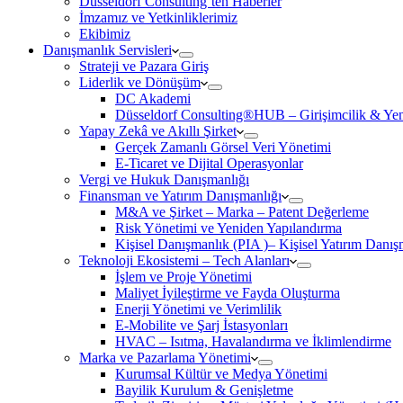
Düsseldorf Consulting’ten Haberler
İmzamız ve Yetkinliklerimiz
Ekibimiz
Danışmanlık Servisleri
Strateji ve Pazara Giriş
Liderlik ve Dönüşüm
DC Akademi
Düsseldorf Consulting®HUB – Girişimcilik & Yeni
Yapay Zekâ ve Akıllı Şirket
Gerçek Zamanlı Görsel Veri Yönetimi
E-Ticaret ve Dijital Operasyonlar
Vergi ve Hukuk Danışmanlığı
Finansman ve Yatırım Danışmanlığı
M&A ve Şirket – Marka – Patent Değerleme
Risk Yönetimi ve Yeniden Yapılandırma
Kişisel Danışmanlık (PIA )– Kişisel Yatırım Danışm
Teknoloji Ekosistemi – Tech Alanları
İşlem ve Proje Yönetimi
Maliyet İyileştirme ve Fayda Oluşturma
Enerji Yönetimi ve Verimlilik
E-Mobilite ve Şarj İstasyonları
HVAC – Isıtma, Havalandırma ve İklimlendirme
Marka ve Pazarlama Yönetimi
Kurumsal Kültür ve Medya Yönetimi
Bayilik Kurulum & Genişletme