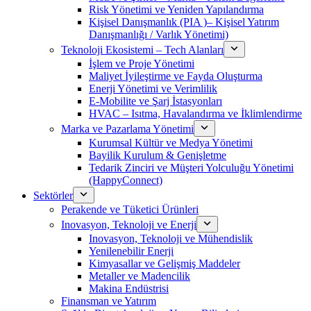
Risk Yönetimi ve Yeniden Yapılandırma
Kişisel Danışmanlık (PIA )– Kişisel Yatırım
Danışmanlığı / Varlık Yönetimi)
Teknoloji Ekosistemi – Tech Alanları
İşlem ve Proje Yönetimi
Maliyet İyileştirme ve Fayda Oluşturma
Enerji Yönetimi ve Verimlilik
E-Mobilite ve Şarj İstasyonları
HVAC – Isıtma, Havalandırma ve İklimlendirme
Marka ve Pazarlama Yönetimi
Kurumsal Kültür ve Medya Yönetimi
Bayilik Kurulum & Genişletme
Tedarik Zinciri ve Müşteri Yolculuğu Yönetimi
(HappyConnect)
Sektörler
Perakende ve Tüketici Ürünleri
Inovasyon, Teknoloji ve Enerji
Inovasyon, Teknoloji ve Mühendislik
Yenilenebilir Enerji
Kimyasallar ve Gelişmiş Maddeler
Metaller ve Madencilik
Makina Endüstrisi
Finansman ve Yatırım