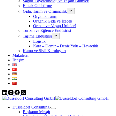
Sağlık, Biyoteknoloji ve Yaşam Bilimleri
Emlak Gelİştİrme
Gıda, Tarım ve Ormancılık
Organik Tarım
Organik Gıda ve İçecek
Orman ve Ahşap Ürünlerİ
Turizm ve Eğlence Endüstrisi
Taşıma Endüstrisi
Lojistik
Kara – Demir – Deniz Yolu – Havacılık
Kamu ve Sivil Kuruluşları
Makaleler
İletişim
Düsseldorf ConsultIng
Başkanın Mesajı