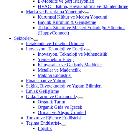
E-Mobilite ve Şarj İstasyonları
HVAC – Isıtma, Havalandırma ve İklimlendirme
Marka ve Pazarlama Yönetimi
Kurumsal Kültür ve Medya Yönetimi
Bayilik Kurulum & Genişletme
Tedarik Zinciri ve Müşteri Yolculuğu Yönetimi
(HappyConnect)
Sektörler
Perakende ve Tüketici Ürünleri
Inovasyon, Teknoloji ve Enerji
Inovasyon, Teknoloji ve Mühendislik
Yenilenebilir Enerji
Kimyasallar ve Gelişmiş Maddeler
Metaller ve Madencilik
Makina Endüstrisi
Finansman ve Yatırım
Sağlık, Biyoteknoloji ve Yaşam Bilimleri
Emlak Gelİştİrme
Gıda, Tarım ve Ormancılık
Organik Tarım
Organik Gıda ve İçecek
Orman ve Ahşap Ürünlerİ
Turizm ve Eğlence Endüstrisi
Taşıma Endüstrisi
Lojistik