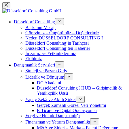
Saltar
al
contenido
Düsseldorf ConsultIng
Başkanın Mesajı
Görevimiz – Öngörümüz – Değerlerimiz
Neden DÜSSELDORF CONSULTING ?
Düsseldorf Consulting’in Tarihçesi
Düsseldorf Consulting’ten Haberler
İmzamız ve Yetkinliklerimiz
Ekibimiz
Danışmanlık Servisleri
Strateji ve Pazara Giriş
Liderlik ve Dönüşüm
DC Akademi
Düsseldorf Consulting®HUB – Girişimcilik &
Yenilikçilik Üssü
Yapay Zekâ ve Akıllı Şirket
Gerçek Zamanlı Görsel Veri Yönetimi
E-Ticaret ve Dijital Operasyonlar
Vergi ve Hukuk Danışmanlığı
Finansman ve Yatırım Danışmanlığı
M&A ve Şirket – Marka – Patent Değerleme