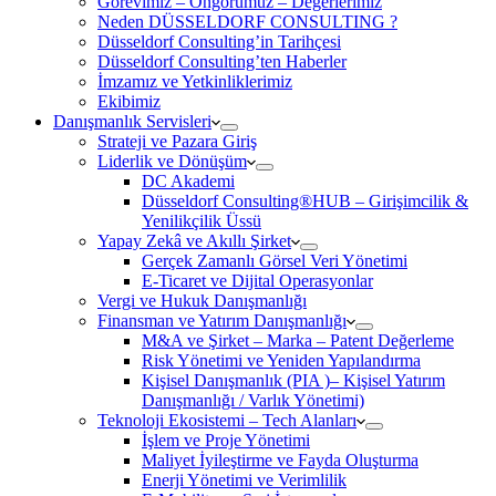
Görevimiz – Öngörümüz – Değerlerimiz
Neden DÜSSELDORF CONSULTING ?
Düsseldorf Consulting’in Tarihçesi
Düsseldorf Consulting’ten Haberler
İmzamız ve Yetkinliklerimiz
Ekibimiz
Danışmanlık Servisleri
Strateji ve Pazara Giriş
Liderlik ve Dönüşüm
DC Akademi
Düsseldorf Consulting®HUB – Girişimcilik &
Yenilikçilik Üssü
Yapay Zekâ ve Akıllı Şirket
Gerçek Zamanlı Görsel Veri Yönetimi
E-Ticaret ve Dijital Operasyonlar
Vergi ve Hukuk Danışmanlığı
Finansman ve Yatırım Danışmanlığı
M&A ve Şirket – Marka – Patent Değerleme
Risk Yönetimi ve Yeniden Yapılandırma
Kişisel Danışmanlık (PIA )– Kişisel Yatırım
Danışmanlığı / Varlık Yönetimi)
Teknoloji Ekosistemi – Tech Alanları
İşlem ve Proje Yönetimi
Maliyet İyileştirme ve Fayda Oluşturma
Enerji Yönetimi ve Verimlilik