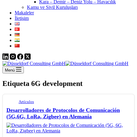
Kara – Demir – Deniz Yolu – Havacılık
Kamu ve Sivil Kuruluşları
Makaleler
İletişim
Menú
Etiqueta
6G development
Artículos
Desarrolladores de Protocolos de Comunicación
(5G,6G, LoRa, Zigbee) en Alemania